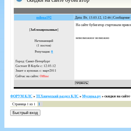
milena192
Дата: Вт, 13.03.12, 12:46 | Сообщение
На сайте бубигатор стартовали привле
[
Заблокированные
]
невозможное возможно
Начинающий
(1 постов)
Репутация:
0
Город: Санкт-Петербург
Состоит В Клубе с: 12.03.12
Знает о купонах с: март2011
Сейчас на сайте:
Offline
ФОРУМ КЛС
»
ТЕХнический раздел КЛС
»
Мусорка.ру
»
скидки на сайте
Страница
1
из
1
1