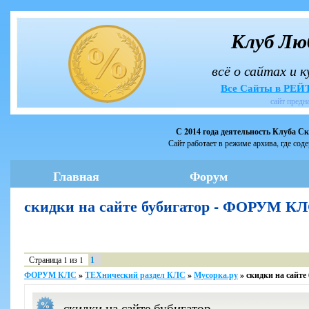
Клуб Лю
всё о сайтах и 
Все Сайты в РЕ
сайт предн
С 2014 года деятельность Клуба С
Сайт работает в режиме архива, где сод
Главная
Форум
скидки на сайте бубигатор - ФОРУМ К
Страница
1
из
1
1
ФОРУМ КЛС
»
ТЕХнический раздел КЛС
»
Мусорка.ру
»
скидки на сайте
скидки на сайте бубигатор