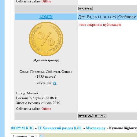
Сейчас на сайте:
Offline
ADMIN
Дата: Вт, 16.11.10, 14:25 | Сообщение
тема закрыта к публикации
[
Администратор
]
Самый Почетный Любитель Скидок
(1935 постов)
Репутация:
79
Город: Москва
Состоит В Клубе с: 28.06.10
Знает о купонах с: июль 2010
Сейчас на сайте:
Offline
ФОРУМ КЛС
»
ТЕХнический раздел КЛС
»
Мусорка.ру
»
Купоны Bigbuzzy
Страница
1
из
1
1