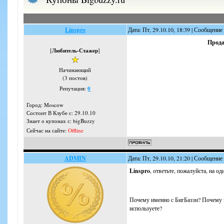
Linspro
Дата: Пт, 29.10.10, 18:39 | Сообщение
Прода
[
Любитель-Стажер
]
Начинающий
(3 постов)
Репутация:
0
Город: Moscow
Состоит В Клубе с: 29.10.10
Знает о купонах с: bigBuzzy
Сейчас на сайте:
Offline
ADMIN
Дата: Пт, 29.10.10, 21:20 | Сообщение
Linspro
, ответьте, пожалуйста, на о
Почему именно с БигБаззи? Почему 
используете?