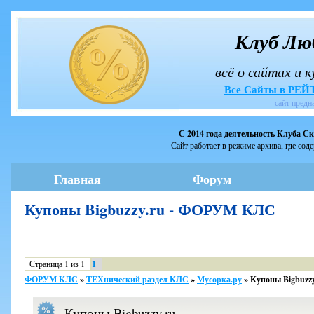
Клуб Лю
всё о сайтах и 
Все Сайты в РЕ
сайт предн
С 2014 года деятельность Клуба С
Сайт работает в режиме архива, где сод
Главная
Форум
Купоны Bigbuzzy.ru - ФОРУМ КЛС
Страница
1
из
1
1
ФОРУМ КЛС
»
ТЕХнический раздел КЛС
»
Мусорка.ру
»
Купоны Bigbuzzy
Купоны Bigbuzzy.ru