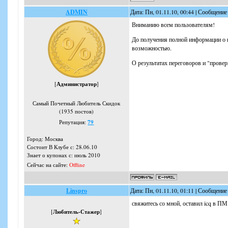
ADMIN
Дата: Пн, 01.11.10, 00:44 | Сообщение
Вниманию всем пользователям!
До получения полной информации о п
возможностью.
О результатах переговоров и "прове
[
Администратор
]
Самый Почетный Любитель Скидок
(1935 постов)
Репутация:
79
Город: Москва
Состоит В Клубе с: 28.06.10
Знает о купонах с: июль 2010
Сейчас на сайте:
Offline
Linspro
Дата: Пн, 01.11.10, 01:11 | Сообщение
свяжитесь со мной, оставил icq в ПМ
[
Любитель-Стажер
]