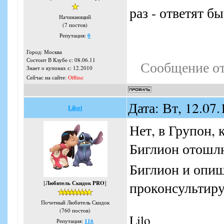
раз - ответят б
Начинающий
(7 постов)
Репутация:
0
Город: Москва
Состоит В Клубе с: 08.06.11
Сообщение о
Знает о купонах с: 12.2010
Сейчас на сайте:
Offline
Дата: Вт, 12.07
Lilori
Нет, в Групон, 
Биглион отош
Биглион и опиш
проконсультиру
[
Любитель Скидок PRO
]
Почетный Любитель Скидок
(760 постов)
Lilo
Репутация:
116