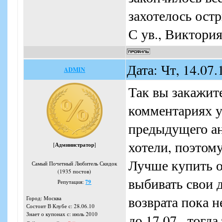
захотелось ост
С ув., Виктори
Дата: Чт, 14.07
ADMIN
Так вы закажит
комментариях у
предыдущего ан
хотели, поэтому
[
Администратор
]
Лучше купить о
Самый Почетный Любитель Скидок
(1935 постов)
выбивать свои 
Репутация:
79
возврата пока н
Город: Москва
Состоит В Клубе с: 28.06.10
Знает о купонах с: июль 2010
до 17.07., тогд