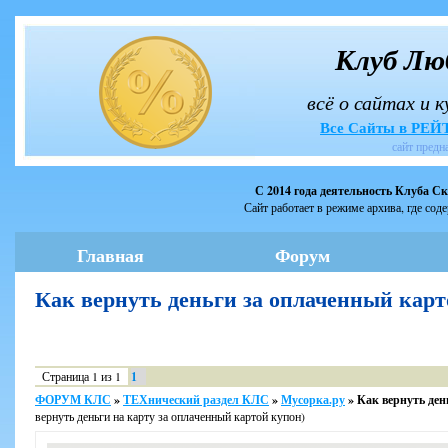
Клуб Лю
всё о сайтах и 
Все Сайты в РЕ
сайт предн
С 2014 года деятельность Клуба С
Сайт работает в режиме архива, где сод
Главная
Форум
Как вернуть деньги за оплаченный ка
Страница
1
из
1
1
ФОРУМ КЛС
»
ТЕХнический раздел КЛС
»
Мусорка.ру
»
Как вернуть ден
вернуть деньги на карту за оплаченный картой купон)