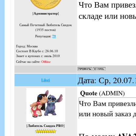
Что Вам привезл
складе или новы
[
Администратор
]
Самый Почетный Любитель Скидок
(1935 постов)
Репутация:
79
Город: Москва
Состоит В Клубе с: 28.06.10
Знает о купонах с: июль 2010
Сейчас на сайте:
Offline
Дата: Ср, 20.07
Lilori
Quote
(
ADMIN
)
Что Вам привезли 
или новый заказ 
[
Любитель Скидок PRO
]