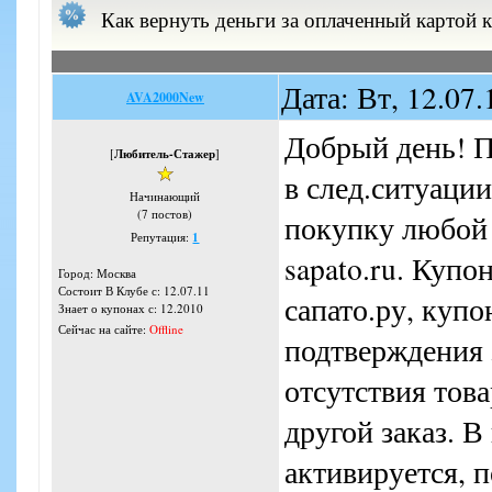
Как вернуть деньги за оплаченный картой 
Дата: Вт, 12.07
AVA2000New
Добрый день! П
[
Любитель-Стажер
]
в след.ситуации
Начинающий
(7 постов)
покупку любой о
Репутация:
1
sapato.ru. Купо
Город: Москва
Состоит В Клубе с: 12.07.11
сапато.ру, купо
Знает о купонах с: 12.2010
Сейчас на сайте:
Offline
подтверждения 
отсутствия това
другой заказ. В
активируется, 