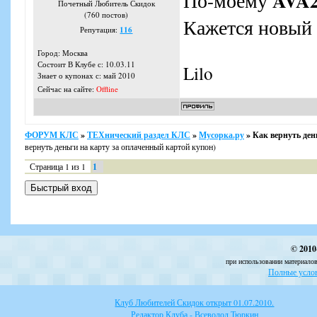
AVA
По-моему
Почетный Любитель Скидок
(760 постов)
Кажется новый з
Репутация:
116
Город: Москва
Состоит В Клубе с: 10.03.11
Lilo
Знает о купонах с: май 2010
Сейчас на сайте:
Offline
ФОРУМ КЛС
»
ТЕХнический раздел КЛС
»
Мусорка.ру
»
Как вернуть ден
вернуть деньги на карту за оплаченный картой купон)
Страница
1
из
1
1
© 2010
при использовании материалов
Полные услов
Клуб Любителей Скидок открыт 01.07.2010.
Редактор Клуба - Всеволод Тюркин