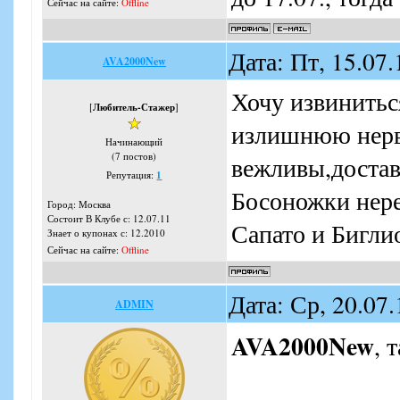
Сейчас на сайте:
Offline
Дата: Пт, 15.07
AVA2000New
Хочу извинитьс
[
Любитель-Стажер
]
излишнюю нерв
Начинающий
(7 постов)
вежливы,достав
Репутация:
1
Босоножки нере
Город: Москва
Состоит В Клубе с: 12.07.11
Сапато и Биглио
Знает о купонах с: 12.2010
Сейчас на сайте:
Offline
Дата: Ср, 20.07
ADMIN
AVA2000New
, 