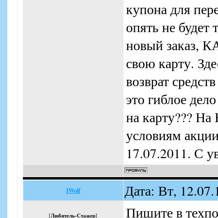
купона для пере
опять не будет 
новый заказ, К
свою карту. Зд
возврат средст
это гиблое дело
на карту??? На 
условиям акции
17.07.2011. С у
Дата: Вт, 12.07
IWolf
Пишите в техпо
[
Любитель-Стажер
]