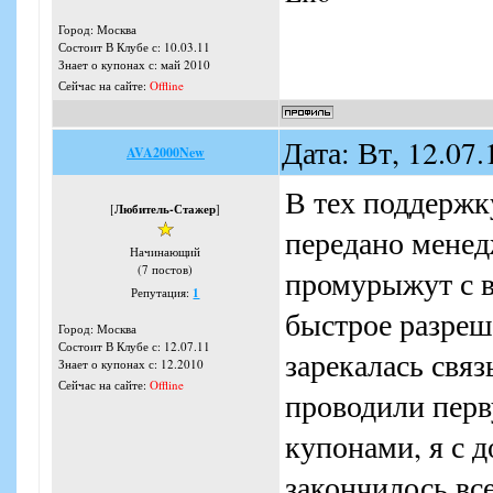
Город: Москва
Состоит В Клубе с: 10.03.11
Знает о купонах с: май 2010
Сейчас на сайте:
Offline
Дата: Вт, 12.07
AVA2000New
В тех поддержк
[
Любитель-Стажер
]
передано менед
Начинающий
(7 постов)
промурыжут с в
Репутация:
1
быстрое разреш
Город: Москва
Состоит В Клубе с: 12.07.11
зарекалась связ
Знает о купонах с: 12.2010
Сейчас на сайте:
Offline
проводили перв
купонами, я с д
закончилось вс