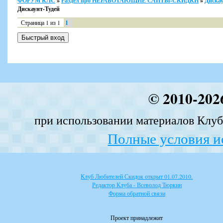
ФОРУМ КЛС
»
Раздел про НЕРАБОТАЮЩИЕ САЙТЫ-СКИДКИ
»
Дискау
Дискаунт-Тудей
Страница
1
из
1
1
© 2010-202
при использовании материалов Клуба
Полные условия и
Клуб Любителей Скидок открыт 01.07.2010.
Редактор Клуба - Всеволод Тюркин
Форма обратной связи
Проект принадлежит