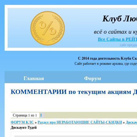
Клуб Лю
всё о сайтах и 
Все Сайты в РЕ
сайт предн
С 2014 года деятельность Клуба С
Сайт работает в режиме архива, где сод
Главная
Форум
КОММЕНТАРИИ по текущим акциям Ди
Страница
1
из
1
1
ФОРУМ КЛС
»
Раздел про НЕРАБОТАЮЩИЕ САЙТЫ-СКИДКИ
»
Дискау
Дискаунт-Тудей