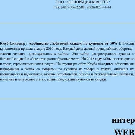
ООО "КОРПОРАЦИЯ КРАСОТЫ"
тел. (495) 506-22-88, 8-926-023-44-44
Клуб-Скидок.ру -сообщество Любителей скидок по купонам от 50%
В России
купономания пришла в марте 2010 года. Каждый день данный тренд набирал обороты -
тысячи человек присоединялось к сайтам. Эти сайты распространяют купоны с
большой скидкой в абсолютно разнообразные места. Но 2012 году сайты постиг кризис
и тренд стремительно начал падать. На страницах сайта Клуба находится объективная
информация о сайтах со скидками по купонам на товары и услуги, описания их
преимуществ и недостатков, отзывы потребителей, обзоры и ежеквартальные рейтинги,
полезные и интересные статьи, архив предложений купонов на скидки.
интер
WEB