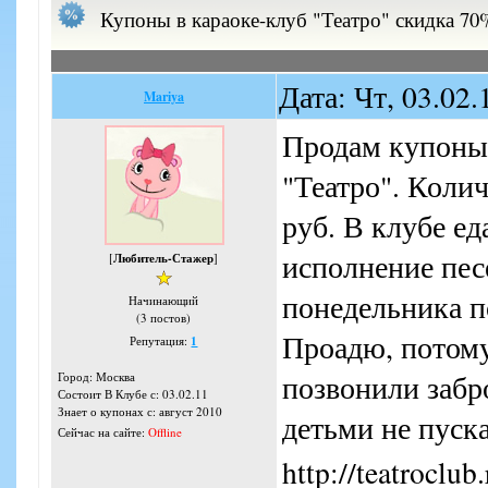
Купоны в караоке-клуб "Театро" скидка 70%
Дата: Чт, 03.02
Mariya
Продам купоны 
"Театро". Колич
руб. В клубе ед
исполнение пес
[
Любитель-Стажер
]
понедельника по
Начинающий
(3 постов)
Проадю, потому 
Репутация:
1
позвонили забро
Город: Москва
Состоит В Клубе с: 03.02.11
Знает о купонах с: август 2010
детьми не пуск
Сейчас на сайте:
Offline
http://teatroclu