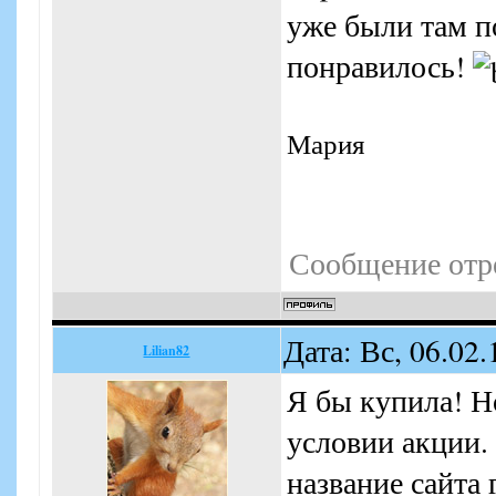
уже были там п
понравилось!
Мария
Сообщение отр
Дата: Вс, 06.02
Lilian82
Я бы купила! Н
условии акции.
название сайта