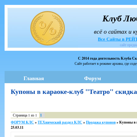
Клуб Лю
всё о сайтах и 
Все Сайты в РЕ
сайт предн
С 2014 года деятельность Клуба С
Сайт работает в режиме архива, где сод
Главная
Форум
Купоны в караоке-клуб "Театро" скидка
Страница
1
из
1
1
ФОРУМ КЛС
»
ТЕХнический раздел КЛС
»
Продажа купонов
»
Купоны в 
25.03.11