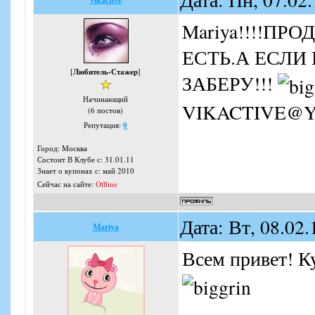
Mariya!!!!П
ЕСТЬ.А ЕСЛИ
[
Любитель-Стажер
]
ЗАБЕРУ!!!
Начинающий
VIKACTIVE@
(6 постов)
Репутация:
0
Город: Москва
Состоит В Клубе с: 31.01.11
Знает о купонах с: май 2010
Сейчас на сайте:
Offline
Дата: Вт, 08.02
Mariya
Всем привет! К