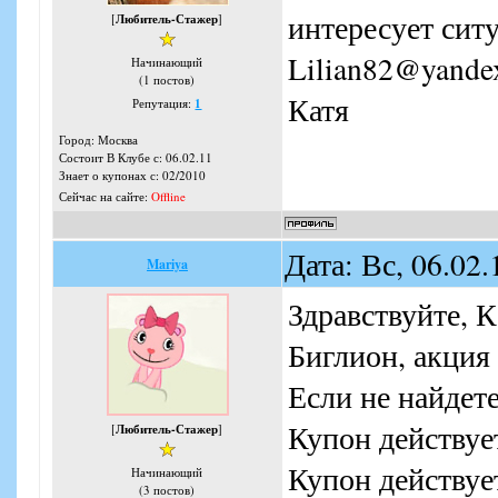
интересует ситу
[
Любитель-Стажер
]
Lilian82@yande
Начинающий
(1 постов)
Катя
Репутация:
1
Город: Москва
Состоит В Клубе с: 06.02.11
Знает о купонах с: 02/2010
Сейчас на сайте:
Offline
Дата: Вс, 06.02
Mariya
Здравствуйте, К
Биглион, акция 
Если не найдете
Купон действует
[
Любитель-Стажер
]
Купон действует
Начинающий
(3 постов)