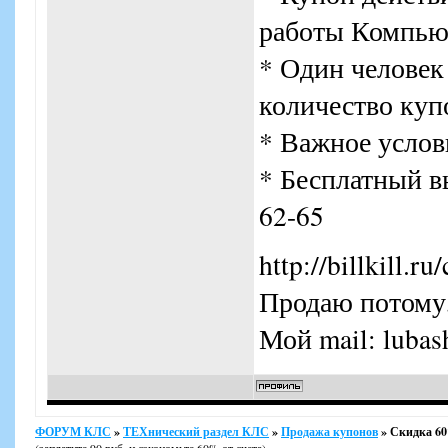
работы Компью
* Один человек
количество куп
* Важное услови
* Бесплатный вы
62-65
http://billkill.r
Продаю потому,
Мой mail: lubas
ФОРУМ КЛС
»
ТЕХнический раздел КЛС
»
Продажа купонов
»
Скидка 60%