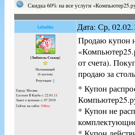
Скидка 60% на все услуги «Компьютер25.ру»
Дата: Ср, 02.02
Lubashka
Продаю купон н
«Компьютер25.р
[
Любитель-Стажер
]
от счета). Покупа
Начинающий
продаю за столь
(6 постов)
Репутация:
3
* Купон распрос
Город: Москва
Состоит В Клубе с: 22.01.11
Компьютер25.ру
Знает о купонах с: 07.2010
Сейчас на сайте:
Offline
* Купон не рас
комплектующие
* Купон действ