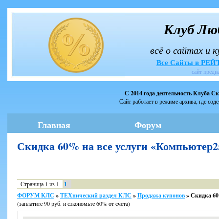
Клуб Лю
всё о сайтах и 
Все Сайты в РЕ
сайт предн
С 2014 года деятельность Клуба С
Сайт работает в режиме архива, где сод
Главная
Форум
Скидка 60% на все услуги «Компьютер25
Страница
1
из
1
1
ФОРУМ КЛС
»
ТЕХнический раздел КЛС
»
Продажа купонов
»
Скидка 60%
(заплатите 90 руб. и сэкономьте 60% от счета)