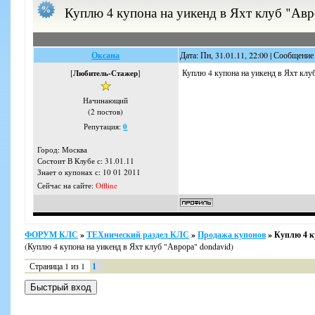
Куплю 4 купона на уикенд в Яхт клуб "Авр
Оксана
Дата: Пн, 31.01.11, 22:00 | Сообщение
Куплю 4 купона на уикенд в Яхт клу
[
Любитель-Стажер
]
Начинающий
(2 постов)
Репутация:
0
Город: Москва
Состоит В Клубе с: 31.01.11
Знает о купонах с: 10 01 2011
Сейчас на сайте:
Offline
ФОРУМ КЛС
»
ТЕХнический раздел КЛС
»
Продажа купонов
»
Куплю 4 к
(Куплю 4 купона на уикенд в Яхт клуб "Аврора" dondavid)
Страница
1
из
1
1