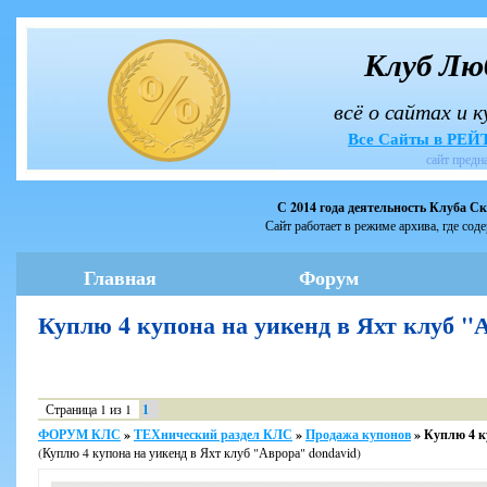
Клуб Лю
всё о сайтах и 
Все Сайты в РЕ
сайт предн
С 2014 года деятельность Клуба С
Сайт работает в режиме архива, где сод
Главная
Форум
Куплю 4 купона на уикенд в Яхт клуб 
Страница
1
из
1
1
ФОРУМ КЛС
»
ТЕХнический раздел КЛС
»
Продажа купонов
»
Куплю 4 к
(Куплю 4 купона на уикенд в Яхт клуб "Аврора" dondavid)