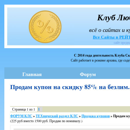
Клуб Лю
всё о сайтах и 
Все Сайты в РЕ
сайт предн
С 2014 года деятельность Клуба С
Сайт работает в режиме архива, где сод
Главная
Форум
Продам купон на скидку 85% на безлим
Страница
1
из
1
1
ФОРУМ КЛС
»
ТЕХнический раздел КЛС
»
Продажа купонов
»
Продам ку
(225 руб вместо 1500 руб. Продам по номиналу.)