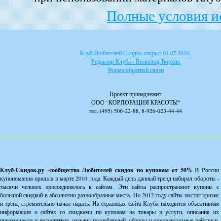
Полные условия и
Клуб Любителей Скидок открыт 01.07.2010.
Редактор Клуба - Всеволод Тюркин
Форма обратной связи
Проект принадлежит
ООО "КОРПОРАЦИЯ КРАСОТЫ"
тел. (495) 506-22-88, 8-926-023-44-44
Клуб-Скидок.ру -сообщество Любителей скидок по купонам от 50%
В России
купономания пришла в марте 2010 года. Каждый день данный тренд набирал обороты -
тысячи человек присоединялось к сайтам. Эти сайты распространяют купоны с
большой скидкой в абсолютно разнообразные места. Но 2012 году сайты постиг кризис
и тренд стремительно начал падать. На страницах сайта Клуба находится объективная
информация о сайтах со скидками по купонам на товары и услуги, описания их
преимуществ и недостатков, отзывы потребителей, обзоры и ежеквартальные рейтинги,