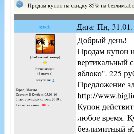
Продам купон на скидку 85% на безлим.або
Дата: Пн, 31.01
syrpris
Добрый день!
Продам купон н
[
Любитель-Стажер
]
вертикальный с
Начинающий
яблоко". 225 р
(4 постов)
Репутация:
2
Предложение зд
Город: Москва
http://www.bigli
Состоит В Клубе с: 05.09.10
Знает о купонах с: июль 2010 г.
Купон действит
Сейчас на сайте:
Offline
любое время. К
безлимитный аб