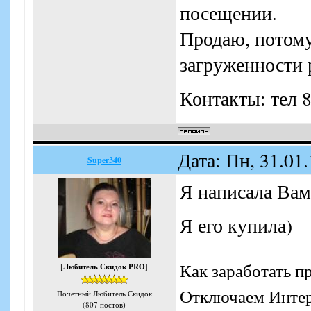
посещении.
Продаю, потому
загруженности 
Контакты: тел 
Дата: Пн, 31.01
Super340
Я написала Вам
Я его купила)
Как заработать п
[
Любитель Скидок PRO
]
Отключаем Интерн
Почетный Любитель Скидок
(807 постов)