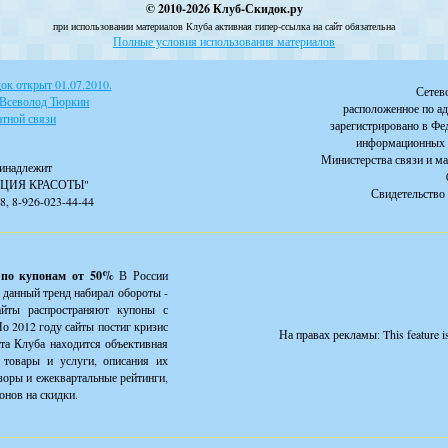
© 2010-2026 Клуб-Скидок.ру
при использовании материалов Клуба активная гипер-ссылка на сайт обязательна
Полные условия использования материалов
к открыт 01.07.2010.
Сетев
 Всеволод Тюркин
расположенное по ад
тной связи
зарегистрировано в Фе
информационных 
Министерства связи и м
инадлежит
ЦИЯ КРАСОТЫ"
Свидетельство 
88, 8-926-023-44-44
 по купонам от 50%
В России
 данный тренд набирал обороты -
айты распространяют купоны с
о 2012 году сайты постиг кризис
На правах рекламы:
This feature 
йта Клуба находится объективная
товары и услуги, описания их
зоры и ежеквартальные рейтинги,
онов на скидки.