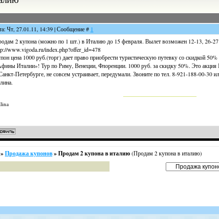
та: Чт, 27.01.11, 14:39 | Сообщение #
1
одам 2 купона (можно по 1 шт.) в Италию до 15 февраля. Вылет возможен 12-13, 26-27 ф
tp://www.vigoda.ru/index.php?offer_id=478
пон цена 1000 руб.(торг) дает право приобрести туристическую путевку со скидкой 50%
фины Италии»! Тур по Риму, Венеции, Флоренции. 1000 руб. за скидку 50%. Это акция
Санкт-Петербурге, не совсем устраивает, передумали. Звоните по тел. 8-921-188-00-30 
лина.
lina
»
Продажа купонов
»
Продам 2 купона в италию
(Продам 2 купона в италию)