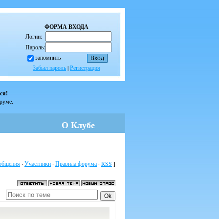
ФОРМА ВХОДА
Логин:
Пароль:
запомнить
Забыл пароль
|
Регистрация
ся!
оруме.
О Клубе
общения
·
Участники
·
Правила форума
·
RSS
]