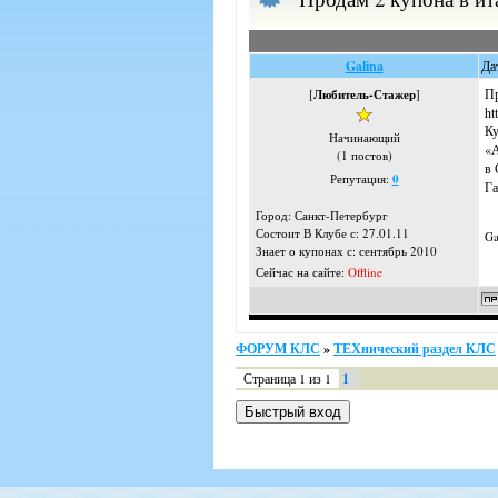
Galina
Да
Пр
[
Любитель-Стажер
]
ht
Ку
Начинающий
«А
(1 постов)
в 
Репутация:
0
Га
Город: Санкт-Петербург
Состоит В Клубе с: 27.01.11
Ga
Знает о купонах с: сентябрь 2010
Сейчас на сайте:
Offline
ФОРУМ КЛС
»
ТЕХнический раздел КЛС
Страница
1
из
1
1