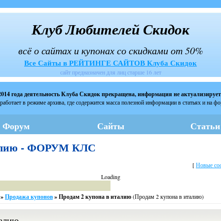
Клуб Любителей Скидок
всё о сайтах и купонах со скидками от 50%
Все Сайты в РЕЙТИНГЕ САЙТОВ Клуба Скидок
сайт предназначен для лиц старше 16 лет
2014 года деятельность Клуба Скидок прекращена, информация не актуализирует
работает в режиме архива, где содержится масса полезной информации в статьях и на ф
Форум
Сайты
Статьи
талию - ФОРУМ КЛС
[
Новые со
Loading
»
Продажа купонов
»
Продам 2 купона в италию
(Продам 2 купона в италию)
талию