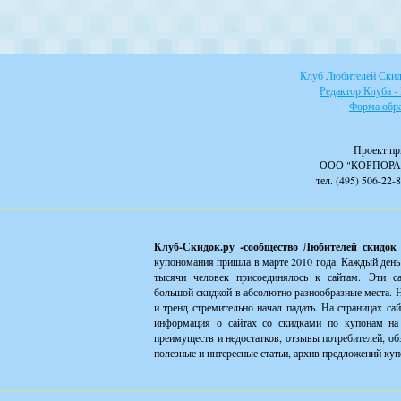
Клуб Любителей Скидо
Редактор Клуба -
Форма обра
Проект пр
ООО "КОРПОРА
тел. (495) 506-22-
Клуб-Скидок.ру -сообщество Любителей скидок
купономания пришла в марте 2010 года. Каждый день
тысячи человек присоединялось к сайтам. Эти с
большой скидкой в абсолютно разнообразные места. Н
и тренд стремительно начал падать. На страницах са
информация о сайтах со скидками по купонам на 
преимуществ и недостатков, отзывы потребителей, об
полезные и интересные статьи, архив предложений куп