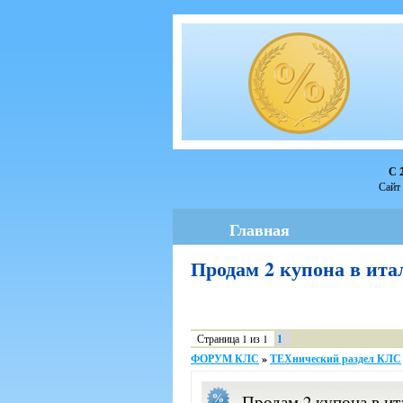
С 
Сайт 
Главная
Продам 2 купона в и
Страница
1
из
1
1
ФОРУМ КЛС
»
ТЕХнический раздел КЛС
Продам 2 купона в и