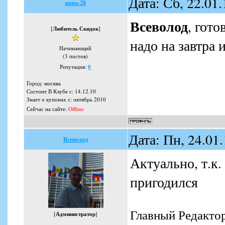
Дата: Сб, 22.01
anna-28
Всеволод
, гото
[
Любитель Скидок
]
надо на завтра 
Начинающий
(3 постов)
Репутация:
0
Город: москва
Состоит В Клубе с: 14.12.10
Знает о купонах с: октябрь 2010
Сейчас на сайте:
Offline
Дата: Пн, 24.01
Всеволод
Актуально, т.к.
пригодился
Главный Редакто
[
Администратор
]