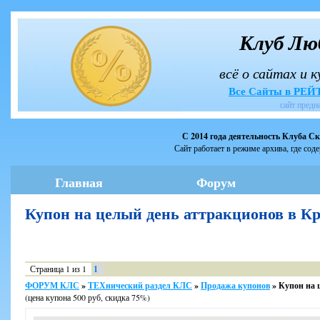
Клуб Лю
всё о сайтах и 
Все Сайты в РЕ
сайт предн
С 2014 года деятельность Клуба С
Сайт работает в режиме архива, где сод
Главная
Форум
Купон на целый день аттракционов в Кр
Страница
1
из
1
1
ФОРУМ КЛС
»
ТЕХнический раздел КЛС
»
Продажа купонов
»
Купон на ц
(цена купона 500 руб, скидка 75%)