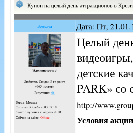
Купон на целый день аттракционов в Крези-
Дата: Пт, 21.01
Всеволод
Целый день
видеоигры,
детские ка
[
Администратор
]
Любитель Скидок 5-го ранга
PARK» со 
(665 постов)
Репутация:
46
http://www.grou
Город: Москва
Состоит В Клубе с: 03.07.10
Знает о купонах с: апрель 2010
Условия акци
Сейчас на сайте:
Offline