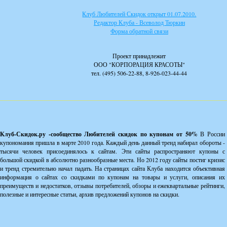
Клуб Любителей Скидок открыт 01.07.2010.
Редактор Клуба - Всеволод Тюркин
Форма обратной связи
Проект принадлежит
ООО "КОРПОРАЦИЯ КРАСОТЫ"
тел. (495) 506-22-88, 8-926-023-44-44
Клуб-Скидок.ру -сообщество Любителей скидок по купонам от 50%
В России
купономания пришла в марте 2010 года. Каждый день данный тренд набирал обороты -
тысячи человек присоединялось к сайтам. Эти сайты распространяют купоны с
большой скидкой в абсолютно разнообразные места. Но 2012 году сайты постиг кризис
и тренд стремительно начал падать. На страницах сайта Клуба находится объективная
информация о сайтах со скидками по купонам на товары и услуги, описания их
преимуществ и недостатков, отзывы потребителей, обзоры и ежеквартальные рейтинги,
полезные и интересные статьи, архив предложений купонов на скидки.