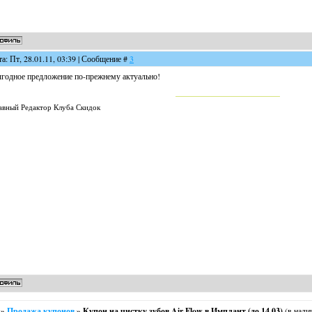
та: Пт, 28.01.11, 03:39 | Сообщение #
3
годное предложение по-прежнему актуально!
авный Редактор Клуба Скидок
»
Продажа купонов
»
Купон на чистку зубов Air Flow в Имплант (до 14.03)
(в нали