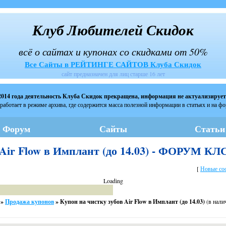
Клуб Любителей Скидок
всё о сайтах и купонах со скидками от 50%
Все Сайты в РЕЙТИНГЕ САЙТОВ Клуба Скидок
сайт предназначен для лиц старше 16 лет
2014 года деятельность Клуба Скидок прекращена, информация не актуализирует
работает в режиме архива, где содержится масса полезной информации в статьях и на ф
Форум
Сайты
Статьи
 Air Flow в Имплант (до 14.03) - ФОРУМ КЛ
[
Новые со
Loading
»
Продажа купонов
»
Купон на чистку зубов Air Flow в Имплант (до 14.03)
(в нали