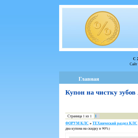
С 
Сайт 
Главная
Купон на чистку зубов
Страница
1
из
1
1
ФОРУМ КЛС
»
ТЕХнический раздел КЛС
два купона на скидку в 90%)