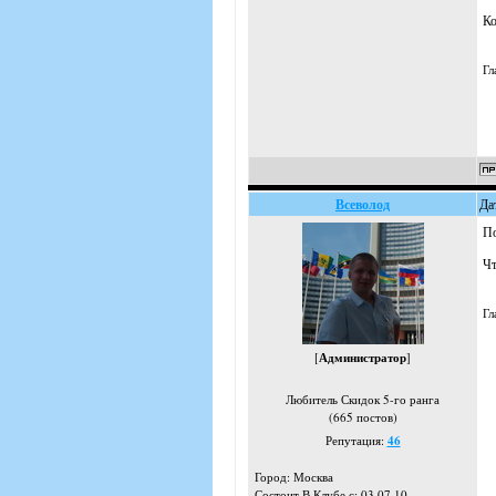
Ко
Гл
Всеволод
Да
По
Чт
Гл
[
Администратор
]
Любитель Скидок 5-го ранга
(665 постов)
Репутация:
46
Город: Москва
Состоит В Клубе с: 03.07.10