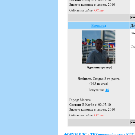
Знает о купонах с: апрель 2010
Сейчас на сайте:
Offline
Всеволод
Да
вы
Гл
[
Администратор
]
Любитель Скидок 5-го ранга
(665 постов)
Репутация:
46
Город: Москва
Состоит В Клубе с: 03.07.10
Знает о купонах с: апрель 2010
Сейчас на сайте:
Offline
ФОРУМ КЛС
»
ТЕХнический раздел КЛС