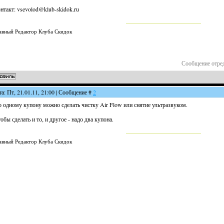
нтакт: vsevolod@klub-skidok.ru
авный Редактор Клуба Скидок
Сообщение отре
та: Пт, 21.01.11, 21:00 | Сообщение #
2
 одному купону можно сделать чистку Air Flow или снятие ультразвуком.
обы сделать и то, и другое - надо два купона.
авный Редактор Клуба Скидок