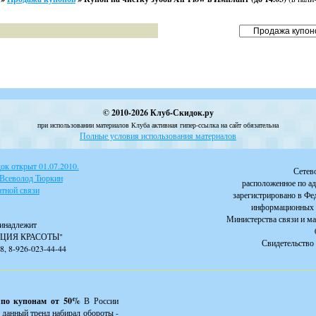
© 2010-2026 Клуб-Скидок.ру
при использовании материалов Клуба активная гипер-ссылка на сайт обязательна
Полные условия использования материалов
к открыт 01.07.2010.
Сетев
 Всеволод Тюркин
расположенное по ад
тной связи
зарегистрировано в Фе
информационных 
Министерства связи и м
инадлежит
ЦИЯ КРАСОТЫ"
Свидетельство 
88, 8-926-023-44-44
 по купонам от 50%
В России
 данный тренд набирал обороты -