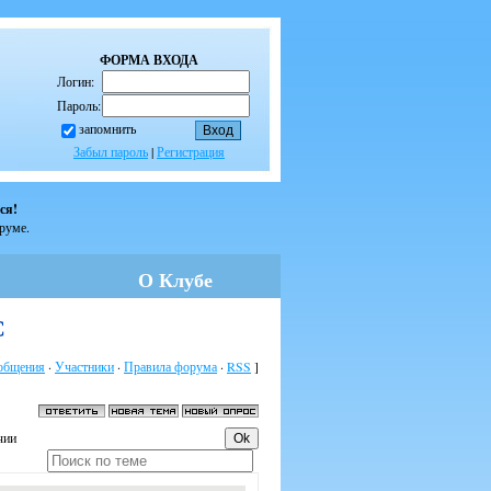
ФОРМА ВХОДА
Логин:
Пароль:
запомнить
Забыл пароль
|
Регистрация
ся!
оруме.
О Клубе
С
общения
·
Участники
·
Правила форума
·
RSS
]
чии