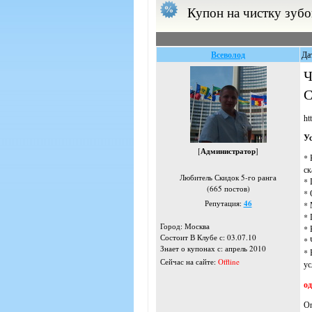
Купон на чистку зубов
Всеволод
Да
Ч
С
ht
У
[
Администратор
]
* 
ск
Любитель Скидок 5-го ранга
* 
(665 постов)
* 
Репутация:
46
* 
* 
Город: Москва
* 
Состоит В Клубе с: 03.07.10
* 
Знает о купонах с: апрель 2010
* 
Сейчас на сайте:
Offline
ус
од
Оп