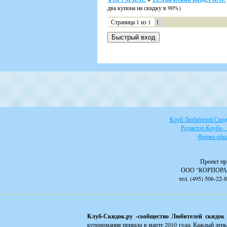
два купона на скидку в 90%)
Страница
1
из
1
1
Клуб Любителей Скидо
Редактор Клуба -
Форма обра
Проект пр
ООО "КОРПОРА
тел. (495) 506-22-
Клуб-Скидок.ру -сообщество Любителей скидок
купономания пришла в марте 2010 года. Каждый день