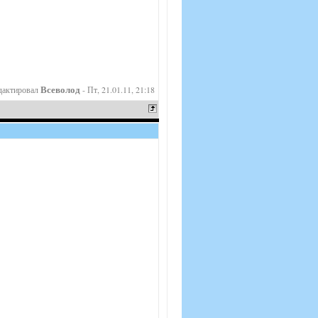
Всеволод
дактировал
-
Пт, 21.01.11, 21:18