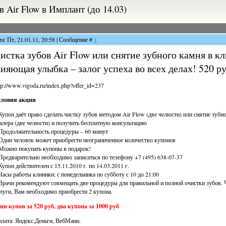
 Air Flow в Имплант (до 14.03)
та: Пт, 21.01.11, 20:58 | Сообщение #
1
истка зубов Air Flow или снятие зубного камня в к
ияющая улыбка – залог успеха во всех делах! 520 ру
tp://www.vigoda.ru/index.php?offer_id=237
словия акции
Купон даёт право сделать чистку зубов методом Air Flow (две челюсти) или снятие зуб
алера (две челюсти) и получить бесплатную консультацию
Продолжительность процедуры – 60 минут
Один человек может приобрести неограниченное количество купонов
Можно покупать купоны в подарок!
Предварительно необходимо записаться по телефону +7 (495) 638-07-37
Купон действителен с 15.11.2010 г. по 14.03.2011 г.
Часы работы клиники: с понедельника по субботу с 10 до 21:00
Врачи рекомендуют совмещать две процедуры для правильной и полной очистки зубов. 
луги, Вам необходимо приобрести 2 купона.
ин купон за 520 руб, два купона за 1000 руб
лата: Яндекс.Деньги, ВебМани.