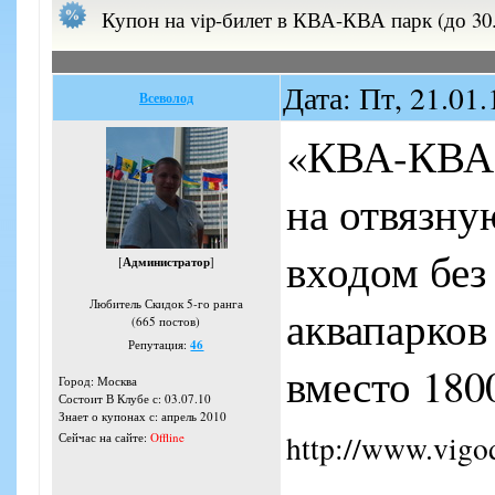
Купон на vip-билет в КВА-КВА парк (до 30.
Дата: Пт, 21.01
Всеволод
«КВА-КВА»
на отвязну
входом без
[
Администратор
]
Любитель Скидок 5-го ранга
аквапарков
(665 постов)
Репутация:
46
вместо 180
Город: Москва
Состоит В Клубе с: 03.07.10
Знает о купонах с: апрель 2010
http://www.vigo
Сейчас на сайте:
Offline