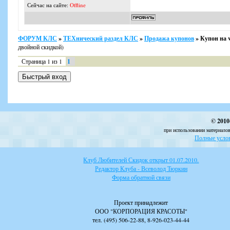
Сейчас на сайте:
Offline
ФОРУМ КЛС
»
ТЕХнический раздел КЛС
»
Продажа купонов
»
Купон на v
двойной скидкой)
Страница
1
из
1
1
© 2010
при использовании материалов
Полные услов
Клуб Любителей Скидок открыт 01.07.2010.
Редактор Клуба - Всеволод Тюркин
Форма обратной связи
Проект принадлежит
ООО "КОРПОРАЦИЯ КРАСОТЫ"
тел. (495) 506-22-88, 8-926-023-44-44