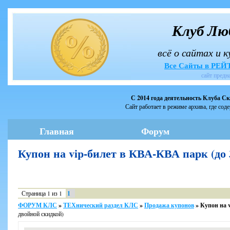
Клуб Лю
всё о сайтах и 
Все Сайты в РЕ
сайт предн
С 2014 года деятельность Клуба С
Сайт работает в режиме архива, где сод
Главная
Форум
Купон на vip-билет в КВА-КВА парк (до
Страница
1
из
1
1
ФОРУМ КЛС
»
ТЕХнический раздел КЛС
»
Продажа купонов
»
Купон на v
двойной скидкой)