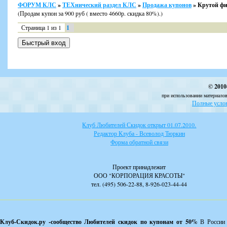
ФОРУМ КЛС
»
ТЕХнический раздел КЛС
»
Продажа купонов
»
Крутой фи
(Продам купон за 900 руб ( вместо 4660р. скидка 80%).)
Страница
1
из
1
1
© 2010
при использовании материалов
Полные услов
Клуб Любителей Скидок открыт 01.07.2010.
Редактор Клуба - Всеволод Тюркин
Форма обратной связи
Проект принадлежит
ООО "КОРПОРАЦИЯ КРАСОТЫ"
тел. (495) 506-22-88, 8-926-023-44-44
Клуб-Скидок.ру -сообщество Любителей скидок по купонам от 50%
В России