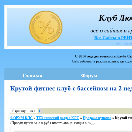
Клуб Лю
всё о сайтах и 
Все Сайты в РЕ
сайт предн
С 2014 года деятельность Клуба С
Сайт работает в режиме архива, где сод
Главная
Форум
Крутой фитнес клуб с бассейном на 2 
Страница
1
из
1
1
ФОРУМ КЛС
»
ТЕХнический раздел КЛС
»
Продажа купонов
»
Крутой фи
(Продам купон за 900 руб ( вместо 4660р. скидка 80%).)