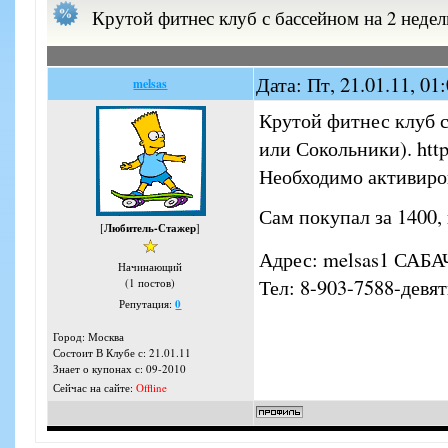
Крутой фитнес клуб с бассейном на 2 неде
Дата: Пт, 21.01.11, 0
melsas
Крутой фитнес клуб с
или Сокольники). http
Необходимо активиров
Сам покупал за 1400,
[
Любитель-Стажер
]
Адрес: melsas1 САБА
Начинающий
Тел: 8-903-7588-девя
(1 постов)
Репутация:
0
Город: Москва
Состоит В Клубе с: 21.01.11
Знает о купонах с: 09-2010
Сейчас на сайте:
Offline