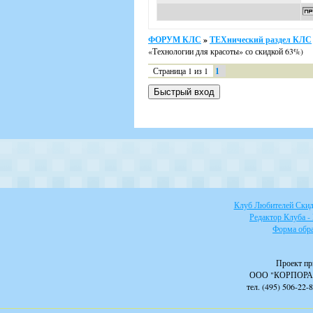
ФОРУМ КЛС
»
ТЕХнический раздел КЛС
«Технологии для красоты» со скидкой 63%)
Страница
1
из
1
1
Клуб Любителей Скидо
Редактор Клуба -
Форма обра
Проект пр
ООО "КОРПОРА
тел. (495) 506-22-