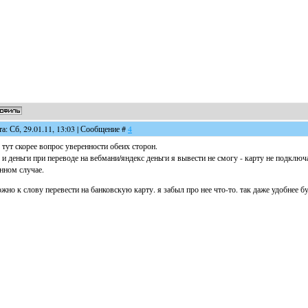
та: Сб, 29.01.11, 13:03 | Сообщение #
4
 тут скорее вопрос уверенности обеих сторон.
 и деньги при переводе на вебмани/яндекс деньги я вывести не смогу - карту не подключ
нном случае.
жно к слову перевести на банковскую карту. я забыл про нее что-то. так даже удобнее бу