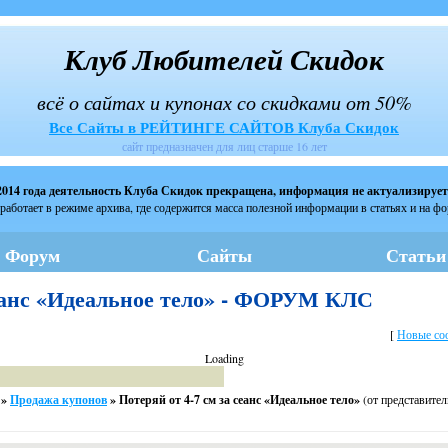
Клуб Любителей Скидок
всё о сайтах и купонах со скидками от 50%
Все Сайты в РЕЙТИНГЕ САЙТОВ Клуба Скидок
сайт предназначен для лиц старше 16 лет
2014 года деятельность Клуба Скидок прекращена, информация не актуализирует
работает в режиме архива, где содержится масса полезной информации в статьях и на ф
Форум
Сайты
Статьи
сеанс «Идеальное тело» - ФОРУМ КЛС
[
Новые со
Loading
»
Продажа купонов
»
Потеряй от 4-7 см за сеанс «Идеальное тело»
(от представител