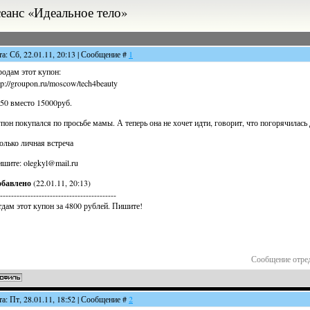
сеанс «Идеальное тело»
та: Сб, 22.01.11, 20:13 | Сообщение #
1
одам этот купон:
tp://groupon.ru/moscow/tech4beauty
50 вместо 15000руб.
пон покупался по просьбе мамы. А теперь она не хочет идти, говорит, что погорячилась 
олько личная встреча
шите: olegkyl@mail.ru
обавлено
(22.01.11, 20:13)
------------------------------------------
дам этот купон за 4800 рублей. Пишите!
Сообщение отре
та: Пт, 28.01.11, 18:52 | Сообщение #
2