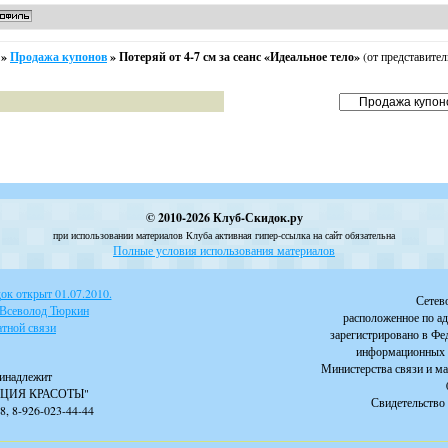
»
Продажа купонов
»
Потеряй от 4-7 см за сеанс «Идеальное тело»
(от представител
© 2010-2026 Клуб-Скидок.ру
при использовании материалов Клуба активная гипер-ссылка на сайт обязательна
Полные условия использования материалов
к открыт 01.07.2010.
Сетев
 Всеволод Тюркин
расположенное по ад
тной связи
зарегистрировано в Фе
информационных 
Министерства связи и м
инадлежит
ЦИЯ КРАСОТЫ"
Свидетельство 
88, 8-926-023-44-44