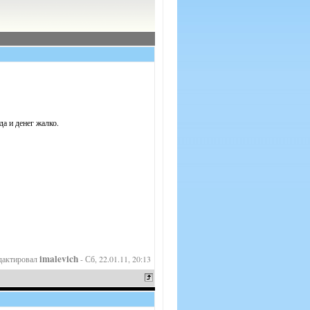
да и денег жалко.
imalevich
дактировал
-
Сб, 22.01.11, 20:13