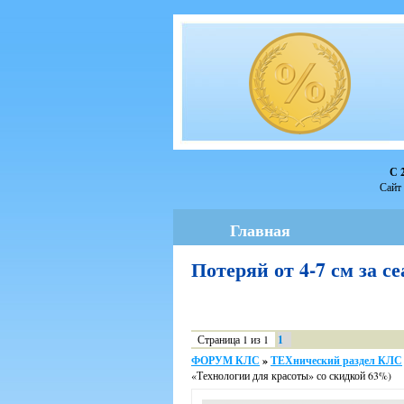
С 
Сайт 
Главная
Потеряй от 4-7 см за 
Страница
1
из
1
1
ФОРУМ КЛС
»
ТЕХнический раздел КЛС
«Технологии для красоты» со скидкой 63%)