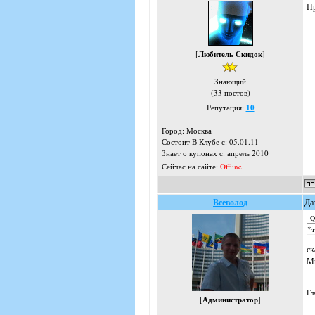
Пр
[
Любитель Скидок
]
Знающий
(33 постов)
Репутация:
10
Город: Москва
Состоит В Клубе с: 05.01.11
Знает о купонах с: апрель 2010
Сейчас на сайте:
Offline
Всеволод
Да
Q
*т
ск
Мн
Гл
[
Администратор
]