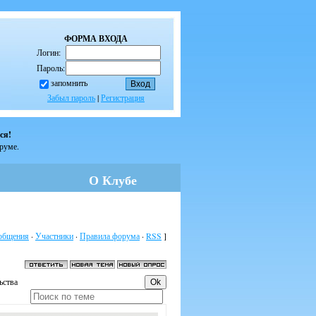
ФОРМА ВХОДА
Логин:
Пароль:
запомнить
Забыл пароль
|
Регистрация
ся!
оруме.
О Клубе
общения
·
Участники
·
Правила форума
·
RSS
]
ьства