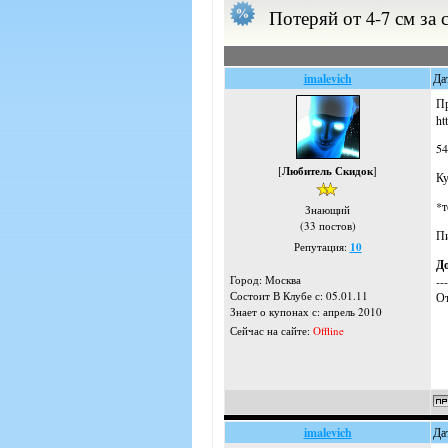
Потеряй от 4-7 см за 
imalevich
Да
Пр
ht
54
[
Любитель Скидок
]
Ку
*т
Знающий
(33 постов)
Пи
Репутация:
10
Д
Город: Москва
---
Состоит В Клубе с: 05.01.11
От
Знает о купонах с: апрель 2010
Сейчас на сайте:
Offline
imalevich
Да