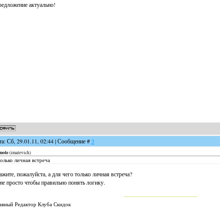
едложение актуально!
та: Сб, 29.01.11, 02:44 | Сообщение #
3
uote
(
imalevich
)
олько личная встреча
ажите, пожалуйста, а для чего только личная встреча?
е просто чтобы правильно понять логику.
авный Редактор Клуба Скидок