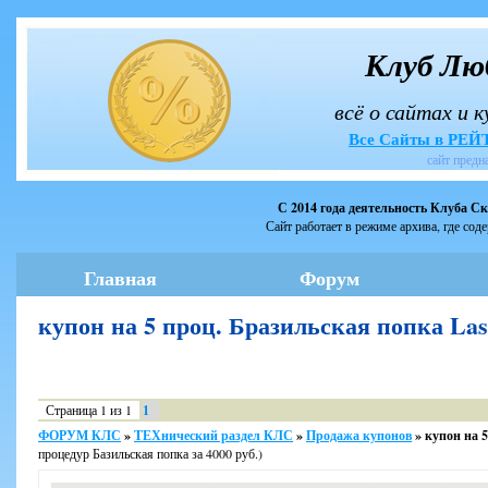
Клуб Лю
всё о сайтах и 
Все Сайты в РЕ
сайт предн
С 2014 года деятельность Клуба С
Сайт работает в режиме архива, где сод
Главная
Форум
купон на 5 проц. Бразильская попка Las
Страница
1
из
1
1
ФОРУМ КЛС
»
ТЕХнический раздел КЛС
»
Продажа купонов
»
купон на 5
процедур Базильская попка за 4000 руб.)