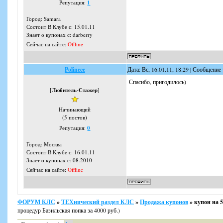
Репутация:
1
Город: Samara
Состоит В Клубе с: 15.01.11
Знает о купонах с: darberry
Сейчас на сайте:
Offline
Polineee
Дата: Вс, 16.01.11, 18:29 | Сообщение
Спасибо, пригодилось)
[
Любитель-Стажер
]
Начинающий
(5 постов)
Репутация:
0
Город: Москва
Состоит В Клубе с: 16.01.11
Знает о купонах с: 08.2010
Сейчас на сайте:
Offline
ФОРУМ КЛС
»
ТЕХнический раздел КЛС
»
Продажа купонов
»
купон на 5
процедур Базильская попка за 4000 руб.)