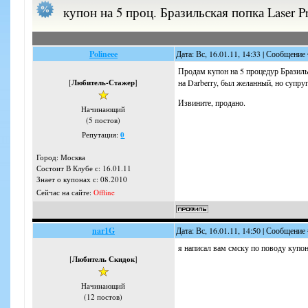
купон на 5 проц. Бразильская попка Laser Pro
Polineee
Дата: Вс, 16.01.11, 14:33 | Сообщение
Продам купон на 5 процедур Бразиль
[
Любитель-Стажер
]
на Darberry, был желанный, но супру
Извините, продано.
Начинающий
(5 постов)
Репутация:
0
Город: Москва
Состоит В Клубе с: 16.01.11
Знает о купонах с: 08.2010
Сейчас на сайте:
Offline
nar1G
Дата: Вс, 16.01.11, 14:50 | Сообщение
я написал вам смску по поводу купон
[
Любитель Скидок
]
Начинающий
(12 постов)