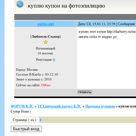
куплю купон на фотоэпиляцию
gabba-girl
Дата: Сб, 15.01.11, 23:39 | Сообщение
куплю этот купон http://darberry.ru/
[
Любитель-Стажер
]
писать oiska @ яндекс ру
Начинающий
(4 постов)
Репутация:
0
Город: Москва
Состоит В Клубе с: 03.12.10
Знает о купонах с: 2010
Сейчас на сайте:
Offline
ФОРУМ КЛС
»
ТЕХнический раздел КЛС
»
Продажа купонов
»
куплю куп
Супер Нове.)
Страница
1
из
1
1