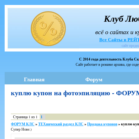
Клуб Лю
всё о сайтах и 
Все Сайты в РЕ
сайт предн
С 2014 года деятельность Клуба С
Сайт работает в режиме архива, где сод
Главная
Форум
куплю купон на фотоэпиляцию - ФОР
Страница
1
из
1
1
ФОРУМ КЛС
»
ТЕХнический раздел КЛС
»
Продажа купонов
»
куплю куп
Супер Нове.)