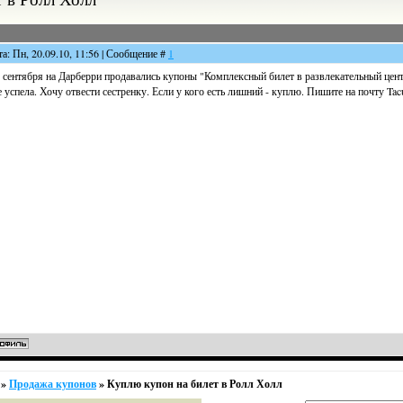
та: Пн, 20.09.10, 11:56 | Сообщение #
1
 сентября на Дарберри продавались купоны "Комплексный билет в развлекательный цент
 успела. Хочу отвести сестренку. Если у кого есть лишний - куплю. Пишите на почту Tacu
»
Продажа купонов
»
Куплю купон на билет в Ролл Холл