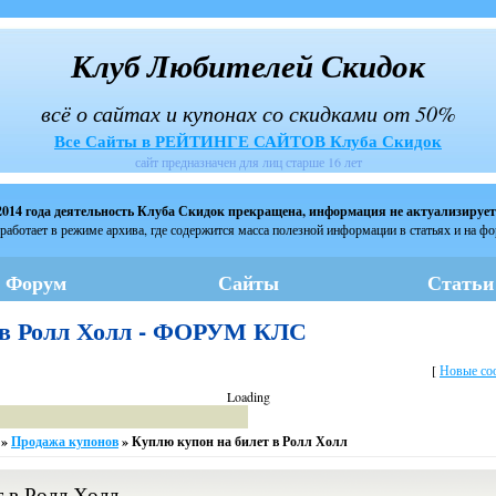
Клуб Любителей Скидок
всё о сайтах и купонах со скидками от 50%
Все Сайты в РЕЙТИНГЕ САЙТОВ Клуба Скидок
сайт предназначен для лиц старше 16 лет
2014 года деятельность Клуба Скидок прекращена, информация не актуализирует
работает в режиме архива, где содержится масса полезной информации в статьях и на ф
Форум
Сайты
Статьи
 в Ролл Холл - ФОРУМ КЛС
[
Новые со
Loading
»
Продажа купонов
»
Куплю купон на билет в Ролл Холл
 в Ролл Холл