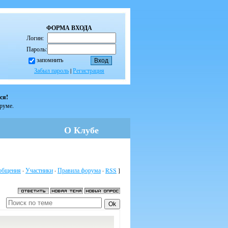
ФОРМА ВХОДА
Логин:
Пароль:
запомнить
Забыл пароль
|
Регистрация
ся!
оруме.
О Клубе
общения
·
Участники
·
Правила форума
·
RSS
]