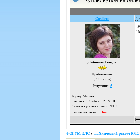
Casillero
Да
19
Не
[
Любитель Скидок
]
Пробовавший
(70 постов)
Репутация:
5
Город: Москва
Состоит В Клубе с: 05.09.10
Знает о купонах с: март 2010
Сейчас на сайте:
Offline
ФОРУМ КЛС
»
ТЕХнический раздел КЛС