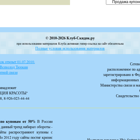
© 2010-2026 Клуб-Скидок.ру
при использовании материалов Клуба активная гипер-ссылка на сайт обязательна
Полные условия использования материалов
к открыт 01.07.2010.
Сетев
 Всеволод Тюркин
расположенное по ад
тной связи
зарегистрировано в Фе
информационных 
Министерства связи и м
инадлежит
ЦИЯ КРАСОТЫ"
Свидетельство 
88, 8-926-023-44-44
 по купонам от 50%
В России
 данный тренд набирал обороты -
айты распространяют купоны с
о 2012 году сайты постиг кризис
На правах рекламы:
This feature 