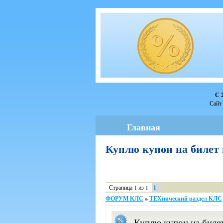
С 
Сайт 
Главная
Куплю купон на билет
Страница
1
из
1
1
ФОРУМ КЛС
»
ТЕХнический раздел КЛС
Куплю купон на билет