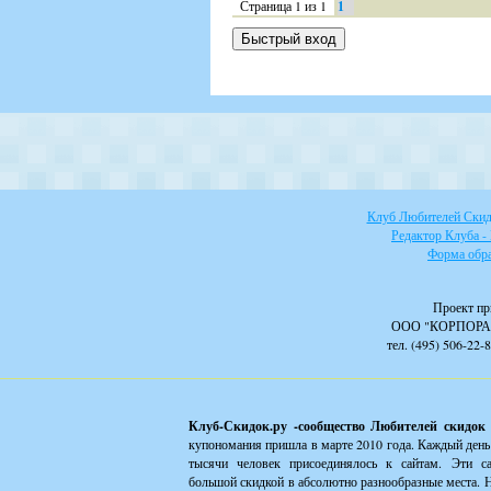
Страница
1
из
1
1
Клуб Любителей Скидо
Редактор Клуба -
Форма обра
Проект пр
ООО "КОРПОРА
тел. (495) 506-22-
Клуб-Скидок.ру -сообщество Любителей скидок
купономания пришла в марте 2010 года. Каждый день
тысячи человек присоединялось к сайтам. Эти с
большой скидкой в абсолютно разнообразные места. Н