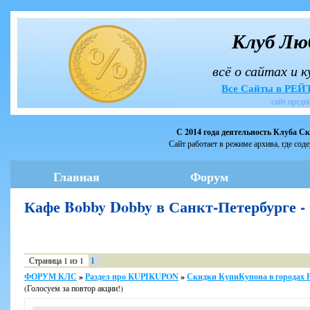
Клуб Лю
всё о сайтах и 
Все Сайты в РЕ
сайт предн
С 2014 года деятельность Клуба С
Сайт работает в режиме архива, где сод
Главная
Форум
Кафе Bobby Dobby в Санкт-Петербурге
Страница
1
из
1
1
ФОРУМ КЛС
»
Раздел про KUPIKUPON
»
Скидки КупиКупона в городах 
(Голосуем за повтор акции!)