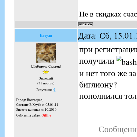
Не в скидках счаст
Дата: Сб, 15.01
Натуля
при регистрации
получили
[
Любитель Скидок
]
и нет того же 
Знающий
биглиону?
(31 постов)
Репутация:
0
пополнился тол
Город: Волгоград
Состоит В Клубе с: 05.01.11
Знает о купонах с: 10.2010
Сейчас на сайте:
Offline
Сообщени