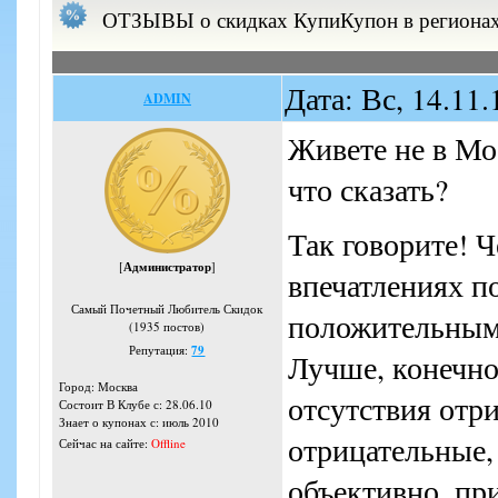
ОТЗЫВЫ о скидках КупиКупон в региона
Дата: Вс, 14.11
ADMIN
Живете не в Мо
что сказать?
Так говорите! Ч
[
Администратор
]
впечатлениях п
Самый Почетный Любитель Скидок
положительным
(1935 постов)
Репутация:
79
Лучше, конечно
Город: Москва
отсутствия отр
Состоит В Клубе с: 28.06.10
Знает о купонах с: июль 2010
отрицательные, 
Сейчас на сайте:
Offline
объективно, пр