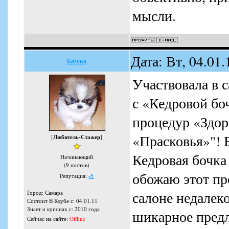
мысли.
Дата: Вт, 04.01
Базука
Участвовала в 
с «Кедровой бо
процедур «Здор
«Прасковья»"!
[
Любитель-Стажер
]
Кедровая бочка 
Начинающий
(9 постов)
обожаю этот пр
Репутация:
-5
салоне недалек
Город: Самара
Состоит В Клубе с: 04.01.11
Знает о купонах с: 2010 года
шикарное пред
Сейчас на сайте:
Offline