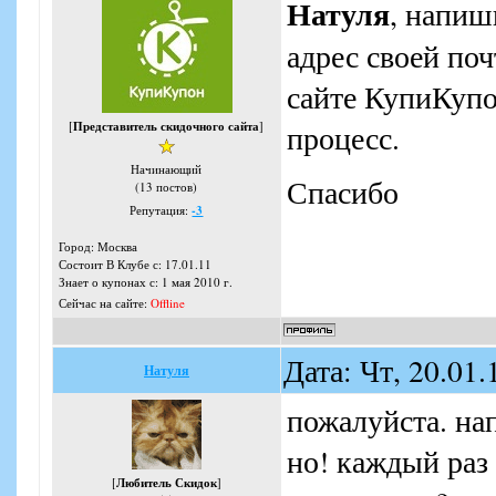
Натуля
, напиш
адрес своей по
сайте КупиКупо
[
Представитель скидочного сайта
]
процесс.
Начинающий
Спасибо
(13 постов)
Репутация:
-3
Город: Москва
Состоит В Клубе с: 17.01.11
Знает о купонах с: 1 мая 2010 г.
Сейчас на сайте:
Offline
Дата: Чт, 20.01
Натуля
пожалуйста. на
но! каждый раз
[
Любитель Скидок
]