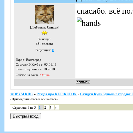
спасибо. всё по
[
Любитель Скидок
]
Знающий
(31 постов)
Репутация:
0
Город: Волгоград
Состоит В Клубе с: 05.01.11
Знает о купонах с: 10.2010
Сейчас на сайте:
Offline
ФОРУМ КЛС
»
Раздел про KUPIKUPON
»
Скидки КупиКупона в городах 
(Присоединяйтесь и общайтесь)
Страница
1
из
3
1
2
3
»