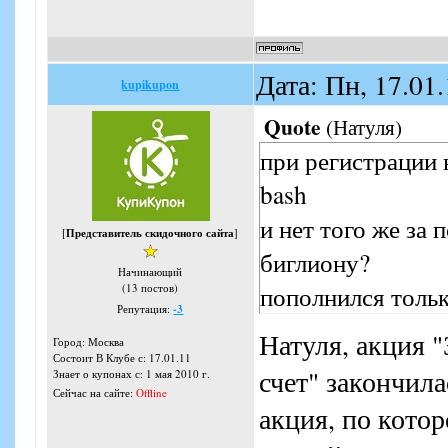
Дата: Пн, 17.01
kupikupon
Quote
(
Натуля
)
при регистрации 
bash
и нет того же за
[
Представитель скидочного сайта
]
биглиону?
Начинающий
пополнился тольк
(13 постов)
Репутация:
-3
Натуля, акция "
Город: Москва
Состоит В Клубе с: 17.01.11
счет" закончила
Знает о купонах с: 1 мая 2010 г.
Сейчас на сайте:
Offline
акция, по котор