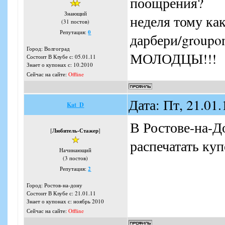
поощрения?
Знающий
неделя тому как
(31 постов)
Репутация:
0
дарбери/groupo
Город: Волгоград
МОЛОДЦЫ!!!
Состоит В Клубе с: 05.01.11
Знает о купонах с: 10.2010
Сейчас на сайте:
Offline
Дата: Пт, 21.01
Kat_D
В Ростове-на-До
[
Любитель-Стажер
]
распечатать куп
Начинающий
(3 постов)
Репутация:
2
Город: Ростов-на-дону
Состоит В Клубе с: 21.01.11
Знает о купонах с: ноябрь 2010
Сейчас на сайте:
Offline