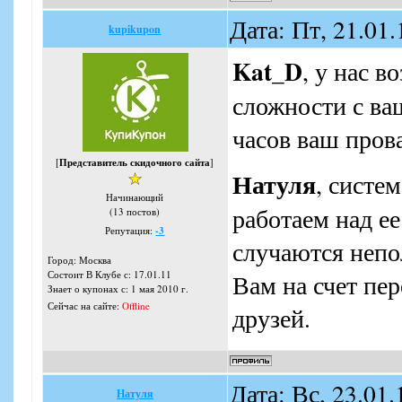
Дата: Пт, 21.01
kupikupon
Kat_D
, у нас 
сложности с ва
часов ваш пров
[
Представитель скидочного сайта
]
Натуля
, систе
Начинающий
работаем над е
(13 постов)
Репутация:
-3
случаются непо
Город: Москва
Состоит В Клубе с: 17.01.11
Вам на счет пе
Знает о купонах с: 1 мая 2010 г.
Сейчас на сайте:
Offline
друзей.
Дата: Вс, 23.01
Натуля