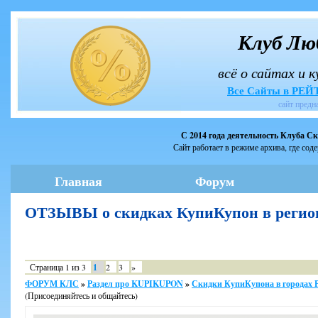
Клуб Лю
всё о сайтах и 
Все Сайты в РЕ
сайт предн
С 2014 года деятельность Клуба С
Сайт работает в режиме архива, где сод
Главная
Форум
ОТЗЫВЫ о скидках КупиКупон в реги
Страница
1
из
3
1
2
3
»
ФОРУМ КЛС
»
Раздел про KUPIKUPON
»
Скидки КупиКупона в городах 
(Присоединяйтесь и общайтесь)