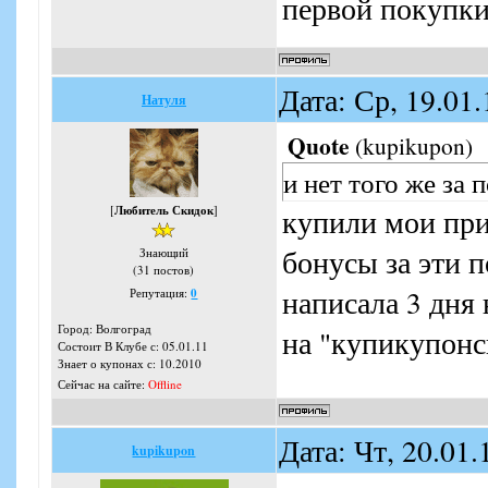
первой покупки
Дата: Ср, 19.01
Натуля
Quote
(
kupikupon
)
и нет того же за
[
Любитель Скидок
]
купили мои при
бонусы за эти п
Знающий
(31 постов)
написала 3 дня
Репутация:
0
Город: Волгоград
на "купикупонс
Состоит В Клубе с: 05.01.11
Знает о купонах с: 10.2010
Сейчас на сайте:
Offline
Дата: Чт, 20.01
kupikupon