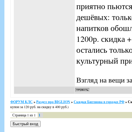
приятно пьются
дешёвых: тольк
напитков обошли
1200р. скидка +
остались тольк
культурный пр
Взгляд на вещи з
ФОРУМ КЛС
»
Раздел про BIGLION
»
Скидки Биглиона в городах РФ
»
Ск
купон за 120 руб. на скидку в 400 руб.)
Страница
1
из
1
1