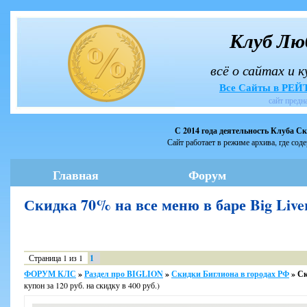
Клуб Лю
всё о сайтах и 
Все Сайты в РЕ
сайт предн
С 2014 года деятельность Клуба С
Сайт работает в режиме архива, где сод
Главная
Форум
Скидка 70% на все меню в баре Big Liv
Страница
1
из
1
1
ФОРУМ КЛС
»
Раздел про BIGLION
»
Скидки Биглиона в городах РФ
»
Ск
купон за 120 руб. на скидку в 400 руб.)