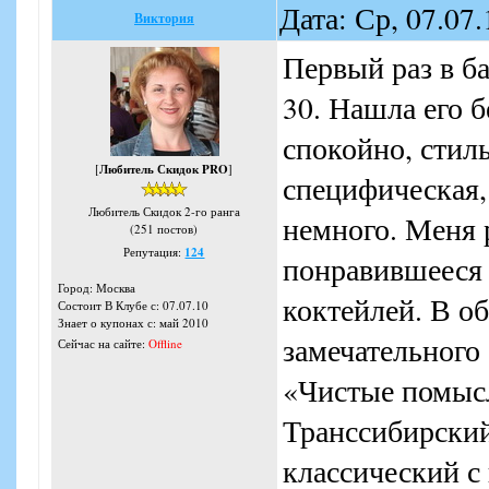
Дата: Ср, 07.07
Виктория
Первый раз в ба
30. Нашла его 
спокойно, стил
[
Любитель Скидок PRO
]
специфическая,
Любитель Скидок 2-го ранга
немного. Меня 
(251 постов)
Репутация:
124
понравившееся 
Город: Москва
коктейлей. В о
Состоит В Клубе с: 07.07.10
Знает о купонах с: май 2010
замечательного
Сейчас на сайте:
Offline
«Чистые помысл
Транссибирский
классический с