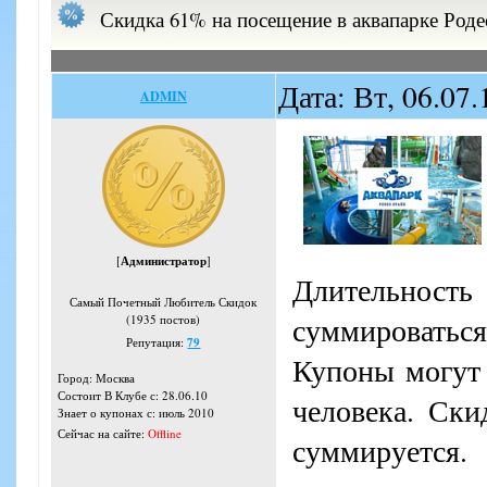
Скидка 61% на посещение в аквапарке Род
Дата: Вт, 06.07
ADMIN
[
Администратор
]
Длительност
Самый Почетный Любитель Скидок
суммироваться
(1935 постов)
Репутация:
79
Купоны могут 
Город: Москва
Состоит В Клубе с: 28.06.10
человека. Ски
Знает о купонах с: июль 2010
Сейчас на сайте:
Offline
суммируется.