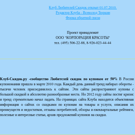
Клуб Любителей Скидок открыт 01.07.2010.
Редактор Клуба - Всеволод Тюркин
Форма обратной связи
Проект принадлежит
ООО "КОРПОРАЦИЯ КРАСОТЫ"
тел. (495) 506-22-88, 8-926-023-44-44
Клуб-Скидок.ру -сообщество Любителей скидок по купонам от 50%
В России
купономания пришла в марте 2010 года. Каждый день данный тренд набирал обороты -
тысячи человек присоединялось к сайтам. Эти сайты распространяют купоны с
большой скидкой в абсолютно разнообразные места. Но 2012 году сайты постиг кризис
и тренд стремительно начал падать. На страницах сайта Клуба находится объективная
информация о сайтах со скидками по купонам на товары и услуги, описания их
преимуществ и недостатков, отзывы потребителей, обзоры и ежеквартальные рейтинги,
полезные и интересные статьи, архив предложений купонов на скидки.