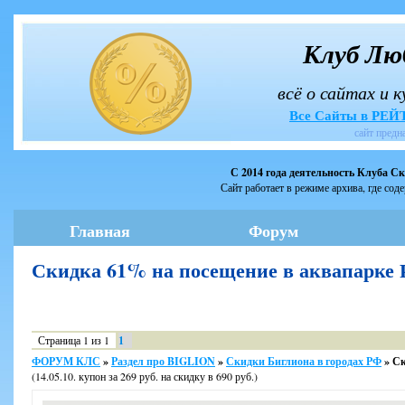
Клуб Лю
всё о сайтах и 
Все Сайты в РЕ
сайт предн
С 2014 года деятельность Клуба С
Сайт работает в режиме архива, где сод
Главная
Форум
Скидка 61% на посещение в аквапарке
Страница
1
из
1
1
ФОРУМ КЛС
»
Раздел про BIGLION
»
Скидки Биглиона в городах РФ
»
Ск
(14.05.10. купон за 269 руб. на скидку в 690 руб.)