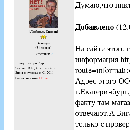
Думаю,что никт
Добавлено
(12.
[
Любитель Скидок
]
---------------------
Знающий
На сайте этого 
(34 постов)
Репутация:
0
информация http
Город: Екатеринбург
route=informatio
Состоит В Клубе с: 12.03.12
Знает о купонах с: 01.2011
Адрес этого О
Сейчас на сайте:
Offline
г.Екатеринбург
факту там мага
отвечают.А Биг
только с прове