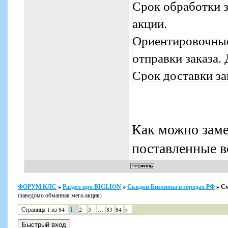
Срок обработки з
акции.
Ориентировочные 
отправки заказа.
Срок доставки за
производится в п
Как можно заме
поставленные в
ФОРУМ КЛС
»
Раздел про BIGLION
»
Скидки Биглиона в городах РФ
»
См
(заведомо обманная мега-акция)
Страница
1
из
84
1
2
3
…
83
84
»