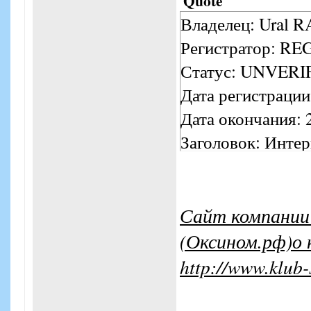
Quote
Владелец: Ural 
Регистратор: R
Статус: UNVERI
Дата регистраци
Дата окончания: 
Заголовок: Инте
Описание: Товар
Ключевые слова:
Кодировка сервера
Сайт компании 
Неверная кодиро
(Оксином.рф)о 
IP адрес сервера:
http://www.klub
Сервер располож
DNS сервера: