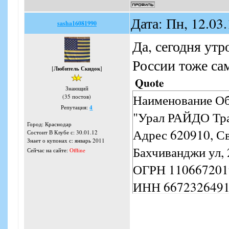
Дата: Пн, 12.03
sasha16081990
Да, сегодня ут
России тоже сам
[
Любитель Скидок
]
Quote
Знающий
Наименование Об
(35 постов)
Репутация:
4
"Урал РАЙДО Тр
Город: Краснодар
Адрес 620910, Св
Состоит В Клубе с: 30.01.12
Знает о купонах с: январь 2011
Бахчиванджи ул, 2
Сейчас на сайте:
Offline
ОГРН 110667201
ИНН 667232649
КПП 667201001