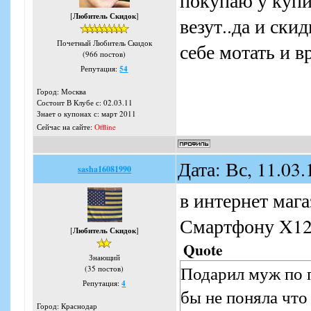
покупаю у купи
[
Любитель Скидок
]
везут..да и ски
Почетный Любитель Скидок
себе мотать и в
(966 постов)
Репутация:
54
Город: Москва
Состоит В Клубе с: 02.03.11
Знает о купонах с: март 2011
Сейчас на сайте:
Offline
Дата: Вс, 11.03
sasha16081990
в интернет мага
Смартфону X12
[
Любитель Скидок
]
Quote
Знающий
Подарил муж по п
(35 постов)
Репутация:
4
бы не поняла что
Город: Краснодар