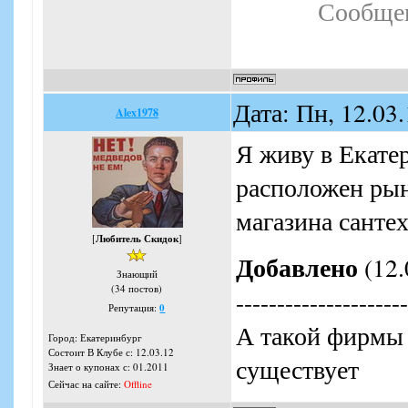
Сообщен
Дата: Пн, 12.03
Alex1978
Я живу в Екатер
расположен рын
магазина санте
[
Любитель Скидок
]
Добавлено
(12.
Знающий
(34 постов)
---------------------
Репутация:
0
А такой фирмы
Город: Екатеринбург
Состоит В Клубе с: 12.03.12
существует
Знает о купонах с: 01.2011
Сейчас на сайте:
Offline