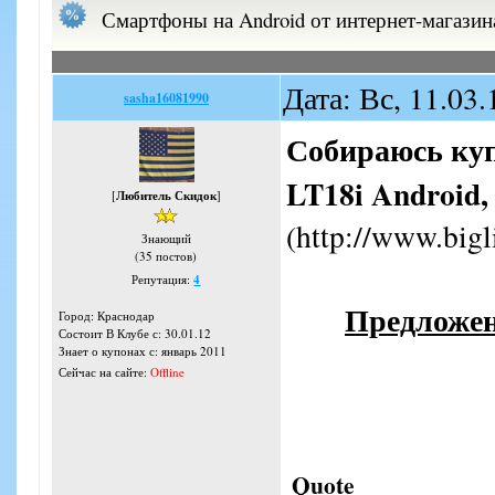
Смартфоны на Android от интернет-магазина
Дата: Вс, 11.03
sasha16081990
Собираюсь куп
LT18i Android,
[
Любитель Скидок
]
(http://www.bigl
Знающий
(35 постов)
Репутация:
4
Предложен
Город: Краснодар
Состоит В Клубе с: 30.01.12
Знает о купонах с: январь 2011
Сейчас на сайте:
Offline
Quote