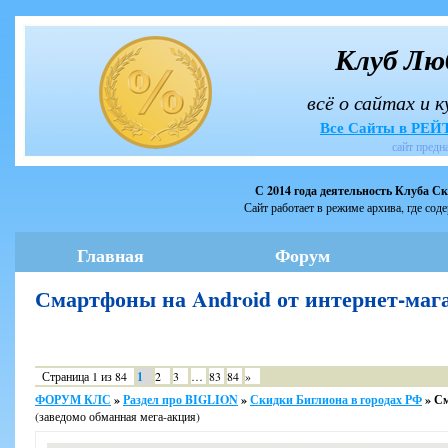
Клуб Лю
всё о сайтах и 
Все Сайты в РЕ
сайт предн
С 2014 года деятельность Клуба С
Сайт работает в режиме архива, где сод
Главная
Форум
Смартфоны на Android от интернет-маг
Страница
1
из
84
1
2
3
…
83
84
»
ФОРУМ КЛС
»
Раздел про BIGLION
»
Скидки Биглиона в городах РФ
»
См
(заведомо обманная мега-акция)