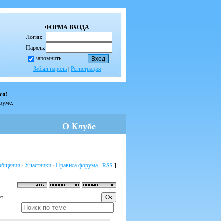
ФОРМА ВХОДА
Логин:
Пароль:
запомнить
Забыл пароль
|
Регистрация
ся!
оруме.
О Клубе
общения
·
Участники
·
Правила форума
·
RSS
]
ет