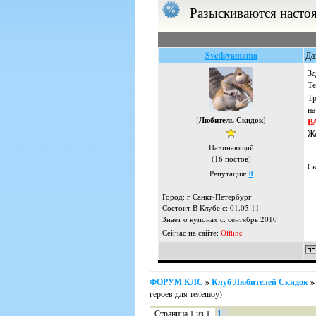
Разыскиваются на
Svetlayamama
Да
Зд
Те
Тр
на
[
Любитель Скидок
]
В
Же
Начинающий
(16 постов)
Св
Репутация:
0
Город: г Санкт-Петербург
Состоит В Клубе с: 01.05.11
Знает о купонах с: сентябрь 2010
Сейчас на сайте:
Offline
ФОРУМ КЛС
»
Клуб Любителей Скидок
»
героев для телешоу)
Страница
1
из
1
1