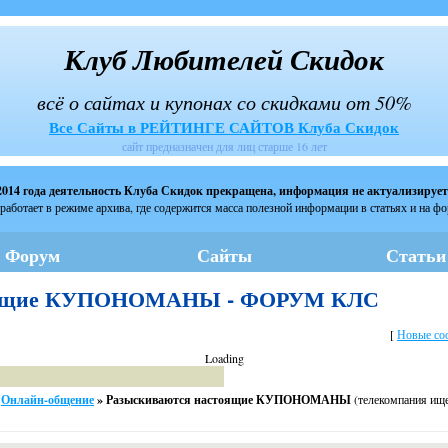
Клуб Любителей Скидок
всё о сайтах и купонах со скидками от 50%
Все Сайты в РЕЙТИНГЕ САЙТОВ Клуба Скидок
сайт предназначен для лиц старше 16 лет
2014 года деятельность Клуба Скидок прекращена, информация не актуализирует
работает в режиме архива, где содержится масса полезной информации в статьях и на ф
Форум
Сайты
Статьи
тоящие КУПОНОМАНЫ - ФОРУМ КЛС
[
Новые со
Loading
Онлайн-общение
»
Разыскиваются настоящие КУПОНОМАНЫ
(телекомпания ищ