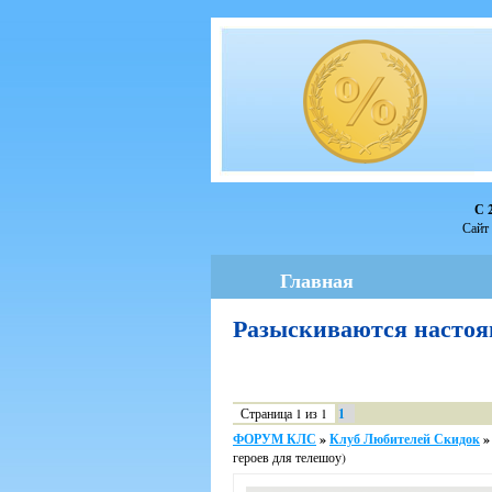
С 
Сайт 
Главная
Разыскиваются нас
Страница
1
из
1
1
ФОРУМ КЛС
»
Клуб Любителей Скидок
»
героев для телешоу)