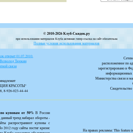
© 2010-2026 Клуб-Скидок.ру
при использовании материалов Клуба активная гипер-ссылка на сайт обязательна
Полные условия использования материалов
к открыт 01.07.2010.
Сетев
 Всеволод Тюркин
расположенное по ад
тной связи
зарегистрировано в Фе
информационных 
Министерства связи и м
инадлежит
ЦИЯ КРАСОТЫ"
Свидетельство 
88, 8-926-023-44-44
 по купонам от 50%
В России
 данный тренд набирал обороты -
айты распространяют купоны с
о 2012 году сайты постиг кризис
На правах рекламы:
This feature 
йта Клуба находится объективная