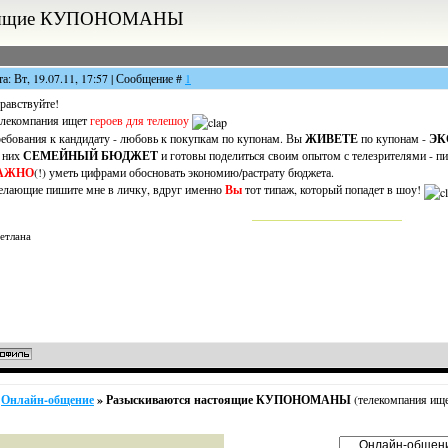
стоящие КУПОНОМАНЫ
та: Вт, 19.07.11, 17:57 | Сообщение #
1
равствуйте!
лекомпания ищет
героев для телешоу
ебования к кандидату - любовь к покупкам по купонам. Вы
ЖИВЕТЕ
по купонам -
ЭК
 них
СЕМЕЙНЫЙ БЮДЖЕТ
и готовы поделиться своим опытом с телезрителями - пи
АЖНО
(!) уметь цифрами обосновать экономию/растрату бюджета.
лающие пишите мне в личку, вдруг именно
Вы
тот типаж, который попадет в шоу!
етлана
Онлайн-общение
»
Разыскиваются настоящие КУПОНОМАНЫ
(телекомпания ищ