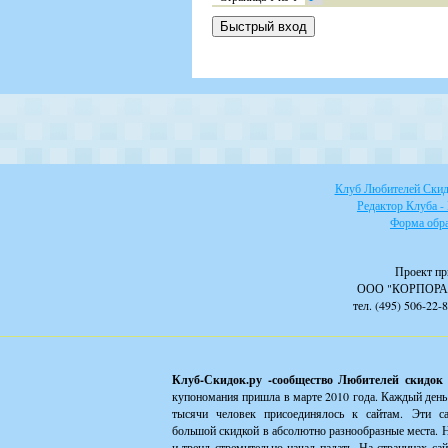
Клуб Любителей Скидо
Редактор Клуба -
Форма обра
Проект пр
ООО "КОРПОРА
тел. (495) 506-22-
Клуб-Скидок.ру -сообщество Любителей скидок
купономания пришла в марте 2010 года. Каждый день
тысячи человек присоединялось к сайтам. Эти с
большой скидкой в абсолютно разнообразные места. Н
и тренд стремительно начал падать. На страницах са