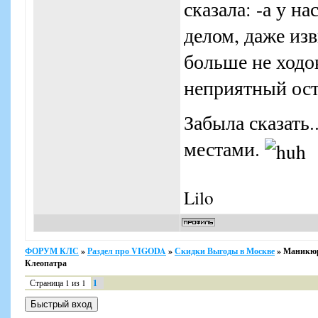
сказала: -а у н
делом, даже из
больше не ходок
неприятный ост
Забыла сказать.
местами.
Lilo
ФОРУМ КЛС
»
Раздел про VIGODA
»
Скидки Выгоды в Москве
»
Маникюр
Клеопатра
Страница
1
из
1
1