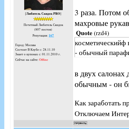
3 раза. Потом о
[
Любитель Скидок PRO
]
махровые рукав
Почетный Любитель Скидок
(807 постов)
Quote
(
rzd4
)
Репутация:
167
косметическийф п
Город: Москва
- обычный параф
Состоит В Клубе с: 28.11.10
Знает о купонах с: 01.11.2010 г.
Сейчас на сайте:
Offline
в двух салонах
обычным - он б
Как заработать п
Отключаем Интерн