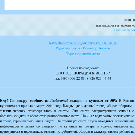
© 2010
при использовании материалов
Полные услов
Клуб Любителей Скидок открыт 01.07.2010.
Редактор Клуба - Всеволод Тюркин
Форма обратной связи
Проект принадлежит
ООО "КОРПОРАЦИЯ КРАСОТЫ"
тел. (495) 506-22-88, 8-926-023-44-44
Клуб-Скидок.ру -сообщество Любителей скидок по купонам от 50%
В России
купономания пришла в марте 2010 года. Каждый день данный тренд набирал обороты -
тысячи человек присоединялось к сайтам. Эти сайты распространяют купоны с
большой скидкой в абсолютно разнообразные места. Но 2012 году сайты постиг кризис
и тренд стремительно начал падать. На страницах сайта Клуба находится объективная
информация о сайтах со скидками по купонам на товары и услуги, описания их
преимуществ и недостатков, отзывы потребителей, обзоры и ежеквартальные рейтинги,