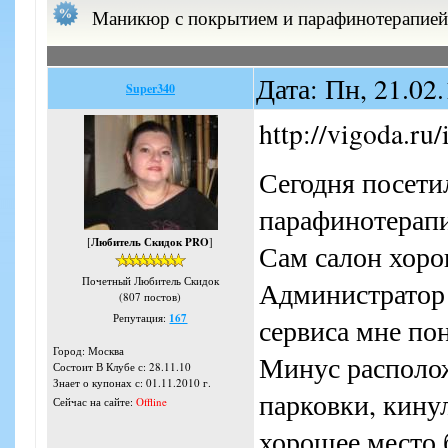
Маникюр с покрытием и парафинотерапией 
Дата: Пн, 21.02
Super340
http://vigoda.ru
Сегодня посети
парафинотерапи
[
Любитель Скидок PRO
]
Сам салон хоро
Почетный Любитель Скидок
Администратор 
(807 постов)
Репутация:
167
сервиса мне по
Город: Москва
Минус располож
Состоит В Клубе с: 28.11.10
Знает о купонах с: 01.11.2010 г.
парковки, кинул
Сейчас на сайте:
Offline
хорошее место 