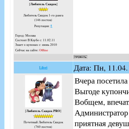
[
Любитель Скидок
]
Любитель Скидок 1-го ранга
(146 постов)
Репутация:
5
Город: Москва
Состоит В Клубе с: 11.02.11
Знает о купонах с: июнь 2010
Сейчас на сайте:
Offline
Дата: Пн, 11.04
Lilori
Вчера посетила
Выгоде купонч
Вобщем, впечат
Администратор 
[
Любитель Скидок PRO
]
приятная девуш
Почетный Любитель Скидок
(760 постов)