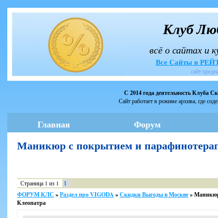
Клуб Лю
всё о сайтах и 
Все Сайты в РЕ
сайт предн
С 2014 года деятельность Клуба С
Сайт работает в режиме архива, где сод
Главная
Форум
Маникюр с покрытием и парафинотера
Страница
1
из
1
1
ФОРУМ КЛС
»
Раздел про VIGODA
»
Скидки Выгоды в Москве
»
Маникюр
Клеопатра