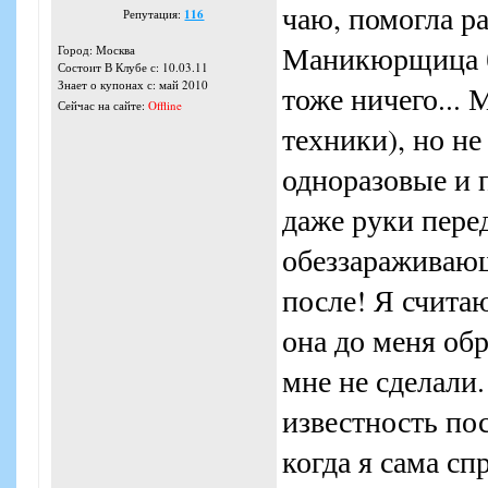
чаю, помогла ра
Репутация:
116
Маникюрщица бы
Город: Москва
Состоит В Клубе с: 10.03.11
Знает о купонах с: май 2010
тоже ничего...
Сейчас на сайте:
Offline
техники), но не
одноразовые и 
даже руки пере
обеззараживающ
после! Я счита
она до меня об
мне не сделали.
известность по
когда я сама с