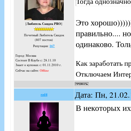
Тогда однозначно
Это хорошо)))))
[
Любитель Скидок PRO
]
правильно.... н
Почетный Любитель Скидок
(807 постов)
одинаково. Тол
Репутация:
167
Город: Москва
Как заработать п
Состоит В Клубе с: 28.11.10
Знает о купонах с: 01.11.2010 г.
Сейчас на сайте:
Offline
Отключаем Интерн
Дата: Пн, 21.02
rzd4
В некоторых их