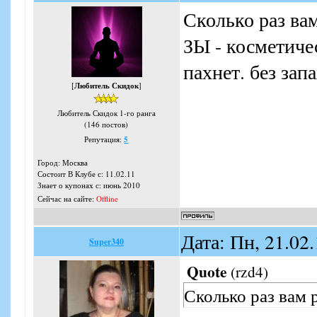
Сколько раз ва
ЗЫ - косметиче
пахнет. без за
[
Любитель Скидок
]
Любитель Скидок 1-го ранга
(146 постов)
Репутация:
5
Город: Москва
Состоит В Клубе с: 11.02.11
Знает о купонах с: июнь 2010
Сейчас на сайте:
Offline
Дата: Пн, 21.02
Super340
Quote
(
rzd4
)
Сколько раз вам 