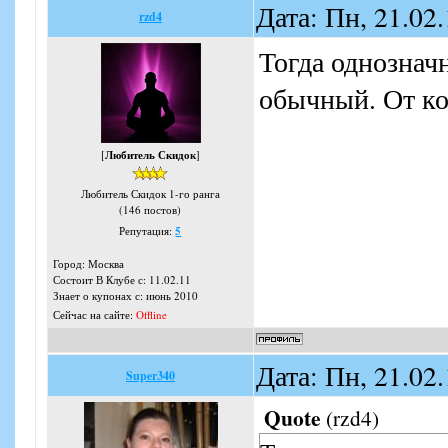
Дата: Пн, 21.02
rzd4
Тогда однозначн
обычный. От ко
[
Любитель Скидок
]
Любитель Скидок 1-го ранга
(146 постов)
Репутация:
5
Город: Москва
Состоит В Клубе с: 11.02.11
Знает о купонах с: июнь 2010
Сейчас на сайте:
Offline
Дата: Пн, 21.02
Super340
Quote
(
rzd4
)