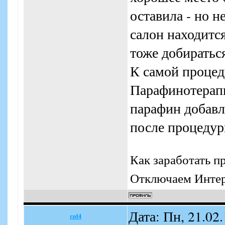
оставила - но н
салон находитс
тоже добираться 
К самой процеду
Парафинотерапи
парафин добавл
после процедур
Как заработать п
Отключаем Интерн
Дата: Пн, 21.02
rzd4