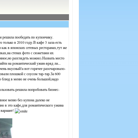
ки решила пообедать по купончику.
 только в 2010 году.В кафе 3 зала-есть
 как в японских сетевых ресторанах,тут же
лках,на стенах фото с сюжетами их
нное,но разглядеть можно).Назвать место
ийти на романтический ужин-вряд ли...
очень вкусный!а вот горячее разочаровало-
овали плошкой с соусом тар-тар.За 600
р блюд в меню не очень большой,надо
пользовать-решила попробовать бизнес-
вное меню без купона далеко не
но в это кафе,для романтического ужина
 вариант!