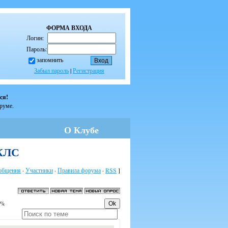
ФОРМА ВХОДА
Логин:
Пароль:
запомнить
Забыл пароль
|
Регистрация
ся!
оруме.
О Клубе
 КЛС
общения
·
Участники
·
Правила форума
·
RSS
]
0%