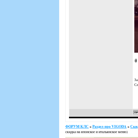
За
Сл
ФОРУМ КЛС
»
Раздел про VIGODA
»
Ски
скидка на японское и итальянское меню)