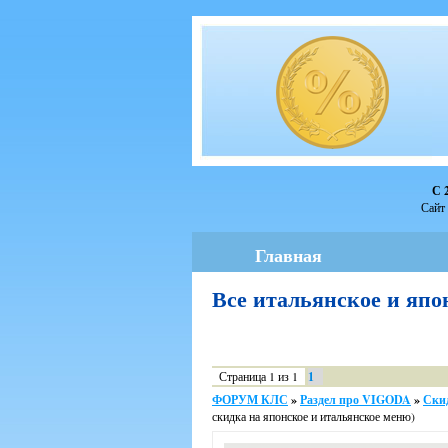
С 
Сайт 
Главная
Все итальянское и яп
Страница
1
из
1
1
ФОРУМ КЛС
»
Раздел про VIGODA
»
Ски
скидка на японское и итальянское меню)