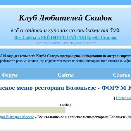
Клуб Любителей Скидок
всё о сайтах и купонах со скидками от 50%
Все Сайты в РЕЙТИНГЕ САЙТОВ Клуба Скидок
сайт предназначен для лиц старше 16 лет
2014 года деятельность Клуба Скидок прекращена, информация не актуализирует
работает в режиме архива, где содержится масса полезной информации в статьях и на ф
Форум
Сайты
Статьи
онское меню ресторана Болоньезе - ФОРУМ
[
Новые со
Loading
дки Выгоды в Москве
»
Все итальянское и японское меню ресторана Болоньезе
(5