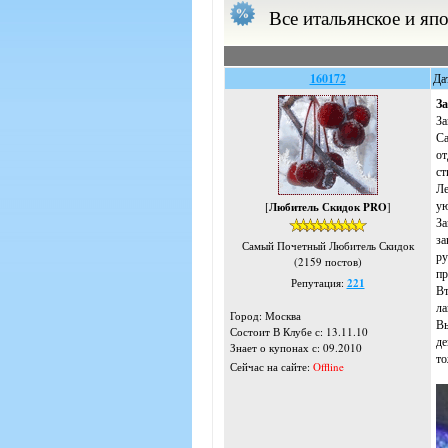
Все итальянское и яп
160172
Да
За
За
Са
от
ст
Ле
ую
[
Любитель Скидок PRO
]
За
за
Самый Почетный Любитель Скидок
ру
(2159 постов)
пр
Репутация:
221
Вт
ла
Город: Москва
Вы
Состоит В Клубе с: 13.11.10
де
Знает о купонах с: 09.2010
то
Сейчас на сайте:
Offline