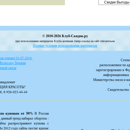
© 2010-2026 Клуб-Скидок.ру
при использовании материалов Клуба активная гипер-ссылка на сайт обязательна
Полные условия использования материалов
к открыт 01.07.2010.
Сетев
 Всеволод Тюркин
расположенное по ад
тной связи
зарегистрировано в Фе
информационных 
Министерства связи и м
инадлежит
ЦИЯ КРАСОТЫ"
Свидетельство 
88, 8-926-023-44-44
 по купонам от 50%
В России
 данный тренд набирал обороты -
айты распространяют купоны с
о 2012 году сайты постиг кризис