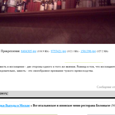
Прикрепления:
8404305.jpg
·
9755421.jpg
·
1561396.jpg
(118.9 Kb)
(112.1 Kb)
(127.2 Kb)
висть и восхищение - две стороны одного и того же явления. Разница в том, что восхищают
едовательно, зависть - это своеобразное признание чужого превосходства.
Сообщение от
дки Выгоды в Москве
»
Все итальянское и японское меню ресторана Болоньезе
(5