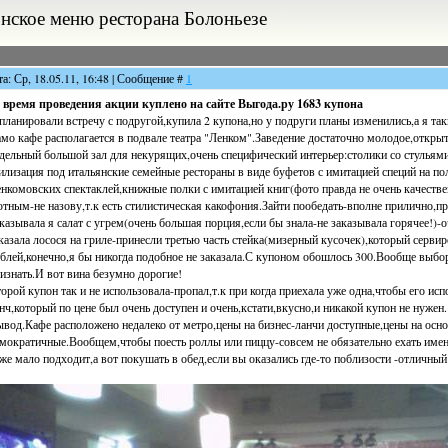
онское меню ресторана Болоньезе
та: Ср, 18.05.11, 16:48 | Сообщение #
1
 время проведения акции куплено на сайте Выгода.ру 1683 купона
планировали встречу с подругой,купила 2 купона,но у подруги планы изменились,а я та
мо кафе располагается в подвале театра "Ленком".Заведение достаточно молодое,открыто
дельный большой зал для некурящих,очень специфический интерьер:столики со стульями
илизация под итальянские семейные рестораны в виде буфетов с имитацией специй на по
нкомовских спектаклей,книжные полки с имитацией книг(фото правда не очень качестве
тным-не назову,т.к есть стилистическая какофония.Зайти пообедать-вполне прилично,пр
казывала я салат с угрем(очень большая порция,если бы знала-не заказывала горячее!)-
казала лосося на гриле-принесли третью часть стейка(мизерный кусочек),который сервир
блей,конечно,я бы никогда подобное не заказала.С купоном обошлось 300.Вообще выбо
изнать.И вот вина безумно дорогие!
орой купон так и не использовала-пропал,т.к при когда приехала уже одна,чтобы его ис
нч,который по цене был очень доступен и очень,кстати,вкусно,и никакой купон не нужен.
вод.Кафе расположено недалеко от метро,цены на бизнес-ланчи доступные,цены на осно
мократичные.Вообщем,чтобы поесть роллы или пиццу-совсем не обязательно ехать имен
же мало подходит,а вот покушать в обед,если вы оказались где-то поблизости -отличный