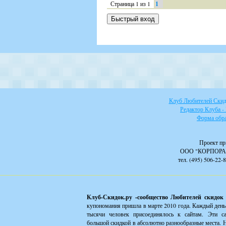
Страница
1
из
1
1
Клуб Любителей Скидо
Редактор Клуба -
Форма обра
Проект пр
ООО "КОРПОРА
тел. (495) 506-22-
Клуб-Скидок.ру -сообщество Любителей скидок
купономания пришла в марте 2010 года. Каждый день
тысячи человек присоединялось к сайтам. Эти с
большой скидкой в абсолютно разнообразные места. Н