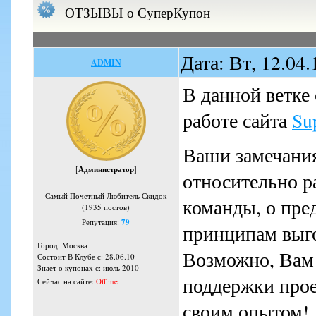
ОТЗЫВЫ о СуперКупон
Дата: Вт, 12.04
ADMIN
В данной ветк
работе сайта
Su
Ваши замечания
[
Администратор
]
относительно ра
Самый Почетный Любитель Скидок
команды, о пре
(1935 постов)
Репутация:
79
принципам выго
Город: Москва
Возможно, Вам 
Состоит В Клубе с: 28.06.10
Знает о купонах с: июль 2010
поддержки прое
Сейчас на сайте:
Offline
своим опытом!