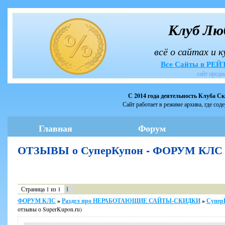
Клуб Лю
всё о сайтах и 
Все Сайты в РЕ
сайт предн
С 2014 года деятельность Клуба С
Сайт работает в режиме архива, где сод
Главная
Форум
ОТЗЫВЫ о СуперКупон - ФОРУМ КЛС
Страница
1
из
1
1
ФОРУМ КЛС
»
Раздел про НЕРАБОТАЮЩИЕ САЙТЫ-СКИДКИ
»
Супер
отзывы о SuperKupon.ru)