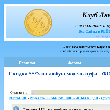
Клуб Лю
всё о сайтах и 
Все Сайты в РЕ
сайт предн
С 2014 года деятельность Клуба С
Сайт работает в режиме архива, где сод
Главная
Форум
Скидка 55% на любую модель пуфа - 
Страница
1
из
1
1
ФОРУМ КЛС
»
Раздел про НЕРАБОТАЮЩИЕ САЙТЫ-СКИДКИ
»
Супер
Скидка 55% на любую модель пуфа