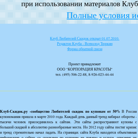
при использовании материалов Клуба
Полные условия и
Клуб Любителей Скидок открыт 01.07.2010.
Редактор Клуба - Всеволод Тюркин
Форма обратной связи
Проект принадлежит
ООО "КОРПОРАЦИЯ КРАСОТЫ"
тел. (495) 506-22-88, 8-926-023-44-44
Клуб-Скидок.ру -сообщество Любителей скидок по купонам от 50%
В России
купономания пришла в марте 2010 года. Каждый день данный тренд набирал обороты -
тысячи человек присоединялось к сайтам. Эти сайты распространяют купоны с
большой скидкой в абсолютно разнообразные места. Но 2012 году сайты постиг кризис
и тренд стремительно начал падать. На страницах сайта Клуба находится объективная
информация о сайтах со скидками по купонам на товары и услуги, описания их