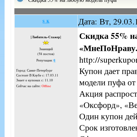
Дата: Вт, 29.03
S_K
Скидка 55% на
[
Любитель-Стажер
]
«МнеПоНраву.
Знающий
(58 постов)
http://superkupo
Репутация:
0
Купон дает пра
Город: Санкт-Петербург
Состоит В Клубе с: 17.03.11
модели пуфа о
Знает о купонах с: 11.10
Сейчас на сайте:
Offline
Акция распрост
«Оксфорд», «В
Один купон дей
Срок изготовлен