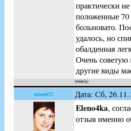
практически не
положенные 70 
больновато. По
удалось, но спи
обалденная легк
Очень советую 
другие виды м
Дата: Сб, 26.11
katenok8777
Eleno4ka
, согл
отзыв именно о