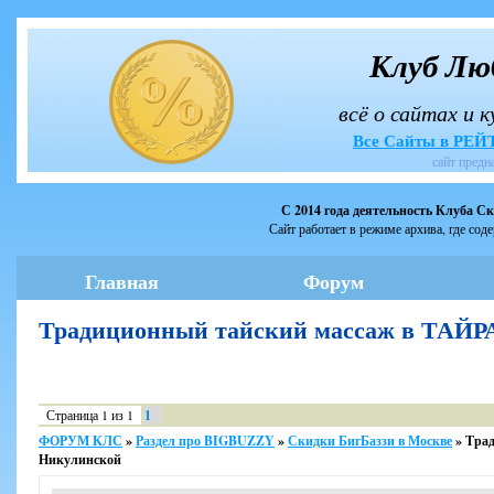
Клуб Лю
всё о сайтах и 
Все Сайты в РЕ
сайт предн
С 2014 года деятельность Клуба С
Сайт работает в режиме архива, где сод
Главная
Форум
Традиционный тайский массаж в ТАЙ
Страница
1
из
1
1
ФОРУМ КЛС
»
Раздел про BIGBUZZY
»
Скидки БигБаззи в Москве
»
Трад
Никулинской