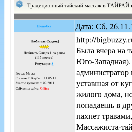
Традиционный тайский массаж в ТАЙРАЙ 
Дата: Сб, 26.11
Eleno4ka
http://bigbuzzy.r
[
Любитель Скидок
]
Была вчера на 
Любитель Скидок 1-го ранга
(115 постов)
Юго-Западная). 
Репутация:
8
администратор 
Город: Москв
Состоит В Клубе с: 11.05.11
уставшая от ку
Знает о купонах с: 02.2011
Сейчас на сайте:
Offline
жилого дома, н
попадаешь в др
пахнет травами,
Массажиста-тай