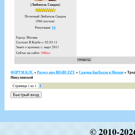
[
Любитель Скидок
]
Почетный Любитель Скидок
(966 постов)
Репутация:
54
Город: Москва
Состоит В Клубе с: 02.03.11
Знает о купонах с: март 2011
Сейчас на сайте:
Offline
ФОРУМ КЛС
»
Раздел про BIGBUZZY
»
Скидки БигБаззи в Москве
»
Трад
Никулинской
Страница
1
из
1
1
© 2010-202