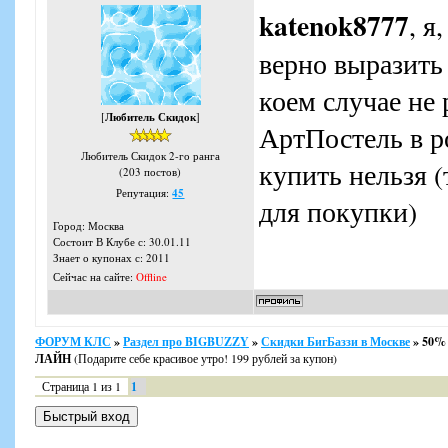
katenok8777
, я
верно выразить
коем случае не 
[
Любитель Скидок
]
АртПостель в р
Любитель Скидок 2-го ранга
купить нельзя 
(203 постов)
Репутация:
45
для покупки)
Город: Москва
Состоит В Клубе с: 30.01.11
Знает о купонах с: 2011
Сейчас на сайте:
Offline
ФОРУМ КЛС
»
Раздел про BIGBUZZY
»
Скидки БигБаззи в Москве
»
50% 
ЛАЙН
(Подарите себе красивое утро! 199 рублей за купон)
Страница
1
из
1
1