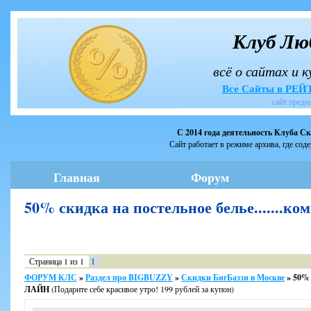
Клуб Лю
всё о сайтах и 
Все Сайты в РЕ
сайт предн
С 2014 года деятельность Клуба С
Сайт работает в режиме архива, где сод
Главная
Форум
50% скидка на постельное белье.....
Страница
1
из
1
1
ФОРУМ КЛС
»
Раздел про BIGBUZZY
»
Скидки БигБаззи в Москве
»
50% 
ЛАЙН
(Подарите себе красивое утро! 199 рублей за купон)