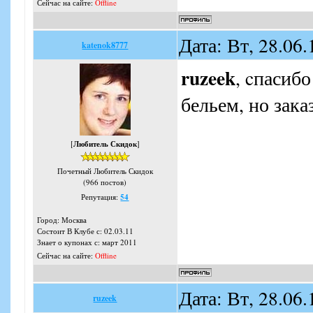
Сейчас на сайте:
Offline
Дата: Вт, 28.06
katenok8777
ruzeek
, cпасиб
бельем, но зака
[
Любитель Скидок
]
Почетный Любитель Скидок
(966 постов)
Репутация:
54
Город: Москва
Состоит В Клубе с: 02.03.11
Знает о купонах с: март 2011
Сейчас на сайте:
Offline
Дата: Вт, 28.06
ruzeek