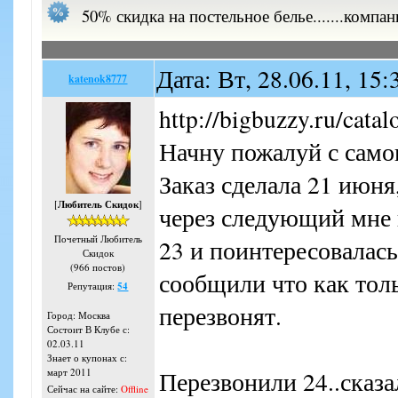
50% скидка на постельное белье.......ко
Дата: Вт, 28.06.11, 15
katenok8777
http://bigbuzzy.ru/catal
Начну пожалуй с самог
Заказ сделала 21 июня
[
Любитель Скидок
]
через следующий мне 
Почетный Любитель
23 и поинтересовалась
Скидок
(966 постов)
сообщили что как толь
Репутация:
54
перезвонят.
Город: Москва
Состоит В Клубе с:
02.03.11
Знает о купонах с:
Перезвонили 24..сказа
март 2011
Сейчас на сайте:
Offline