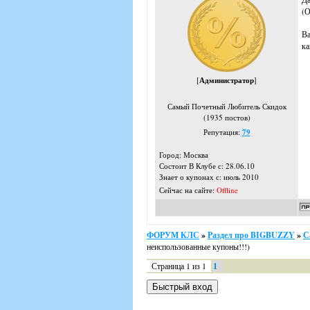
(О
Ва
ка
[
Администратор
]
Самый Почетный Любитель Скидок
(1935 постов)
Репутация:
79
Город: Москва
Состоит В Клубе с: 28.06.10
Знает о купонах с: июль 2010
Сейчас на сайте:
Offline
ФОРУМ КЛС
»
Раздел про BIGBUZZY
»
С
неиспользованные купоны!!!)
Страница
1
из
1
1