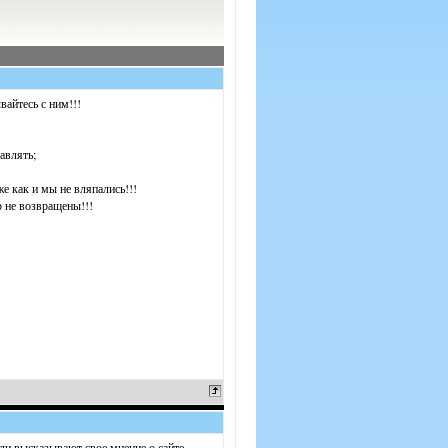
вайтесь с ним!!!
авлять;
е как и мы не вляпались!!!
р не возвращены!!!
ели высказывают свое мнение о сайте