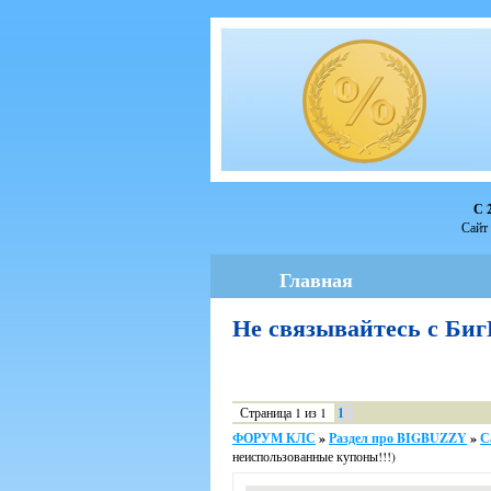
С 
Сайт 
Главная
Не связывайтесь с Би
Страница
1
из
1
1
ФОРУМ КЛС
»
Раздел про BIGBUZZY
»
С
неиспользованные купоны!!!)