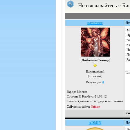
Не связывайтесь с Биг
наталиия
Да
Хо
Пр
па
в 
Не
Лю
За
[
Любитель-Стажер
]
Начинающий
Li
(1 постов)
Репутация:
0
Город: Москва
Состоит В Клубе с: 21.07.12
Знает о купонах с: затрудняюь ответить
Сейчас на сайте:
Offline
ADMIN
Да
Да