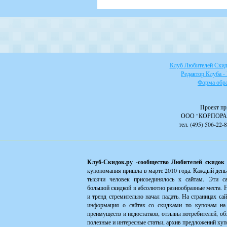
Клуб Любителей Скидо
Редактор Клуба -
Форма обра
Проект пр
ООО "КОРПОРА
тел. (495) 506-22-
Клуб-Скидок.ру -сообщество Любителей скидок
купономания пришла в марте 2010 года. Каждый день
тысячи человек присоединялось к сайтам. Эти с
большой скидкой в абсолютно разнообразные места. Н
и тренд стремительно начал падать. На страницах са
информация о сайтах со скидками по купонам на 
преимуществ и недостатков, отзывы потребителей, об
полезные и интересные статьи, архив предложений куп