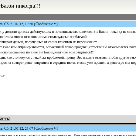
Баззи никогда!!!
та: Сб, 21.07.12, 19:50 | Сообщение #
1
чу донести до всех действующих и потенциальных клиентов БигБаззи - никогда не связы
очитала много отзывов и сама столкнулась с проблемой:
ртнерам деньги, полученные от своих клиентов не перечисляют...
связи с чем акции срываются, оплаченный товар продавец естественно отказывается пост
использованные по вине БигБаззи деньги не возвращаются!!!
ди, кто столкнулся с такой же проблемой, прошу Вас пишите отзывы, чтобы другие такж
прос на возврат денег направила в середине июня, месяц уже прошел, а деньги до сих по
ca&
та: Сб, 21.07.12, 23:07 | Сообщение #
2
нная тема в таком виде не может существовать. Есть уже открытые темы, где пользоват