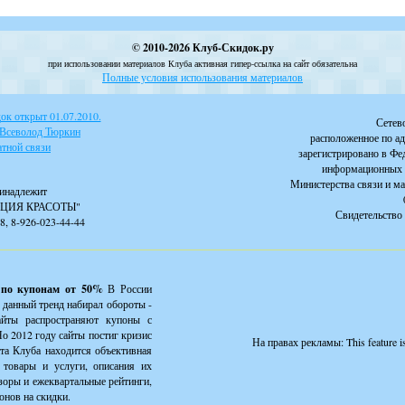
© 2010-2026 Клуб-Скидок.ру
при использовании материалов Клуба активная гипер-ссылка на сайт обязательна
Полные условия использования материалов
к открыт 01.07.2010.
Сетев
 Всеволод Тюркин
расположенное по ад
тной связи
зарегистрировано в Фе
информационных 
Министерства связи и м
инадлежит
ЦИЯ КРАСОТЫ"
Свидетельство 
88, 8-926-023-44-44
 по купонам от 50%
В России
 данный тренд набирал обороты -
айты распространяют купоны с
о 2012 году сайты постиг кризис
На правах рекламы:
This feature 
йта Клуба находится объективная
товары и услуги, описания их
зоры и ежеквартальные рейтинги,
онов на скидки.