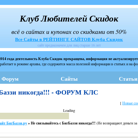
Клуб Любителей Скидок
всё о сайтах и купонах со скидками от 50%
Все Сайты в РЕЙТИНГЕ САЙТОВ Клуба Скидок
сайт предназначен для лиц старше 16 лет
2014 года деятельность Клуба Скидок прекращена, информация не актуализирует
работает в режиме архива, где содержится масса полезной информации в статьях и на ф
Форум
Сайты
Статьи
гБаззи никогда!!! - ФОРУМ КЛС
[
Новые со
Loading
айт БигБаззи.ру
»
Не связывайтесь с БигБаззи никогда!!!
(Не возвращают деньги за