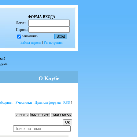
ФОРМА ВХОДА
Логин:
Пароль:
запомнить
Забыл пароль
|
Регистрация
ся!
оруме.
О Клубе
общения
·
Участники
·
Правила форума
·
RSS
]