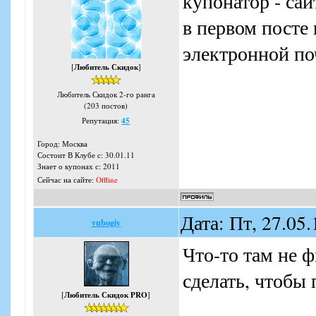
купонатор - сайт
в первом посте
электронной п
[
Любитель Скидок
]
Любитель Скидок 2-го ранга
(203 постов)
Репутация:
45
Город: Москва
Состоит В Клубе с: 30.01.11
Знает о купонах с: 2011
Сейчас на сайте:
Offline
Дата: Пт, 27.05
vubogiy
Что-то там не ф
сделать, чтобы
[
Любитель Скидок PRO
]