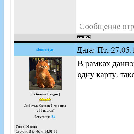
Сообщение отр
Дата: Пт, 27.05
sbormotyn
В рамках данно
одну карту. так
[
Любитель Скидок
]
Любитель Скидок 2-го ранга
(211 постов)
Репутация:
23
Город: Москва
Состоит В Клубе с: 14.01.11