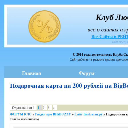
Клуб Лю
всё о сайтах и 
Все Сайты в РЕ
сайт предн
С 2014 года деятельность Клуба С
Сайт работает в режиме архива, где сод
Главная
Форум
Подарочная карта на 200 рублей на BigB
Страница
1
из
3
1
2
3
»
ФОРУМ КЛС
»
Раздел про BIGBUZZY
»
Сайт БигБаззи.ру
»
Подарочная ка
халява закончилась)