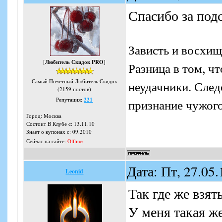
Спасибо за под
Зависть и восхищ
[
Любитель Скидок PRO
]
Разница в том, ч
Самый Почетный Любитель Скидок
неудачники. Следо
(2159 постов)
Репутация:
221
признание чужого
Город: Москва
Состоит В Клубе с: 13.11.10
Знает о купонах с: 09.2010
Сейчас на сайте:
Offline
Дата: Пт, 27.05
Leonid
Так где же взят
У меня такая ж