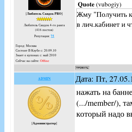
Quote
(
vubogiy
)
Жму "Получить ка
[
Любитель Скидок PRO
]
в лич.кабинет и 
Любитель Скидок 4-го ранга
(416 постов)
Репутация:
75
Город: Москва
Состоит В Клубе с: 20.09.10
Знает о купонах с: май 2010
Сейчас на сайте:
Offline
Дата: Пт, 27.05
ADMIN
нажать на банн
(.../member/), 
который надо вве
[
Администратор
]