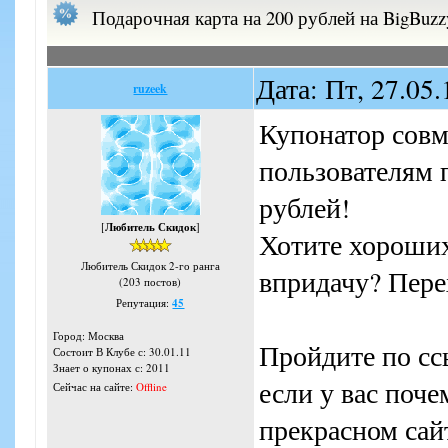
Подарочная карта на 200 рублей на BigBuzzy
Дата: Пт, 27.05
ruzeek
Купонатор совм
пользователям 
рублей!
[
Любитель Скидок
]
Хотите хороших
Любитель Скидок 2-го ранга
впридачу? Пере
(203 постов)
Репутация:
45
Город: Москва
Пройдите по сс
Состоит В Клубе с: 30.01.11
Знает о купонах с: 2011
если у вас поче
Сейчас на сайте:
Offline
прекрасном сайт