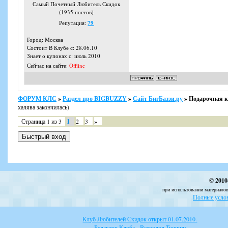
Самый Почетный Любитель Скидок
(1935 постов)
Репутация:
79
Город: Москва
Состоит В Клубе с: 28.06.10
Знает о купонах с: июль 2010
Сейчас на сайте:
Offline
ФОРУМ КЛС
»
Раздел про BIGBUZZY
»
Сайт БигБаззи.ру
»
Подарочная ка
халява закончилась)
Страница
1
из
3
1
2
3
»
© 2010
при использовании материалов
Полные услов
Клуб Любителей Скидок открыт 01.07.2010.
Редактор Клуба - Всеволод Тюркин