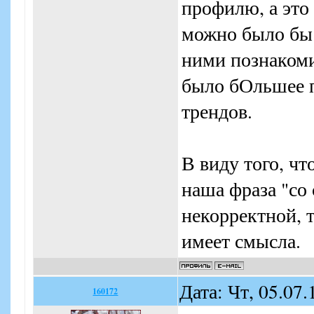
профилю, а это
можно было бы 
ними познакоми
было бОльшее 
трендов.
В виду того, чт
наша фраза "со
некорректной, 
имеет смысла.
Дата: Чт, 05.07
160172