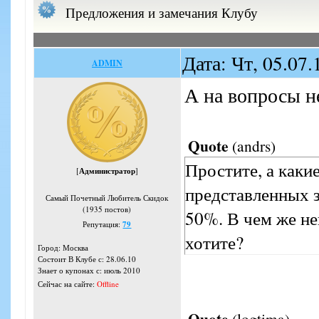
Предложения и замечания Клубу
Дата: Чт, 05.07
ADMIN
А на вопросы не
Quote
(
andrs
)
Простите, а каки
[
Администратор
]
представленных з
Самый Почетный Любитель Скидок
(1935 постов)
50%. В чем же н
Репутация:
79
хотите?
Город: Москва
Состоит В Клубе с: 28.06.10
Знает о купонах с: июль 2010
Сейчас на сайте:
Offline
Quote
(
logtima
)