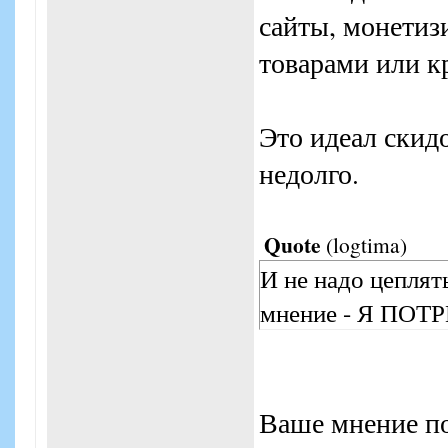
сайты, монетиз
товарами или к
Это идеал скид
недолго.
Quote
(
logtima
)
И не надо цеплят
мнение - Я ПОТ
Ваше мнение по