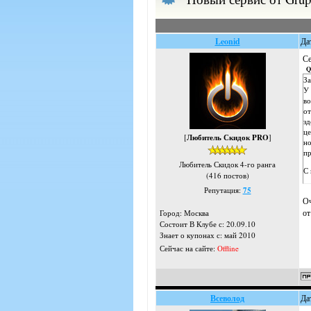
Leonid
Да
Се
Q
За
У 
во
от
зд
це
[
Любитель Скидок PRO
]
но
пр
Любитель Скидок 4-го ранга
С 
(416 постов)
Репутация:
75
Оч
от
Город: Москва
Состоит В Клубе с: 20.09.10
Знает о купонах с: май 2010
Сейчас на сайте:
Offline
Всеволод
Да