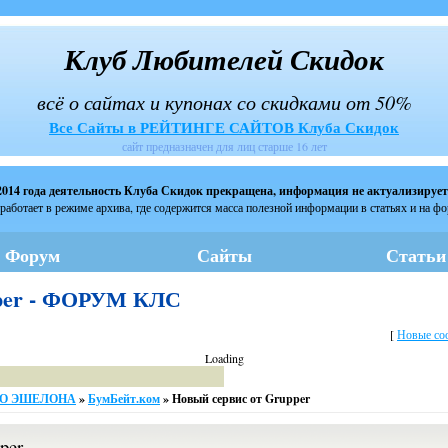
Клуб Любителей Скидок
всё о сайтах и купонах со скидками от 50%
Все Сайты в РЕЙТИНГЕ САЙТОВ Клуба Скидок
сайт предназначен для лиц старше 16 лет
2014 года деятельность Клуба Скидок прекращена, информация не актуализирует
работает в режиме архива, где содержится масса полезной информации в статьях и на ф
Форум
Сайты
Статьи
pper - ФОРУМ КЛС
[
Новые со
Loading
ОГО ЭШЕЛОНА
»
БумБейт.ком
»
Новый сервис от Grupper
per