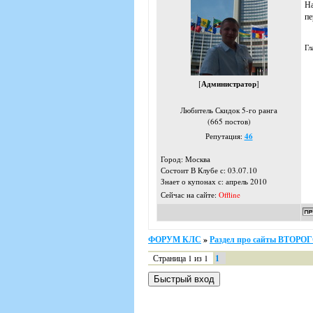
На
пе
Гл
[
Администратор
]
Любитель Скидок 5-го ранга
(665 постов)
Репутация:
46
Город: Москва
Состоит В Клубе с: 03.07.10
Знает о купонах с: апрель 2010
Сейчас на сайте:
Offline
ФОРУМ КЛС
»
Раздел про сайты ВТОР
Страница
1
из
1
1