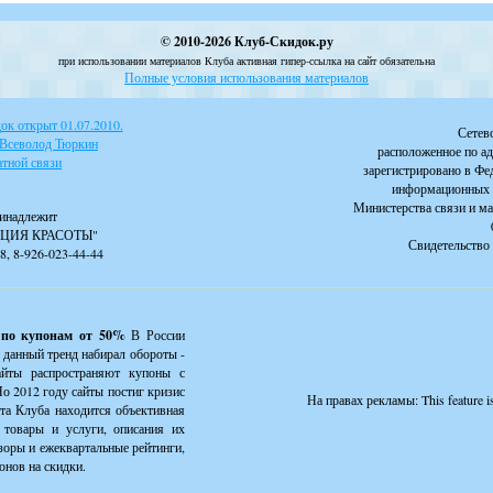
© 2010-2026 Клуб-Скидок.ру
при использовании материалов Клуба активная гипер-ссылка на сайт обязательна
Полные условия использования материалов
к открыт 01.07.2010.
Сетев
 Всеволод Тюркин
расположенное по ад
тной связи
зарегистрировано в Фе
информационных 
Министерства связи и м
инадлежит
ЦИЯ КРАСОТЫ"
Свидетельство 
88, 8-926-023-44-44
 по купонам от 50%
В России
 данный тренд набирал обороты -
айты распространяют купоны с
о 2012 году сайты постиг кризис
На правах рекламы:
This feature 
йта Клуба находится объективная
товары и услуги, описания их
зоры и ежеквартальные рейтинги,
онов на скидки.