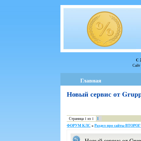
С 
Сайт 
Главная
Новый сервис от Gru
Страница
1
из
1
1
ФОРУМ КЛС
»
Раздел про сайты ВТОР
Новый сервис от Grup