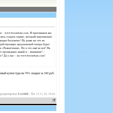
вис - www.boombate.com. И приглашаем вас
лись создать сервис, который максимально
кидки бесплатно! Ну разве же это не
 действующих предложений теперь будет
и «Развлечения». Но и это ещё не всё! На
 от прошедших акций и – внимание! –
но? Да у нас – на www.boombate.com!
анный купон туда на 70% скидки за 180 руб.
Leonid
тредактировал
-
Пн, 15.11.10, 19:44