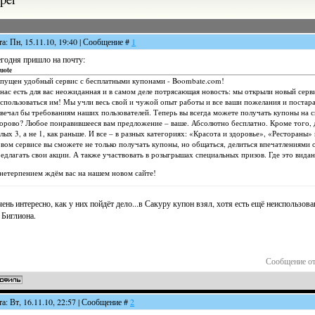
та: Пн, 15.11.10, 19:40 | Сообщение #
1
годня пришло на почту:
uote
пущен удобный сервис с бесплатными купонами - Boombate.com!
нас есть для вас неожиданная и в самом деле потрясающая новость: мы открыли новый сер
спользоваться им! Мы учли весь свой и чужой опыт работы и все ваши пожелания и постара
вечал бы требованиям наших пользователей. Теперь вы всегда можете получать купоны на с
орово? Любое понравившееся вам предложение – ваше. Абсолютно бесплатно. Кроме того,
лых 3, а не 1, как раньше. И все – в разных категориях: «Красота и здоровье», «Рестораны» 
вом сервисе вы сможете не только получать купоны, но общаться, делиться впечатлениями
едлагать свои акции. А также участвовать в розыгрышах специальных призов. Где это вида
нетерпением ждём вас на нашем новом сайте!
ень интересно, как у них пойдёт дело...в Сакуру купон взял, хотя есть ещё неиспользов
 Биглиона.
Сообщение о
та: Вт, 16.11.10, 22:57 | Сообщение #
2