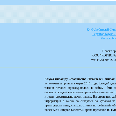
Клуб Любителей Скидо
Редактор Клуба -
Форма обра
Проект пр
ООО "КОРПОРА
тел. (495) 506-22-
Клуб-Скидок.ру -сообщество Любителей скидок
купономания пришла в марте 2010 года. Каждый день
тысячи человек присоединялось к сайтам. Эти с
большой скидкой в абсолютно разнообразные места. Н
и тренд стремительно начал падать. На страницах са
информация о сайтах со скидками по купонам на 
преимуществ и недостатков, отзывы потребителей, об
полезные и интересные статьи, архив предложений куп