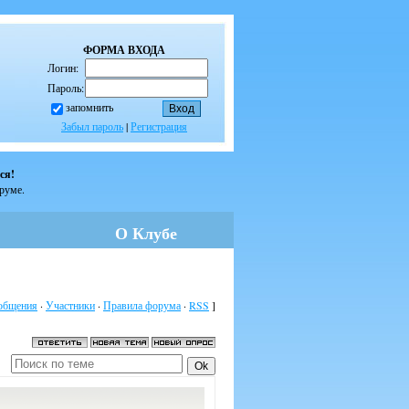
ФОРМА ВХОДА
Логин:
Пароль:
запомнить
Забыл пароль
|
Регистрация
ся!
оруме.
О Клубе
общения
·
Участники
·
Правила форума
·
RSS
]