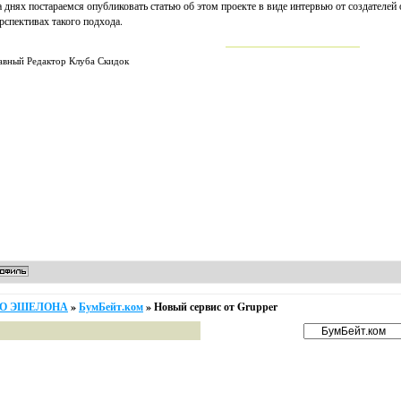
 днях постараемся опубликовать статью об этом проекте в виде интервью от создателей 
рспективах такого подхода.
авный Редактор Клуба Скидок
ОГО ЭШЕЛОНА
»
БумБейт.ком
»
Новый сервис от Grupper