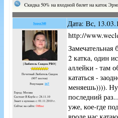
Cкидка 50% на входной билет на каток Эр
Дата: Вс, 13.03
Super340
http://www.wecl
Замечательная 
2 катка, один и
[
Любитель Скидок PRO
]
аллейки - там 
Почетный Любитель Скидок
кататься - заод
(807 постов)
Репутация:
167
меняешь)))). Ну
Город: Москва
последний раз..
Состоит В Клубе с: 28.11.10
Знает о купонах с: 01.11.2010 г.
уже, кое-где по
Сейчас на сайте:
Offline
вроде нас катаю