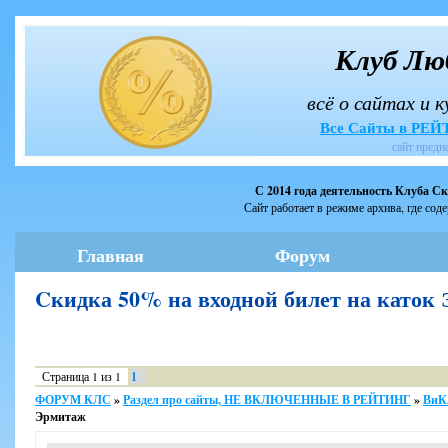
Клуб Лю
всё о сайтах и 
Все Сайты в РЕ
сайт предн
С 2014 года деятельность Клуба С
Сайт работает в режиме архива, где сод
Главная
Форум
Cкидка 50% на входной билет на като
Страница
1
из
1
1
ФОРУМ КЛС
»
Раздел про сайты, НЕ ВКЛЮЧЕННЫЕ В РЕЙТИНГ
»
ВиК
Эрмитаж