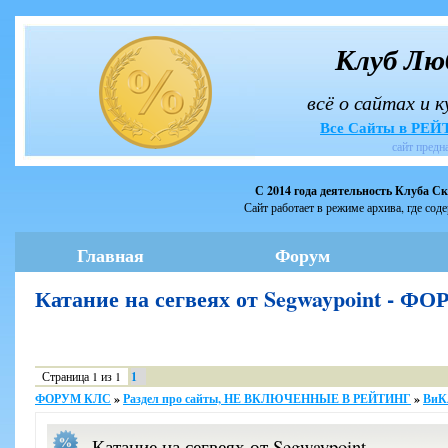
Клуб Лю
всё о сайтах и 
Все Сайты в РЕ
сайт предн
С 2014 года деятельность Клуба С
Сайт работает в режиме архива, где сод
Главная
Форум
Катание на сегвеях от Segwaypoint - 
Страница
1
из
1
1
ФОРУМ КЛС
»
Раздел про сайты, НЕ ВКЛЮЧЕННЫЕ В РЕЙТИНГ
»
ВиК
Катание на сегвеях от Segwaypoint