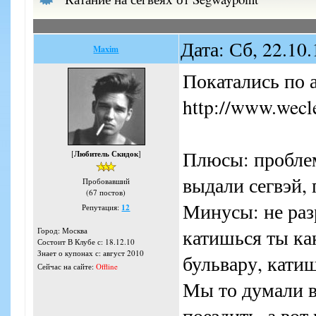
Дата: Сб, 22.10
Maxim
Покатались по а
http://www.wecl
Плюсы: проблем
[
Любитель Скидок
]
выдали сегвэй,
Пробовавший
(67 постов)
Минусы: не раз
Репутация:
12
катишься ты ка
Город: Москва
Состоит В Клубе с: 18.12.10
Знает о купонах с: август 2010
бульвару, кати
Сейчас на сайте:
Offline
Мы то думали в
поездить. а вот