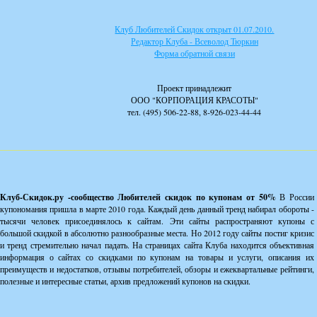
Клуб Любителей Скидок открыт 01.07.2010.
Редактор Клуба - Всеволод Тюркин
Форма обратной связи
Проект принадлежит
ООО "КОРПОРАЦИЯ КРАСОТЫ"
тел. (495) 506-22-88, 8-926-023-44-44
Клуб-Скидок.ру -сообщество Любителей скидок по купонам от 50%
В России
купономания пришла в марте 2010 года. Каждый день данный тренд набирал обороты -
тысячи человек присоединялось к сайтам. Эти сайты распространяют купоны с
большой скидкой в абсолютно разнообразные места. Но 2012 году сайты постиг кризис
и тренд стремительно начал падать. На страницах сайта Клуба находится объективная
информация о сайтах со скидками по купонам на товары и услуги, описания их
преимуществ и недостатков, отзывы потребителей, обзоры и ежеквартальные рейтинги,
полезные и интересные статьи, архив предложений купонов на скидки.