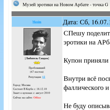
Музей эротики на Новом Арбате - точка G
Дата: Сб, 16.07
Maxim
СПешу поделить
эротики на АРб
Купон приняли 
[
Любитель Скидок
]
Пробовавший
(67 постов)
Внутри всё пос
Репутация:
12
фаллического и 
Город: Москва
Состоит В Клубе с: 18.12.10
Знает о купонах с: август 2010
Сейчас на сайте:
Offline
Не буду описыв