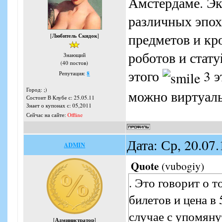
Амстердаме. Эк
различных эпох
предметов и кр
[
Любитель Скидок
]
роботов и стату
Знающий
(40 постов)
этого
3 э
Репутация:
8
Город: ;)
можно виртуаль
Состоит В Клубе с: 25.05.11
Знает о купонах с: 05,2011
Сейчас на сайте:
Offline
Дата: Ср, 20.07
ADMIN
Quote
(
vubogiy
)
. Это говорит о 
билетов и цена в 
случае с упомяну
[
Администратор
]