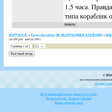
1,5 часа. Правд
типа кораблик о
ФОРУМ КЛС
»
Раздел про сайты, НЕ ВКЛЮЧЕННЫЕ В РЕЙТИНГ
»
ВиК
(за 200 руб . вместо 500!)
Страница
1
из
2
1
2
»
© 2010
при использовании материалов
Полные услов
Клуб Любителей Скидок открыт 01.07.2010.
Редактор Клуба - Всеволод Тюркин
Форма обратной связи