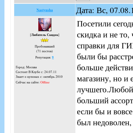
Дата: Вс, 07.08
Nastyusha
Посетили сегод
скидка и не то,
[
Любитель Скидок
]
справки для ГИ
Пробовавший
(71 постов)
были бы расстр
Репутация:
9
больше действи
Город: Москва
Состоит В Клубе с: 24.07.11
магазину, но и 
Знает о купонах с: октябрь 2010
Сейчас на сайте:
Offline
лучшего.Любой 
больший ассорт
если бы и вовсе
был недоволен,