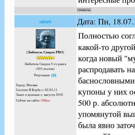
Дата: Пн, 18.07
vubogiy
Полностью согл
какой-то другой
[
Любитель Скидок PRO
]
когда новый "м
Любитель Скидок 5-го ранга
распродавать н
(503 постов)
Репутация:
100
баснословными 
Город: Москва
купоны у них о
Состоит В Клубе с: 02.03.11
Знает о купонах с: августа 2010
500 р. абсолютн
Сейчас на сайте:
Offline
упомянутой выш
была явно зато