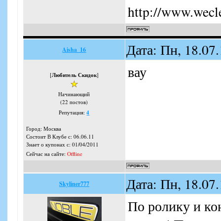
http://www.wecl
Дата: Пн, 18.07
Aisha_16
вау
[
Любитель Скидок
]
Начинающий
(22 постов)
Репутация:
4
Город: Москва
Состоит В Клубе с: 06.06.11
Знает о купонах с: 01/04/2011
Сейчас на сайте:
Offline
Дата: Пн, 18.07
Skyliner777
По ролику и ко