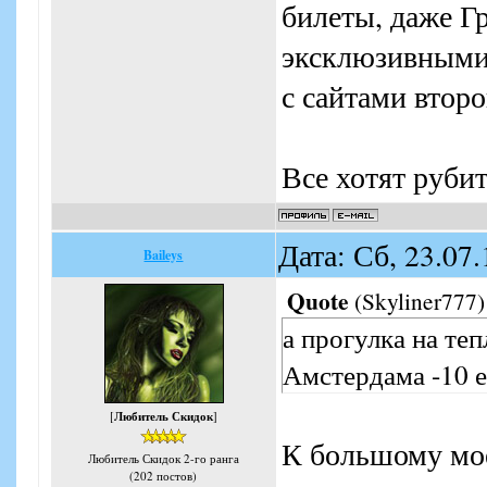
билеты, даже Г
эксклюзивными 
с сайтами второ
Все хотят рубит
Дата: Сб, 23.07
Baileys
Quote
(
Skyliner777
)
а прогулка на те
Амстердама -10 е
[
Любитель Скидок
]
К большому мое
Любитель Скидок 2-го ранга
(202 постов)