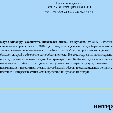
Проект принадлежит
ООО "КОРПОРАЦИЯ КРАСОТЫ"
тел. (495) 506-22-88, 8-926-023-44-44
Клуб-Скидок.ру -сообщество Любителей скидок по купонам от 50%
В России
купономания пришла в марте 2010 года. Каждый день данный тренд набирал обороты -
тысячи человек присоединялось к сайтам. Эти сайты распространяют купоны с
большой скидкой в абсолютно разнообразные места. Но 2012 году сайты постиг кризис
и тренд стремительно начал падать. На страницах сайта Клуба находится объективная
информация о сайтах со скидками по купонам на товары и услуги, описания их
преимуществ и недостатков, отзывы потребителей, обзоры и ежеквартальные рейтинги,
полезные и интересные статьи, архив предложений купонов на скидки.
интер