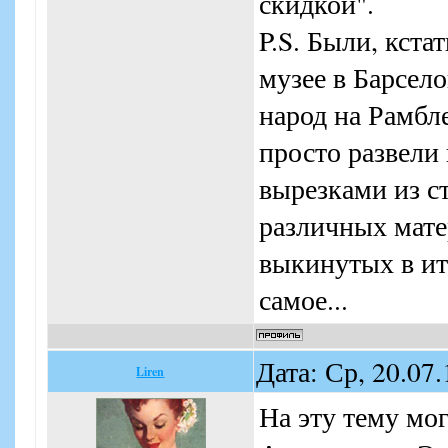
скидкой".
P.S. Были, кста
музее в Барсел
народ на Рамбл
просто развели 
вырезками из с
различных матер
выкинутых в ит
самое...
Дата: Ср, 20.07
Liren
На эту тему мог