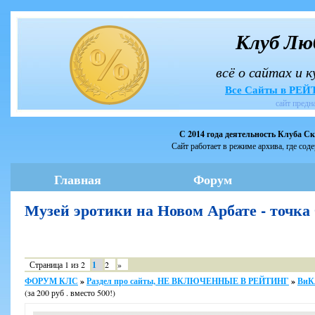
Клуб Лю
всё о сайтах и 
Все Сайты в РЕ
сайт предн
С 2014 года деятельность Клуба С
Сайт работает в режиме архива, где сод
Главная
Форум
Музей эротики на Новом Арбате - точ
Страница
1
из
2
1
2
»
ФОРУМ КЛС
»
Раздел про сайты, НЕ ВКЛЮЧЕННЫЕ В РЕЙТИНГ
»
ВиК
(за 200 руб . вместо 500!)