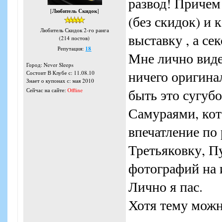
развод! Причем
[
Любитель Скидок
]
(без скидок) и 
Любитель Скидок 2-го ранга
выставку , а се
(214 постов)
Репутация:
18
Мне лично виде
Город: Never Sleeps
ничего оригина
Состоит В Клубе с: 11.08.10
Знает о купонах с: мая 2010
быть это сугубо
Сейчас на сайте:
Offline
Самураями, кот
впечатление по 
Третьяковку, П
фотографий на 
Лично я пас.
Хотя тему можн