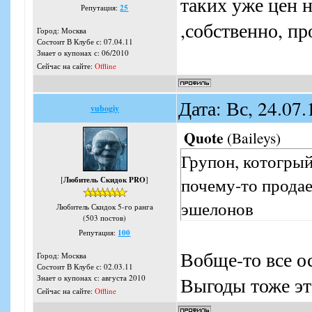
таких уже цен н
Репутация:
25
,собственно, п
Город: Москва
Состоит В Клубе с: 07.04.11
Знает о купонах с: 06/2010
Сейчас на сайте:
Offline
Дата: Вс, 24.07
vubogiy
Quote
(
Baileys
)
Групон, котогры
почему-то продае
[
Любитель Скидок PRO
]
эшелонов
Любитель Скидок 5-го ранга
(503 постов)
Репутация:
100
Вобще-то все о
Город: Москва
Состоит В Клубе с: 02.03.11
Выгоды тоже эт
Знает о купонах с: августа 2010
Сейчас на сайте:
Offline