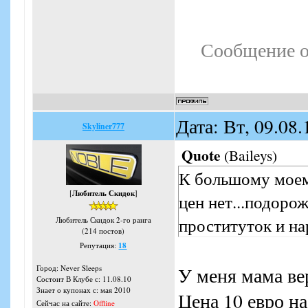
Сообщение о
Дата: Вт, 09.08
Skyliner777
Quote
(
Baileys
)
К большому моем
[
Любитель Скидок
]
цен нет...подоро
проституток и на
Любитель Скидок 2-го ранга
(214 постов)
Репутация:
18
У меня мама ве
Город: Never Sleeps
Состоит В Клубе с: 11.08.10
Знает о купонах с: мая 2010
Цена 10 евро н
Сейчас на сайте:
Offline