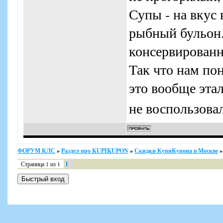
Супы - на вкус
рыбный бульон. 
консервированн
Так что нам по
это вообще эта
не воспользовал
ФОРУМ КЛС
»
Раздел про KUPIKUPON
»
Скидки КупиКупона в Москве
»
Страница
1
из
1
1