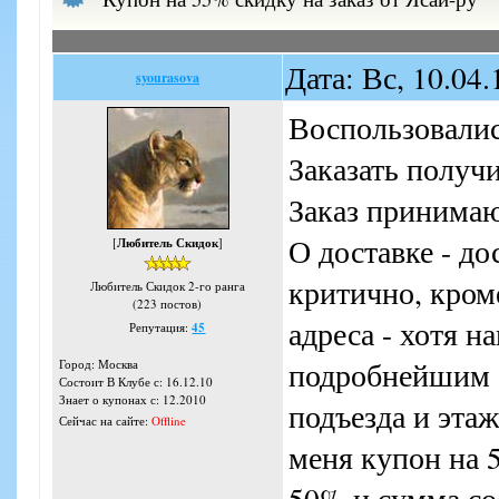
Дата: Вс, 10.04
syourasova
Воспользовалис
Заказать получи
Заказ принимаю
О доставке - до
[
Любитель Скидок
]
критично, кроме
Любитель Скидок 2-го ранга
(223 постов)
адреса - хотя н
Репутация:
45
подробнейшим о
Город: Москва
Состоит В Клубе с: 16.12.10
Знает о купонах с: 12.2010
подъезда и этаж
Сейчас на сайте:
Offline
меня купон на 5
50% и сумма со