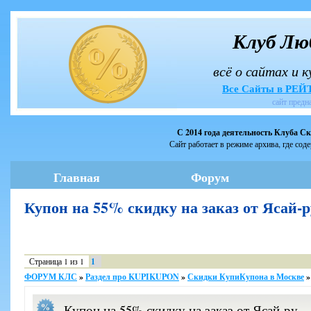
Клуб Лю
всё о сайтах и 
Все Сайты в РЕ
сайт предн
С 2014 года деятельность Клуба С
Сайт работает в режиме архива, где сод
Главная
Форум
Купон на 55% скидку на заказ от Ясай
Страница
1
из
1
1
ФОРУМ КЛС
»
Раздел про KUPIKUPON
»
Скидки КупиКупона в Москве
»
Купон на 55% скидку на заказ от Ясай-ру