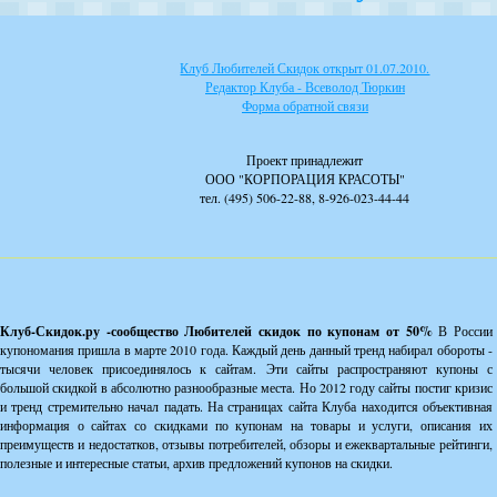
Клуб Любителей Скидок открыт 01.07.2010.
Редактор Клуба - Всеволод Тюркин
Форма обратной связи
Проект принадлежит
ООО "КОРПОРАЦИЯ КРАСОТЫ"
тел. (495) 506-22-88, 8-926-023-44-44
Клуб-Скидок.ру -сообщество Любителей скидок по купонам от 50%
В России
купономания пришла в марте 2010 года. Каждый день данный тренд набирал обороты -
тысячи человек присоединялось к сайтам. Эти сайты распространяют купоны с
большой скидкой в абсолютно разнообразные места. Но 2012 году сайты постиг кризис
и тренд стремительно начал падать. На страницах сайта Клуба находится объективная
информация о сайтах со скидками по купонам на товары и услуги, описания их
преимуществ и недостатков, отзывы потребителей, обзоры и ежеквартальные рейтинги,
полезные и интересные статьи, архив предложений купонов на скидки.