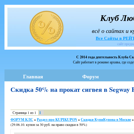
Клуб Лю
всё о сайтах и 
Все Сайты в РЕ
сайт предн
С 2014 года деятельность Клуба С
Сайт работает в режиме архива, где сод
Главная
Форум
Скидка 50% на прокат сигвея в Segwa
Страница
1
из
1
1
ФОРУМ КЛС
»
Раздел про KUPIKUPON
»
Скидки КупиКупона в Москве
»
(29.06.10. купон за 30 руб. на право скидки в 50%)