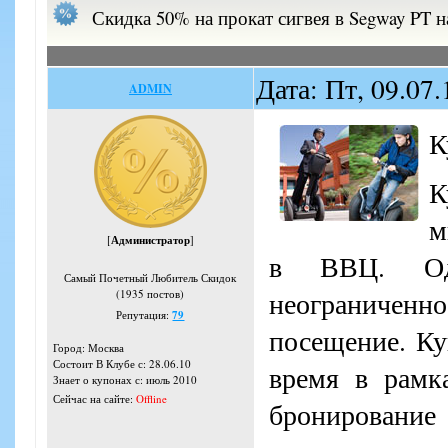
Скидка 50% на прокат сигвея в Segway PT 
Дата: Пт, 09.07
ADMIN
К
К
м
[
Администратор
]
в ВВЦ. Оди
Самый Почетный Любитель Скидок
неограничен
(1935 постов)
Репутация:
79
посещение. Ку
Город: Москва
Состоит В Клубе с: 28.06.10
время в рамка
Знает о купонах с: июль 2010
Сейчас на сайте:
Offline
бронирование 