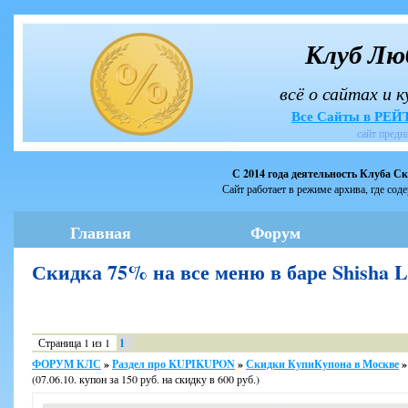
Клуб Лю
всё о сайтах и 
Все Сайты в РЕ
сайт предн
С 2014 года деятельность Клуба С
Сайт работает в режиме архива, где сод
Главная
Форум
Скидка 75% на все меню в баре Shisha
Страница
1
из
1
1
ФОРУМ КЛС
»
Раздел про KUPIKUPON
»
Скидки КупиКупона в Москве
»
(07.06.10. купон за 150 руб. на скидку в 600 руб.)