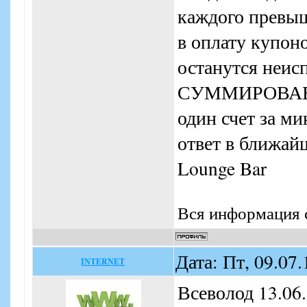
каждого превыш
в оплату купоно
останутся неис
СУММИРОВАНИ
один счет за м
ответ в ближай
Lounge Bar
Вся информация с
Дата: Пт, 09.07
INTERNET
Всеволод 13.06