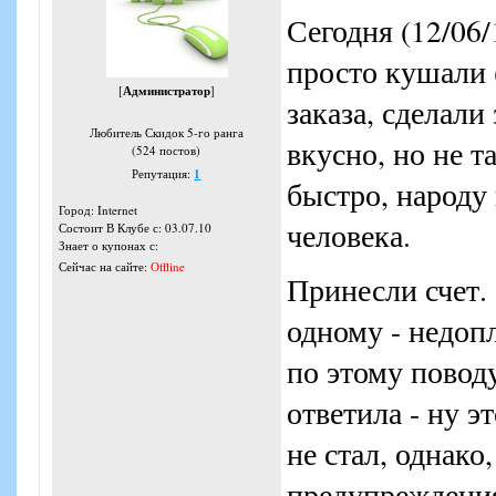
Сегодня (12/06/
просто кушали 
[
Администратор
]
заказа, сделали
Любитель Скидок 5-го ранга
вкусно, но не 
(524 постов)
Репутация:
1
быстро, народу 
Город: Internet
человека.
Состоит В Клубе с: 03.07.10
Знает о купонах с:
Сейчас на сайте:
Offline
Принесли счет. 
одному - недопл
по этому повод
ответила - ну э
не стал, однако
предупреждения