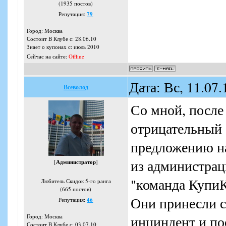
(1935 постов)
Репутация:
79
Город: Москва
Состоит В Клубе с: 28.06.10
Знает о купонах с: июль 2010
Сейчас на сайте:
Offline
Дата: Вс, 11.07
Всеволод
Со мной, после 
отрицательный 
предложению на
из администрац
[
Администратор
]
"команда КупиК
Любитель Скидок 5-го ранга
(665 постов)
Они принесли с
Репутация:
46
Город: Москва
инциндент и по
Состоит В Клубе с: 03.07.10