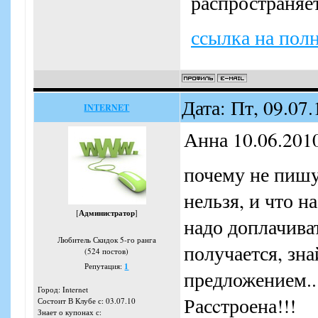
распространяет
ссылка на пол
Дата: Пт, 09.07
INTERNET
Анна 10.06.201
почему не пишу
нельзя, и что н
[
Администратор
]
надо доплачиват
Любитель Скидок 5-го ранга
получается, зн
(524 постов)
Репутация:
1
предложением...
Город: Internet
Расcтроена!!!
Состоит В Клубе с: 03.07.10
Знает о купонах с: