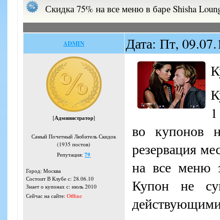
Скидка 75% на все меню в баре Shisha Loun
Дата: Пт, 09.07
ADMIN
К
К
1
[
Администратор
]
во купонов н
Самый Почетный Любитель Скидок
резервация ме
(1935 постов)
Репутация:
79
на все меню 
Город: Москва
Состоит В Клубе с: 28.06.10
Купон не су
Знает о купонах с: июль 2010
Сейчас на сайте:
Offline
действующим