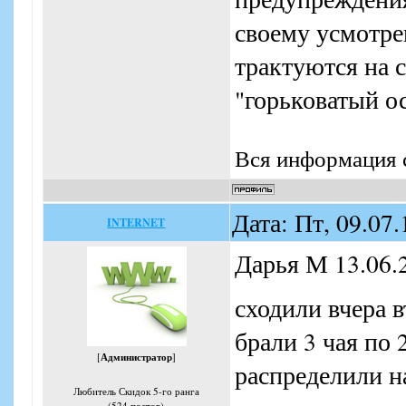
своему усмотрен
трактуются на с
"горьковатый о
Вся информация с
Дата: Пт, 09.07
INTERNET
Дарья М 13.06.
сходили вчера в
брали 3 чая по 2
[
Администратор
]
распределили на
Любитель Скидок 5-го ранга
(524 постов)