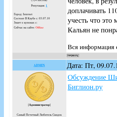
человек, в резу
Репутация:
1
доплачивать 110
Город: Internet
учесть что это 
Состоит В Клубе с: 03.07.10
Знает о купонах с:
Кальян не понр
Сейчас на сайте:
Offline
Вся информация с
Дата: Пт, 09.07
ADMIN
Обсуждение Ши
Биглион.ру
[
Администратор
]
Самый Почетный Любитель Скидок