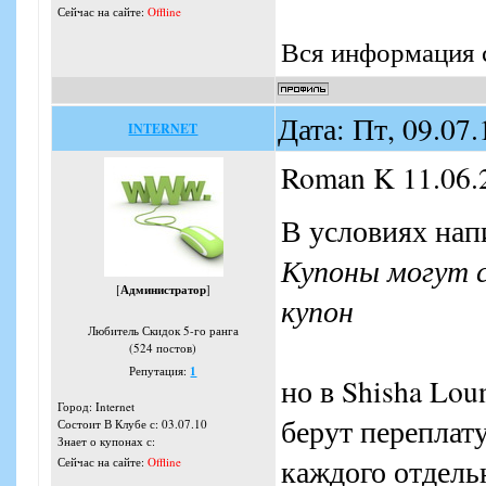
Сейчас на сайте:
Offline
Вся информация с
Дата: Пт, 09.07
INTERNET
Roman K 11.06.
В условиях нап
Купоны могут с
[
Администратор
]
купон
Любитель Скидок 5-го ранга
(524 постов)
Репутация:
1
но в Shisha Lou
Город: Internet
берут переплат
Состоит В Клубе с: 03.07.10
Знает о купонах с:
каждого отдельн
Сейчас на сайте:
Offline