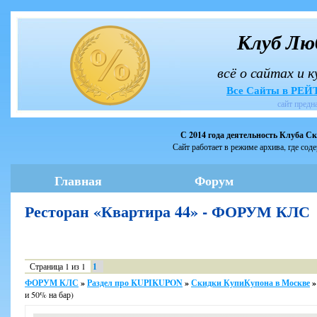
Клуб Лю
всё о сайтах и 
Все Сайты в РЕ
сайт предн
С 2014 года деятельность Клуба С
Сайт работает в режиме архива, где сод
Главная
Форум
Ресторан «Квартира 44» - ФОРУМ КЛС
Страница
1
из
1
1
ФОРУМ КЛС
»
Раздел про KUPIKUPON
»
Скидки КупиКупона в Москве
»
и 50% на бар)