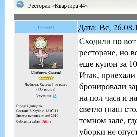
Ресторан «Квартира 44»
Дата: Вс, 26.08
Почему81
Сходили по вот
ресторане, но в
еще купон за 10
Итак, приехали
[
Любитель Скидок
]
бронировали за
Любитель Скидок 3-го ранга
(335 постов)
на пол часа и н
Репутация:
45
светло (наш сто
Город: Одинцово
Состоит В Клубе с: 18.07.11
Знает о купонах с: май 2010
темном зале, гд
Сейчас на сайте:
Offline
уборки не опус