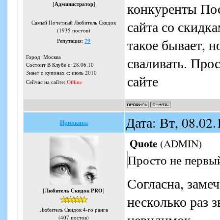
конкуренты Пос
[
Администратор
]
сайта со скидка
Самый Почетный Любитель Скидок
(1935 постов)
такое бывает, н
Репутация:
79
Город: Москва
сваливать. Прос
Состоит В Клубе с: 28.06.10
Знает о купонах с: июль 2010
сайте
Сейчас на сайте:
Offline
Дата: Вт, 08.02
Иринкина
Quote
(
ADMIN
)
Просто не первый
Согласна, замеч
[
Любитель Скидок PRO
]
несколько раз з
Любитель Скидок 4-го ранга
невидимок.
(407 постов)