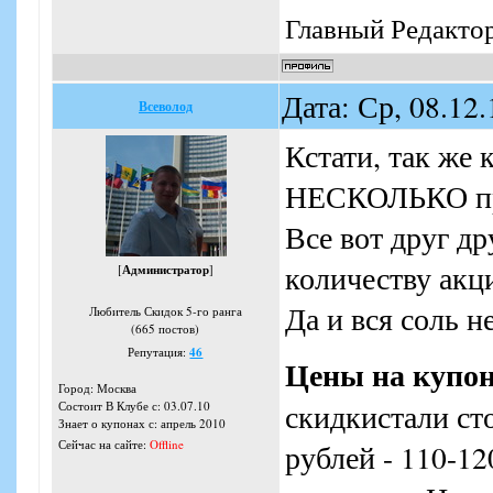
Главный Редакто
Дата: Ср, 08.12
Всеволод
Кстати, так же 
НЕСКОЛЬКО пре
Все вот друг др
количеству акци
[
Администратор
]
Да и вся соль н
Любитель Скидок 5-го ранга
(665 постов)
Репутация:
46
Цены на купо
Город: Москва
скидкистали ст
Состоит В Клубе с: 03.07.10
Знает о купонах с: апрель 2010
Сейчас на сайте:
Offline
рублей - 110-1