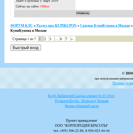
Знает о купонах с: март 2010
Сейчас на сайте:
Offline
ФОРУМ КЛС
»
Раздел про KUPIKUPON
»
Скидки КупиКупона в Москве
»
КупиКупона в Москве
Страница
1
из
7
1
2
3
…
6
7
»
© 2010
при использовании материалов
Полные услов
Клуб Любителей Скидок открыт 01.07.2010.
Редактор Клуба - Всеволод Тюркин
Форма обратной связи
Проект принадлежит
ООО "КОРПОРАЦИЯ КРАСОТЫ"
тел. (495) 506-22-88, 8-926-023-44-44