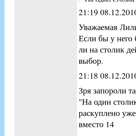
* Необходим пред
21:19 08.12.201
+7(495)708-25-5
Уважаемая Лили
* Скидка по куп
Если бы у него 
* Сумму, превыш
ли на столик де
доплатить
выбор.
* Правила польз
* Купон необходи
21:18 08.12.201
* Купон действуе
Зря запороли т
"На один столи
раскуплено уже
вместо 14