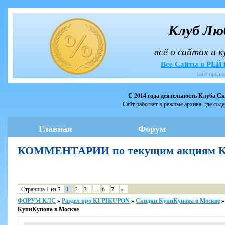
Клуб Лю
всё о сайтах и 
Все Сайты в РЕ
сайт предн
С 2014 года деятельность Клуба С
Сайт работает в режиме архива, где сод
Главная
Форум
КОММЕНТАРИИ по текущим акциям Ку
Страница
1
из
7
1
2
3
…
6
7
»
ФОРУМ КЛС
»
Раздел про KUPIKUPON
»
Скидки КупиКупона в Москве
»
КупиКупона в Москве