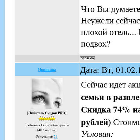
Что Вы думаете
Неужели сейчас
плохой отель...
подвох?
Дата: Вт, 01.02
Иринкина
Сейчас идет ак
семьи в развл
Скидка 74% на
[
Любитель Скидок PRO
]
рублей)
Стоимо
Любитель Скидок 4-го ранга
(407 постов)
Условия:
Репутация:
79