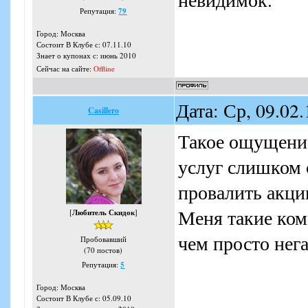
Репутация:
79
Город: Москва
Состоит В Клубе с: 07.11.10
Знает о купонах с: июнь 2010
Сейчас на сайте:
Offline
Дата: Ср, 09.02
Casillero
Такое ощущение
услуг слишком 
провалить акц
Меня такие ком
[
Любитель Скидок
]
чем просто нег
Пробовавший
(70 постов)
Репутация:
5
Город: Москва
Состоит В Клубе с: 05.09.10