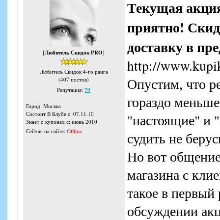
Текущая акция
приятно! Ски
доставку в пр
[
Любитель Скидок PRO
]
http://www.kupi
Любитель Скидок 4-го ранга
Опустим, что ре
(407 постов)
Репутация:
79
гораздо меньше
Город: Москва
Состоит В Клубе с: 07.11.10
"настоящие" и 
Знает о купонах с: июнь 2010
Сейчас на сайте:
Offline
судить не берусь
Но вот общени
магазина с кли
такое в первый
обсуждении акц