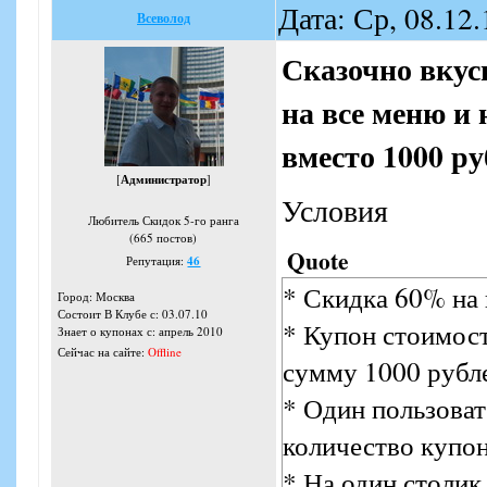
Дата: Ср, 08.12
Всеволод
Сказочно вкус
на все меню и 
вместо 1000 ру
[
Администратор
]
Условия
Любитель Скидок 5-го ранга
(665 постов)
Quote
Репутация:
46
* Скидка 60% на 
Город: Москва
Состоит В Клубе с: 03.07.10
* Купон стоимост
Знает о купонах с: апрель 2010
Сейчас на сайте:
Offline
сумму 1000 рубл
* Один пользоват
количество купо
* На один столик