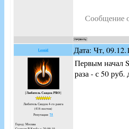
Сообщение 
Дата: Чт, 09.12
Leonid
Первым начал S
раза - с 50 руб. 
[
Любитель Скидок PRO
]
Любитель Скидок 4-го ранга
(416 постов)
Репутация:
75
Город: Москва
Состоит В Клубе с: 20.09.10