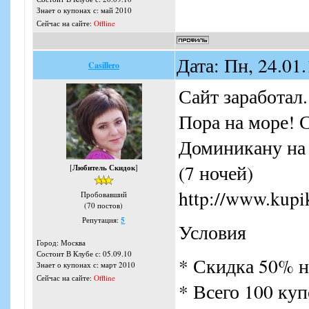
Знает о купонах с: май 2010
Сейчас на сайте:
Offline
Дата: Пн, 24.01
Casillero
Сайт заработал.
Пора на море! 
Доминикану на 
(7 ночей)
[
Любитель Скидок
]
http://www.kup
Пробовавший
(70 постов)
Репутация:
5
Условия
Город: Москва
Состоит В Клубе с: 05.09.10
* Скидка 50% н
Знает о купонах с: март 2010
Сейчас на сайте:
Offline
* Всего 100 ку