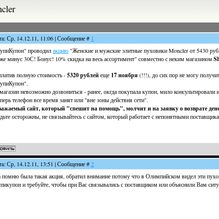
cler
та: Ср, 14.12.11, 11:06 | Сообщение #
1
упиКупон" проводил
акцию
"Женские и мужские элитные пуховики Moncler от 5430 руб
же минус 30С! Бонус! 10% скидка на весь ассортимент" совместно с неким магазином
S
латив полную стоимость -
5320 рублей
еще
17 ноября
(!!!), до сих пор не могу получит
упиКупон".
магазин невозможно дозвониться - ранее, окгда покупала купон, мило консультировали 
перь телефон все время занят или "вне зоны действия сети".
ажаемый сайт, который "спешит на помощь", молчит и на заявку о возврате дене
дьте осторожны, не связывайтесь с сайтом, который работает с непонятными поставщика
та: Ср, 14.12.11, 13:51 | Сообщение #
2
 помню была такая акция, обратил внимание потому что в Олимпийском видел эти пухов
пикупон и требуйте, чтобы при Вас связывались с поставщиком или объяснили Вам сит