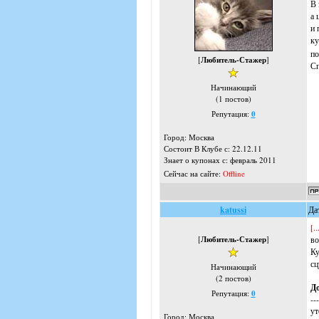
В 
а 
и 
ку
по
[
Любитель-Стажер
]
Сп
Начинающий
(1 постов)
Репутация:
0
Город: Москва
Состоит В Клубе с: 22.12.11
Знает о купонах с: февраль 2011
Сейчас на сайте:
Offline
katussi
Да
[.
[
Любитель-Стажер
]
во
Ку
сц
Начинающий
(2 постов)
Д
Репутация:
0
---
ут
Город: Москва