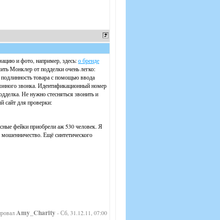
мацию и фото, например, здесь:
о бренде
ить Монклер от подделки очень легко:
ь подлинность товара с помощью ввода
ефонного звонка. Идентификационный номер
одделка. Не нужно стесняться звонить и
ый сайт для проверки:
асные фейки приобрели аж 530 человек. Я
ро мошенничество. Ещё синтетического
Amy_Charity
ировал
-
Сб, 31.12.11, 07:00