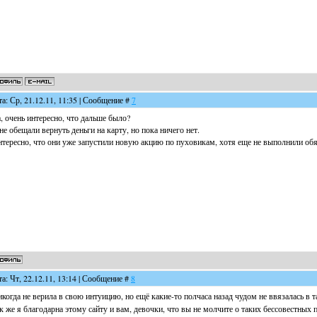
та: Ср, 21.12.11, 11:35 | Сообщение #
7
, очень интересно, что дальше было?
е обещали вернуть деньги на карту, но пока ничего нет.
тересно, что они уже запустили новую акцию по пуховикам, хотя еще не выполнили об
та: Чт, 22.12.11, 13:14 | Сообщение #
8
когда не верила в свою интуицию, но ещё какие-то полчаса назад чудом не ввязалась в
к же я благодарна этому сайту и вам, девочки, что вы не молчите о таких бессовестных