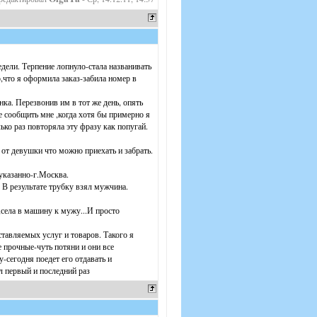
едели. Терпение лопнуло-стала названивать
о,что я оформила заказ-забила номер в
ка. Перезвонив им в тот же день, опять
е сообщить мне ,когда хотя бы примерно я
ько раз повторяла эту фразу как попугай.
 от девушки что можно приехать и забрать.
 указанно-г.Москва.
 В результате трубку взял мужчина.
,села в машину к мужу...И просто
оставляемых услуг и товаров. Такого я
 прочные-чуть потяни и они все
-сегодня поедет его отдавать и
л первый и последний раз