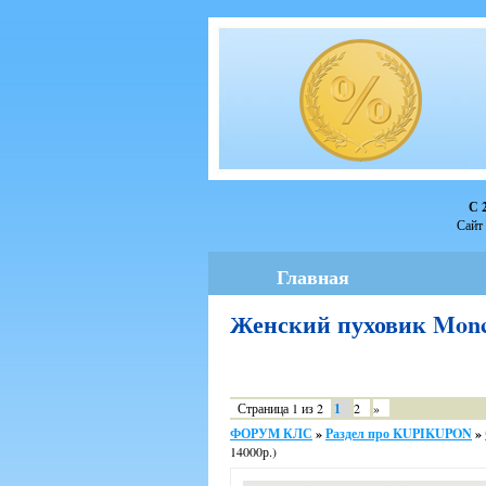
С 
Сайт 
Главная
Женский пуховик Mon
Страница
1
из
2
1
2
»
ФОРУМ КЛС
»
Раздел про KUPIKUPON
»
14000р.)