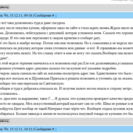
та: Чт, 15.12.11, 09:18 | Сообщение #
4
я всё таки дозвонилась туда,и даже съездила.
азу после покупки купона, оформила заказ на сайте и стала ждать звонка.Ждала около н
ма. Дозвонилась, побеседовала с девушкой, которая успокоила меня. Сказала что хорош
ереди. И что они мне перезвонят в скором времени и сообщат дату.
ё это было в ноябре месяце. Потом они мне позвонили. Но к сожалению,я не видела звон
ткнулась на девушку,которая снова уточнила мои данные -и всё. Я спрашиваю-вы может
огу получить пальто. На что слышу ответ-я вам не могу это сказать.Вообщем она нескол
дите"..
 этой неделе терпение кончилось и я позвонила ещё раз.Еле-еле дозвонившись,услышала
решила уточнить адрес-девушка сказала что на купоне всё указанно подробно.
чером зашла сначала на сайт их магазина-посмотреть адрес там. Единственное что было
ера вот поехала на м.Щукинская.Приехала и решила позвонить и уточнить где их искать.
общил что они переехали на Савёловскую.
общем и туда я добралась,отыскала их. И получив пальто молча пошла в сторону метро 
ссплакалась...
о ,простите за выражение, такое Г.....Я думала ,что купикупон проверяет качество пред
осто не ожидала. Мех-искусственный,который вылезает сам по себе. Швы не ровные и не
зойдутся.Цвет вообще не такой.Материал тоже чёрти что. Вообщем отдала пуховик мужу
збираться. Больше никогда в жизни не воспользуюсь покупкой товара по купонам.это бы
та: Чт, 15.12.11, 10:12 | Сообщение #
5