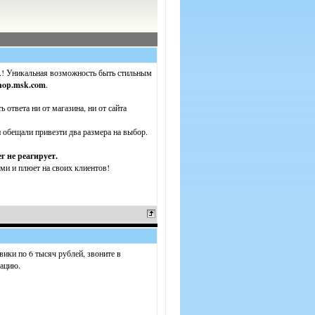
.! Уникальная возможность быть стильным
hop.msk.com
.
ь ответа ни от магазина, ни от сайта
и обещали привезти два размера на выбор.
г не реагирует.
ми и плюет на своих клиентов!
ики по 6 тысяч рублей, звоните в
уацию.