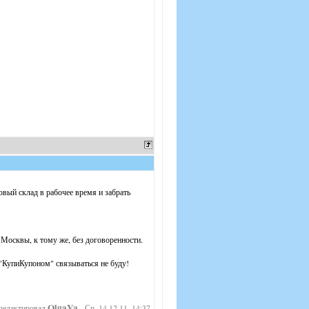
овый склад в рабочее время и забрать
ц Москвы, к тому же, без договоренности.
 "КупиКупоном" связываться не буду!
OlgaYa
редактировал
-
Ср, 14.12.11, 14:37