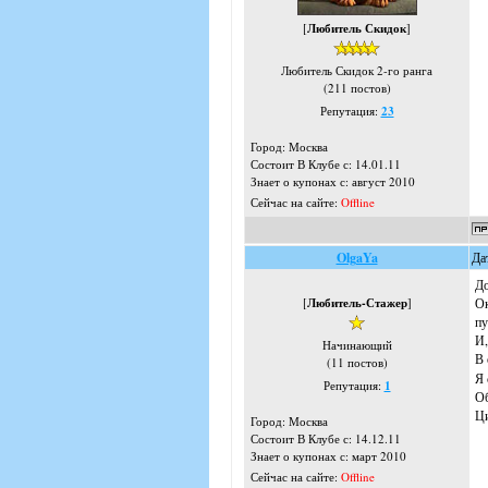
[
Любитель Скидок
]
Любитель Скидок 2-го ранга
(211 постов)
Репутация:
23
Город: Москва
Состоит В Клубе с: 14.01.11
Знает о купонах с: август 2010
Сейчас на сайте:
Offline
OlgaYa
Да
До
[
Любитель-Стажер
]
Ок
пу
И,
Начинающий
В 
(11 постов)
Я 
Репутация:
1
Об
Ци
Город: Москва
Состоит В Клубе с: 14.12.11
Знает о купонах с: март 2010
Сейчас на сайте:
Offline