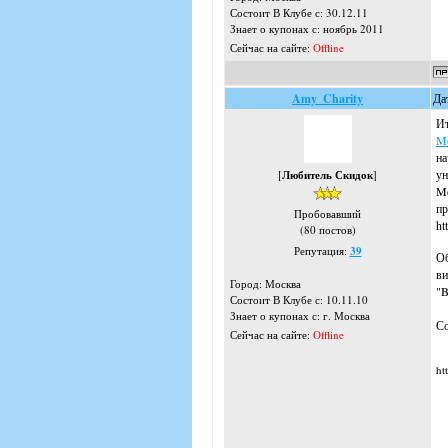
Состоит В Клубе с: 30.12.11
Знает о купонах с: ноябрь 2011
Сейчас на сайте:
Offline
Amy_Charity
Да
Ит
Mo
на
ун
[
Любитель Скидок
]
Mo
пр
Пробовавший
ht
(80 постов)
Репутация:
39
Об
ви
Город: Москва
"B
Состоит В Клубе с: 10.11.10
Знает о купонах с: г. Москва
Со
Сейчас на сайте:
Offline
ht