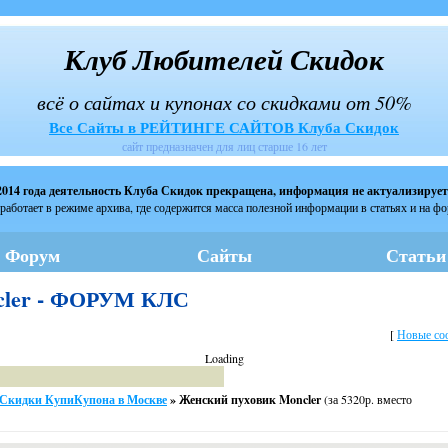
Клуб Любителей Скидок
всё о сайтах и купонах со скидками от 50%
Все Сайты в РЕЙТИНГЕ САЙТОВ Клуба Скидок
сайт предназначен для лиц старше 16 лет
2014 года деятельность Клуба Скидок прекращена, информация не актуализирует
работает в режиме архива, где содержится масса полезной информации в статьях и на ф
Форум
Сайты
Статьи
cler - ФОРУМ КЛС
[
Новые со
Loading
Скидки КупиКупона в Москве
»
Женский пуховик Moncler
(за 5320р. вместо