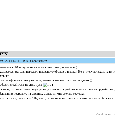
та: Ср, 14.12.11, 14:36 | Сообщение #
3
звонилась, 10 минут ожидания на линии - это уже мелочи. ))
азывается, магазин переехал, и новых телефонов у них нет. Но я "могу приехать на их н
ховик".
 да, телефон магазина у нас есть, но они сказали его никому не давать.))
общем, езжай туда, не знаю куда.
сказала, что меня такая ситуация не устраивает - в рабочее время ездить на другой коне
ещали им позвонить и выяснить, можно ли мне сделать доставку.
рк с конями, да и только! Надеюсь, несчастный пуховик я все-таки получу, но больше с
Сообщение от