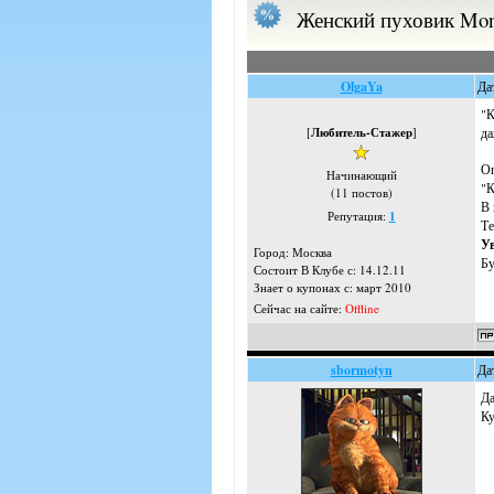
Женский пуховик Mon
OlgaYa
Да
"К
[
Любитель-Стажер
]
да
Оп
Начинающий
"К
(11 постов)
В 
Репутация:
1
Те
Ув
Город: Москва
Бу
Состоит В Клубе с: 14.12.11
Знает о купонах с: март 2010
Сейчас на сайте:
Offline
sbormotyn
Да
Да
Ку