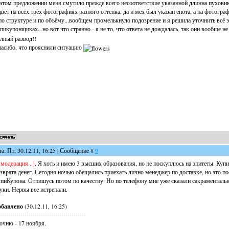
этом предложении меня смутило прежде всего несоответствие указанной длинна пуховика
цвет на всех трёх фотографиях разного оттенка, да и мех был указан енота, а на фотогра
по структуре и по объёму...вообщем промелькнуло подозрение и я решила уточнить всё 
пикупонщиках...но вот что странно - я не то, что ответа не дождалась, так они вообще 
лный развод!!
асибо, что прояснили ситуацию
та: Пт, 30.12.11, 16:25 | Сообщение #
9
..модерация...]
. Я хоть и имею 3 высших образования, но не поскуплюсь на эпитеты. Купи
зврата денег. Сегодня ночью обещались приехать лично менеджер по доставке, но это по
пиКупона. Отпишусь потом по качеству. Но по телефону мне уже сказали сакраментальну
уки. Нервы все истрепали.
обавлено
(30.12.11, 16:25)
------------------------------------------
очню - 17 ноября.