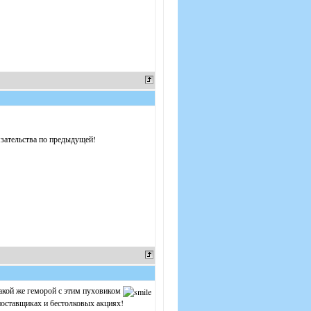
язательства по предыдущей!
 такой же геморой с этим пуховиком
 поставщиках и бестолковых акциях!