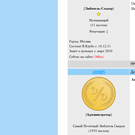
Ог
[
Любитель-Стажер
]
Не
Начинающий
(11 постов)
Репутация:
1
Город: Москва
Состоит В Клубе с: 14.12.11
Знает о купонах с: март 2010
Сейчас на сайте:
Offline
ADMIN
Да
A
[
Администратор
]
Самый Почетный Любитель Скидок
(1935 постов)