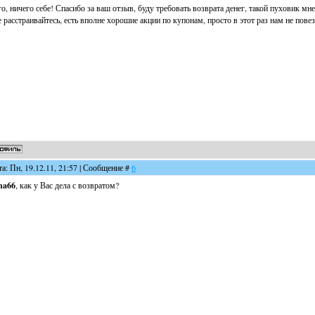
о, ничего себе! Спасибо за ваш отзыв, буду требовать возврата денег, такой пуховик мне
 расстраивайтесь, есть вполне хорошие акции по купонам, просто в этот раз нам не пове
та: Пн, 19.12.11, 21:57 | Сообщение #
6
na66
, как у Вас дела с возвратом?