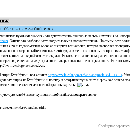
та: Сб, 31.12.11, 05:22 | Сообщение #
10
альянские пуховики Moncler - это действительно люксовые пальто и куртки. См. инфор
ncler
. Однако это наиболее часто подделываемая марка пуховиков. На самом деле отлич
чиная с 2008 года компания Moncler внедрила технологию, которая позволяет проверят
икального номера на сайте компании Certilogo, или же с помощью смс-запроса или тел
ncler вышит на каждой этикетке изделия. Кстати, если такого номера нет - однозначно п
оверять изделие на глазах у продавцов, заверяющих вас в его подлинности. Вот тот сам
tp://www.certilogo.com/check/en.
 акции КупиКупон - вот ссылка:
http://www.kupikupon.ru/deals/shopmsk_kid1_13131
. Уж
дела эту акцию на КупиКупоне, и по виду и ассортименту на сайте я сразу всё поняла п
osco Sport" не хватает для полной красоты картины!
чувствую Ana66 и всем купившим,
добивайтесь возврата денег
!
tp://irecommend.ru/users/liubashka
Сообщение отредакт