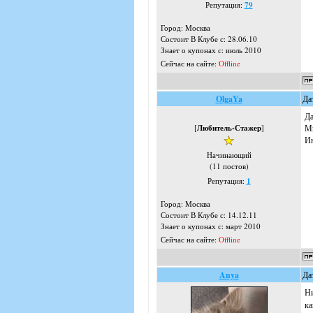
Репутация:
79
Город: Москва
Состоит В Клубе с: 28.06.10
Знает о купонах с: июль 2010
Сейчас на сайте:
Offline
OlgaYa
Да
Да
[
Любитель-Стажер
]
Мн
Ин
Начинающий
(11 постов)
Репутация:
1
Город: Москва
Состоит В Клубе с: 14.12.11
Знает о купонах с: март 2010
Сейчас на сайте:
Offline
Anya
Да
Ни
ка