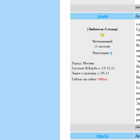
Ana66
Да
а 
[
Любитель-Стажер
]
Ср
са
оч
Начинающий
Вс
(1 постов)
на
Репутация:
0
см
"ж
Город: Москва
На
Состоит В Клубе с: 15.12.11
Я 
Знает о купонах с: 05.11
Ве
Сейчас на сайте:
Offline
Вч
Со
во
ра
Эт
пр
ра
ра
OlgaYa
Да