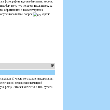
 и фотографии, где она была явно короче,
фиях был не то что по цвету неодинаков, да
это, обратившись в комментариях к
не опубликовали мой вопрос
короче
ла купон 17 числа до сих пор ни куртки, ни
сле гневной переписки с командой
ю фразу - что вы хотите за 5 тыс. рублей.