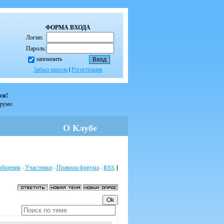
ФОРМА ВХОДА
Логин:
Пароль:
запомнить
Забыл пароль
|
Регистрация
ся!
оруме.
О Клубе
общения
·
Участники
·
Правила форума
·
RSS
]