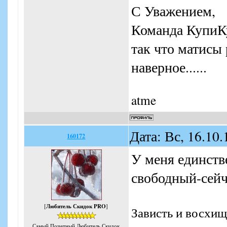
С Уважением,
Команда КупиК
так что матисы 
наверное......
atme
Дата: Вс, 16.10
160172
У меня единств
свободный-сей
[
Любитель Скидок PRO
]
Зависть и восхищ
Самый Почетный Любитель Скидок