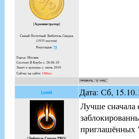
[
Администратор
]
Самый Почетный Любитель Скидок
(1935 постов)
Репутация:
79
Город: Москва
Состоит В Клубе с: 28.06.10
Знает о купонах с: июль 2010
Сейчас на сайте:
Offline
Дата: Сб, 15.10
Leonid
Лучше сначала с
заблокированны
приглашённых "
[
Любитель Скидок PRO
]