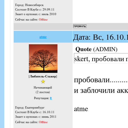
Город: Новосибирск
Состоит В Клубе с: 29.09.11
Знает о купонах с: июль 2010
Сейчас на сайте:
Offline
Дата: Вс, 16.10
atme
Quote
(
ADMIN
)
skert, пробовали
[
Любитель-Стажер
]
пробовали.......
и заблочили акка
Начинающий
(2 постов)
Репутация:
0
atme
Город: Екатеринбург
Состоит В Клубе с: 16.10.11
Знает о купонах с: июнь 2011
Сейчас на сайте:
Offline