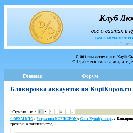
Клуб Лю
всё о сайтах и 
Все Сайты в РЕ
сайт предн
С 2014 года деятельность Клуба С
Сайт работает в режиме архива, где сод
Главная
Форум
Блокировка аккаунтов на KupiKupon.r
Страница
1
из
7
1
2
3
…
6
7
»
ФОРУМ КЛС
»
Раздел про KUPIKUPON
»
Сайт КупиКупон.ру
»
Блокиров
претензий о мошенничестве)