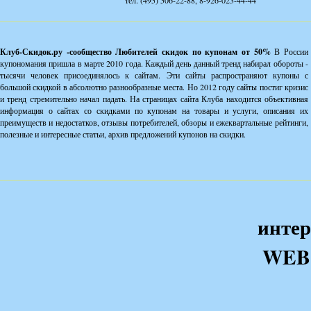
тел. (495) 506-22-88, 8-926-023-44-44
Клуб-Скидок.ру -сообщество Любителей скидок по купонам от 50%
В России
купономания пришла в марте 2010 года. Каждый день данный тренд набирал обороты -
тысячи человек присоединялось к сайтам. Эти сайты распространяют купоны с
большой скидкой в абсолютно разнообразные места. Но 2012 году сайты постиг кризис
и тренд стремительно начал падать. На страницах сайта Клуба находится объективная
информация о сайтах со скидками по купонам на товары и услуги, описания их
преимуществ и недостатков, отзывы потребителей, обзоры и ежеквартальные рейтинги,
полезные и интересные статьи, архив предложений купонов на скидки.
интер
WEB