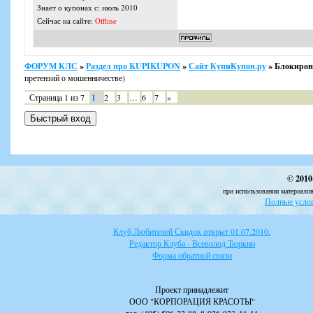
Знает о купонах с: июль 2010
Сейчас на сайте:
Offline
ФОРУМ КЛС
»
Раздел про KUPIKUPON
»
Сайт КупиКупон.ру
»
Блокиров
претензий о мошенничестве)
Страница
1
из
7
1
2
3
…
6
7
»
© 2010
при использовании материалов
Полные услов
Клуб Любителей Скидок открыт 01.07.2010.
Редактор Клуба - Всеволод Тюркин
Форма обратной связи
Проект принадлежит
ООО "КОРПОРАЦИЯ КРАСОТЫ"