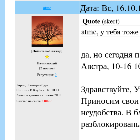
Дата: Вс, 16.10
atme
Quote
(
skert
)
atme, у тебя тож
[
Любитель-Стажер
]
да, но сегодня 
Австра, 10-16 1
Начинающий
(2 постов)
Репутация:
0
Город: Екатеринбург
Здравствуйте, 
Состоит В Клубе с: 16.10.11
Знает о купонах с: июнь 2011
Приносим свои 
Сейчас на сайте:
Offline
неудобства. В 
разблокированы