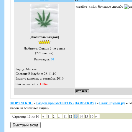
creative_vision большое спасибо
[
Любитель Скидок
]
Любитель Скидок 2-го ранга
(228 постов)
Репутация:
30
Город: Москва
Состоит В Клубе с: 28.11.10
Знает о купонах с: сентябрь 2010
Сейчас на сайте:
Offline
ФОРУМ КЛС
»
Раздел про GROUPON (DARBERRY)
»
Сайт Групон.ру
»
Бо
балов на бонусные акции)
Страница
13
из
16
«
1
2
…
11
12
13
14
15
16
»