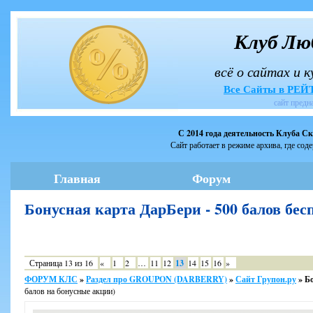
Клуб Лю
всё о сайтах и 
Все Сайты в РЕ
сайт предн
С 2014 года деятельность Клуба С
Сайт работает в режиме архива, где сод
Главная
Форум
Бонусная карта ДарБери - 500 балов бе
Страница
13
из
16
«
1
2
…
11
12
13
14
15
16
»
ФОРУМ КЛС
»
Раздел про GROUPON (DARBERRY)
»
Сайт Групон.ру
»
Бо
балов на бонусные акции)