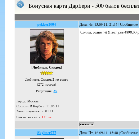
Бонусная карта ДарБери - 500 балов беспла
pekker2004
Дата: Чт, 15.09.11, 21:13 | Сообщение
Солим, солим ))) Я вот уже 4890,00 ру
[
Любитель Скидок
]
Любитель Скидок 2-го ранга
(272 постов)
Репутация:
35
Город: Москва
Состоит В Клубе с: 11.06.11
Знает о купонах с: 01.11
Сейчас на сайте:
Offline
Skyliner777
Дата: Пт, 16.09.11, 15:40 | Сообщение