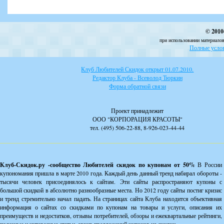
© 2010
при использовании материалов
Полные услов
Клуб Любителей Скидок открыт 01.07.2010.
Редактор Клуба - Всеволод Тюркин
Форма обратной связи
Проект принадлежит
ООО "КОРПОРАЦИЯ КРАСОТЫ"
тел. (495) 506-22-88, 8-926-023-44-44
Клуб-Скидок.ру -сообщество Любителей скидок по купонам от 50%
В России
купономания пришла в марте 2010 года. Каждый день данный тренд набирал обороты -
тысячи человек присоединялось к сайтам. Эти сайты распространяют купоны с
большой скидкой в абсолютно разнообразные места. Но 2012 году сайты постиг кризис
и тренд стремительно начал падать. На страницах сайта Клуба находится объективная
информация о сайтах со скидками по купонам на товары и услуги, описания их
преимуществ и недостатков, отзывы потребителей, обзоры и ежеквартальные рейтинги,