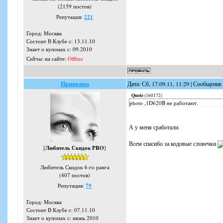
(2159 постов)
Репутация:
221
Город: Москва
Состоит В Клубе с: 13.11.10
Знает о купонах с: 09.2010
Сейчас на сайте:
Offline
Иринкина
Дата: Сб, 17.09.11, 11:29 | Сообщение
Quote
(
160172
)
photo ,1D620B не работают.
А у меня сработали.
Всем спасибо за кодовые словечки
[
Любитель Скидок PRO
]
Любитель Скидок 4-го ранга
(407 постов)
Репутация:
79
Город: Москва
Состоит В Клубе с: 07.11.10
Знает о купонах с: июнь 2010