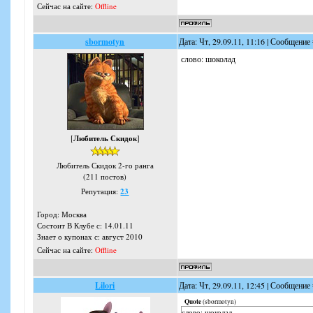
Сейчас на сайте:
Offline
sbormotyn
Дата: Чт, 29.09.11, 11:16 | Сообщение
слово: шоколад
[
Любитель Скидок
]
Любитель Скидок 2-го ранга
(211 постов)
Репутация:
23
Город: Москва
Состоит В Клубе с: 14.01.11
Знает о купонах с: август 2010
Сейчас на сайте:
Offline
Lilori
Дата: Чт, 29.09.11, 12:45 | Сообщение
Quote
(
sbormotyn
)
слово: шоколад