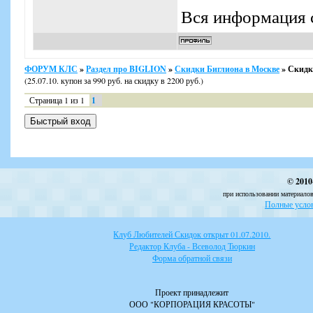
Вся информация с
ФОРУМ КЛС
»
Раздел про BIGLION
»
Скидки Биглиона в Москве
»
Скидк
(25.07.10. купон за 990 руб. на скидку в 2200 руб.)
Страница
1
из
1
1
© 2010
при использовании материалов
Полные услов
Клуб Любителей Скидок открыт 01.07.2010.
Редактор Клуба - Всеволод Тюркин
Форма обратной связи
Проект принадлежит
ООО "КОРПОРАЦИЯ КРАСОТЫ"