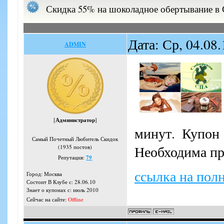
Скидка 55% на шоколадное обертывание 
Дата: Ср, 04.08
ADMIN
[
Администратор
]
минут. Купон 
Самый Почетный Любитель Скидок
Необходима пр
(1935 постов)
Репутация:
79
ссылка на пол
Город: Москва
Состоит В Клубе с: 28.06.10
Знает о купонах с: июль 2010
Сейчас на сайте:
Offline