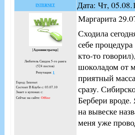
Дата: Чт, 05.08
INTERNET
Маргарита 29.07
Сходила сегодня
себе процедура 
[
Администратор
]
кто-то говорил)
Любитель Скидок 5-го ранга
шоколадом от м
(524 постов)
Репутация:
1
приятный масса
Город: Internet
сразу. Сибирск
Состоит В Клубе с: 03.07.10
Знает о купонах с:
Бербери вроде. 
Сейчас на сайте:
Offline
на вывеске назв
меня уже прово