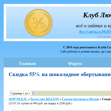
Клуб Лю
всё о сайтах и 
Все Сайты в РЕ
сайт предн
С 2014 года деятельность Клуба С
Сайт работает в режиме архива, где сод
Главная
Форум
Скидка 55% на шоколадное обертыван
Страница
1
из
1
1
ФОРУМ КЛС
»
Раздел про BIGLION
»
Скидки Биглиона в Москве
»
Скидк
(25.07.10. купон за 990 руб. на скидку в 2200 руб.)