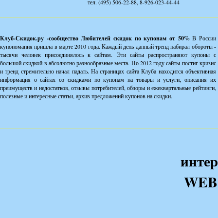
тел. (495) 506-22-88, 8-926-023-44-44
Клуб-Скидок.ру -сообщество Любителей скидок по купонам от 50%
В России
купономания пришла в марте 2010 года. Каждый день данный тренд набирал обороты -
тысячи человек присоединялось к сайтам. Эти сайты распространяют купоны с
большой скидкой в абсолютно разнообразные места. Но 2012 году сайты постиг кризис
и тренд стремительно начал падать. На страницах сайта Клуба находится объективная
информация о сайтах со скидками по купонам на товары и услуги, описания их
преимуществ и недостатков, отзывы потребителей, обзоры и ежеквартальные рейтинги,
полезные и интересные статьи, архив предложений купонов на скидки.
интер
WEB