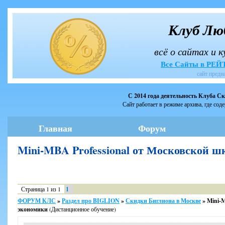
Клуб Лю
всё о сайтах и 
Все Сайты в РЕ
сайт предн
С 2014 года деятельность Клуба С
Сайт работает в режиме архива, где сод
Главная
Форум
Mini-MBA Professional от Московской
Страница
1
из
1
1
ФОРУМ КЛС
»
Раздел про BIGLION
»
Скидки Биглиона в Москве
»
Mini-
экономики
(Дистанционное обучение)