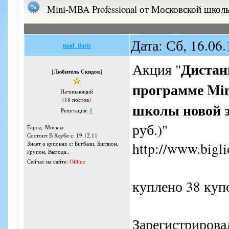
Mini-MBA Professional от Московской шко
Дата: Сб, 16.06
mad_daric
Дистан
Акция "
[
Любитель Скидок
]
программе Min
Начинающий
(18 постов)
школы новой 
Репутация:
1
руб.)"
Город: Москва
Состоит В Клубе с: 19.12.11
http://www.bigl
Знает о купонах с: Бигбази, Биглион,
Групон, Выгода..
Сейчас на сайте:
Offline
куплено 38 купо
Зарегистрировал