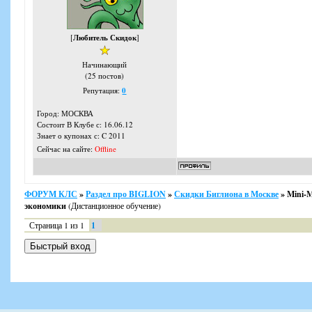
[
Любитель Скидок
]
Начинающий
(25 постов)
Репутация:
0
Город: МОСКВА
Состоит В Клубе с: 16.06.12
Знает о купонах с: C 2011
Сейчас на сайте:
Offline
ФОРУМ КЛС
»
Раздел про BIGLION
»
Скидки Биглиона в Москве
»
Mini-
экономики
(Дистанционное обучение)
Страница
1
из
1
1