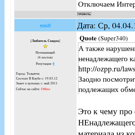
Отключаем Интерн
Дата: Ср, 04.04
wres33
Quote
(
Super340
)
[
Любитель Скидок
]
А также нарушени
Начинающий
ненадлежащего ка
(6 постов)
Репутация:
0
http://ozpp.ru/law
Город: Тольятти
Заодно посмотрит
Состоит В Клубе с: 19.03.12
Знает о купонах с: май 2011
подлежащих обмен
Сейчас на сайте:
Offline
Это к чему про 
НЕнадлежащего 
материала из ко