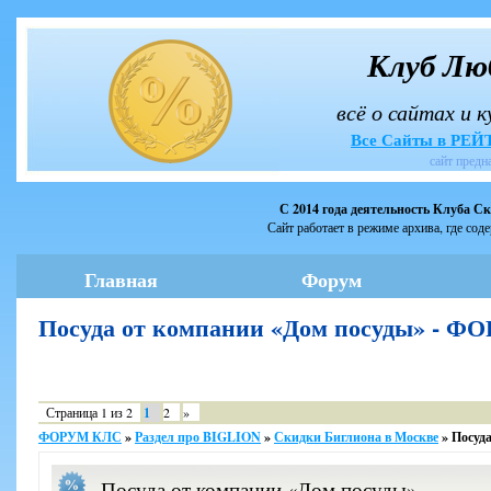
Клуб Лю
всё о сайтах и 
Все Сайты в РЕ
сайт предн
С 2014 года деятельность Клуба С
Сайт работает в режиме архива, где сод
Главная
Форум
Посуда от компании «Дом посуды» - 
Страница
1
из
2
1
2
»
ФОРУМ КЛС
»
Раздел про BIGLION
»
Скидки Биглиона в Москве
»
Посуд
Посуда от компании «Дом посуды»