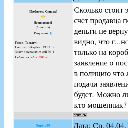
Сколько стоит э
[
Любитель Скидок
]
счет продавца 
Начинающий
(6 постов)
деньги не верн
Репутация:
0
видно, что г...н
Город: Тольятти
Состоит В Клубе с: 19.03.12
только на короб
Знает о купонах с: май 2011
Сейчас на сайте:
Offline
заявление о по
в полицию что 
подачи заявлени
будет. Можно ли
кто мошенник?
Дата: Ср, 04.04
Super340