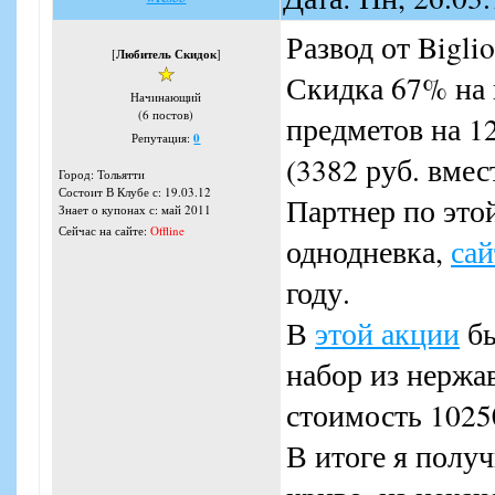
Развод от Bigli
[
Любитель Скидок
]
Скидка 67% на 
Начинающий
(6 постов)
предметов на 1
Репутация:
0
(3382 руб. вмес
Город: Тольятти
Состоит В Клубе с: 19.03.12
Партнер по эт
Знает о купонах с: май 2011
Сейчас на сайте:
Offline
однодневка,
сай
году.
В
этой акции
бы
набор из нержа
стоимость 1025
В итоге я получ