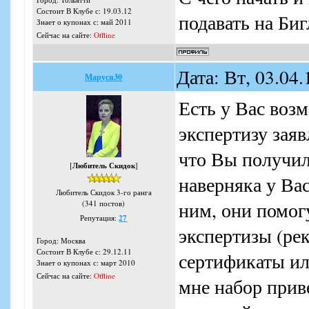
Состоит В Клубе с: 19.03.12
подавать на Би
Знает о купонах с: май 2011
Сейчас на сайте:
Offline
Дата: Вт, 03.04
Маруся30
Есть у Вас воз
экспертизу зая
что Вы получил
[
Любитель Скидок
]
наверняка у Вас
Любитель Скидок 3-го ранга
ним, они помог
(341 постов)
Репутация:
27
экспертизы (ре
Город: Москва
Состоит В Клубе с: 29.12.11
сертификаты ил
Знает о купонах с: март 2010
Сейчас на сайте:
Offline
мне набор прив