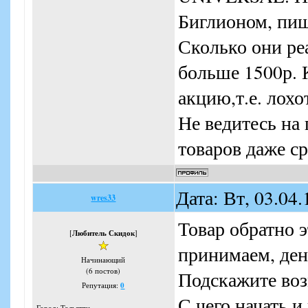
Биглионом, пиш
Сколько они ре
больше 1500р. 
акцию,т.е. лохо
Не ведитесь на
товаров даже ср
Дата: Вт, 03.04
wres33
Товар обратно 
[
Любитель Скидок
]
принимаем, ден
Начинающий
(6 постов)
Подскажите воз
Репутация:
0
С чего начать и
Город: Тольятти