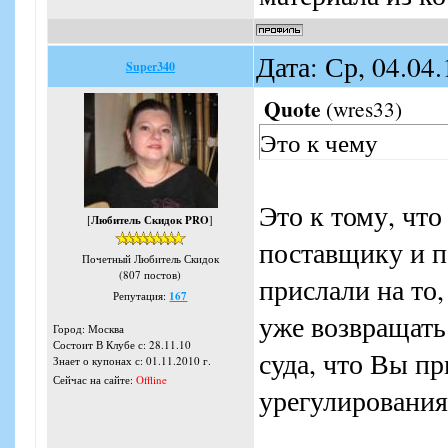
Дата: Ср, 04.04
Super340
Quote
(
wres33
)
Это к чему
Это к тому, чт
[
Любитель Скидок PRO
]
поставщику и п
Почетный Любитель Скидок
(807 постов)
прислали на то
Репутация:
167
уже возвращать
Город: Москва
Состоит В Клубе с: 28.11.10
суда, что Вы п
Знает о купонах с: 01.11.2010 г.
Сейчас на сайте:
Offline
урегулирования