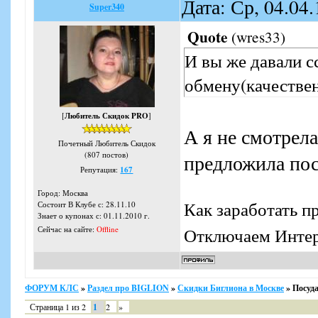
Дата: Ср, 04.04
Super340
Quote
(
wres33
)
И вы же давали с
обмену(качествен
[
Любитель Скидок PRO
]
А я не смотрела
Почетный Любитель Скидок
(807 постов)
предложила пос
Репутация:
167
Город: Москва
Как заработать п
Состоит В Клубе с: 28.11.10
Знает о купонах с: 01.11.2010 г.
Отключаем Интерн
Сейчас на сайте:
Offline
ФОРУМ КЛС
»
Раздел про BIGLION
»
Скидки Биглиона в Москве
»
Посуд
Страница
1
из
2
1
2
»