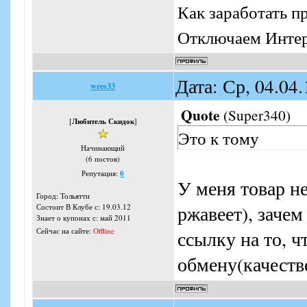
Как заработать п
Отключаем Интерн
Дата: Ср, 04.04
wres33
Quote
(
Super340
)
[
Любитель Скидок
]
Это к тому
Начинающий
(6 постов)
Репутация:
0
У меня товар не
Город: Тольятти
ржавеет), зачем
Состоит В Клубе с: 19.03.12
Знает о купонах с: май 2011
Сейчас на сайте:
Offline
ссылку на то, ч
обмену(качеств