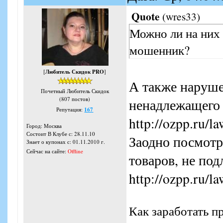
Quote
(
wres33
)
Можно ли на них 
мошенник?
[
Любитель Скидок PRO
]
А также наруше
Почетный Любитель Скидок
(807 постов)
ненадлежащего 
Репутация:
167
http://ozpp.ru/l
Город: Москва
Состоит В Клубе с: 28.11.10
Заодно посмотри
Знает о купонах с: 01.11.2010 г.
Сейчас на сайте:
Offline
товаров, не по
http://ozpp.ru/l
Как заработать п