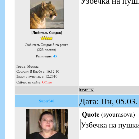
Узбечка на пуш
[
Любитель Скидок
]
Любитель Скидок 2-го ранга
(223 постов)
Репутация:
45
Город: Москва
Состоит В Клубе с: 16.12.10
Знает о купонах с: 12.2010
Сейчас на сайте:
Offline
Дата: Пн, 05.03
Super340
Quote
(
syourasova
)
Узбечка на пушк