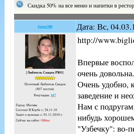
Скидка 50% на все меню и напитки в ресто
Дата: Вс, 04.03
Super340
http://www.bigl
Впервые воспол
очень довольна
[
Любитель Скидок PRO
]
Очень удобно, к
Почетный Любитель Скидок
(807 постов)
заведение и нео
Репутация:
167
Нам с подругам
Город: Москва
Состоит В Клубе с: 28.11.10
нибудь хорошем
Знает о купонах с: 01.11.2010 г.
Сейчас на сайте:
Offline
"Узбечку": во-п