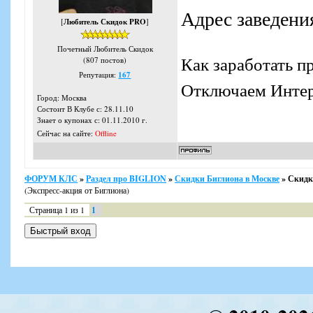
Адрес заведения
[
Любитель Скидок PRO
]
Почетный Любитель Скидок
Как заработать п
(807 постов)
Репутация:
167
Отключаем Интерн
Город: Москва
Состоит В Клубе с: 28.11.10
Знает о купонах с: 01.11.2010 г.
Сейчас на сайте:
Offline
ФОРУМ КЛС
»
Раздел про BIGLION
»
Скидки Биглиона в Москве
»
Скидка
(Экспресс-акция от Биглиона)
Страница
1
из
1
1