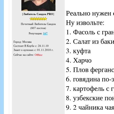
Реально нужен 
[
Любитель Скидок PRO
]
Ну извольте:
Почетный Любитель Скидок
(807 постов)
1. Фасоль с гра
Репутация:
167
2. Салат из ба
Город: Москва
Состоит В Клубе с: 28.11.10
3. куфта
Знает о купонах с: 01.11.2010 г.
Сейчас на сайте:
Offline
4. Харчо
5. Плов ферган
6. говядина по
7. картофель с 
8. узбекские п
9. 2 чайника ча