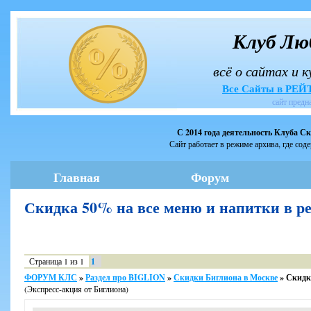
Клуб Лю
всё о сайтах и 
Все Сайты в РЕ
сайт предн
С 2014 года деятельность Клуба С
Сайт работает в режиме архива, где сод
Главная
Форум
Скидка 50% на все меню и напитки в 
Страница
1
из
1
1
ФОРУМ КЛС
»
Раздел про BIGLION
»
Скидки Биглиона в Москве
»
Скидка
(Экспресс-акция от Биглиона)