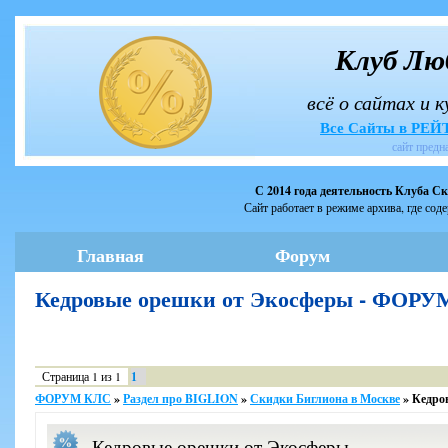
Клуб Лю
всё о сайтах и 
Все Сайты в РЕ
сайт предн
С 2014 года деятельность Клуба С
Сайт работает в режиме архива, где сод
Главная
Форум
Кедровые орешки от Экосферы - ФОР
Страница
1
из
1
1
ФОРУМ КЛС
»
Раздел про BIGLION
»
Скидки Биглиона в Москве
»
Кедро
Кедровые орешки от Экосферы