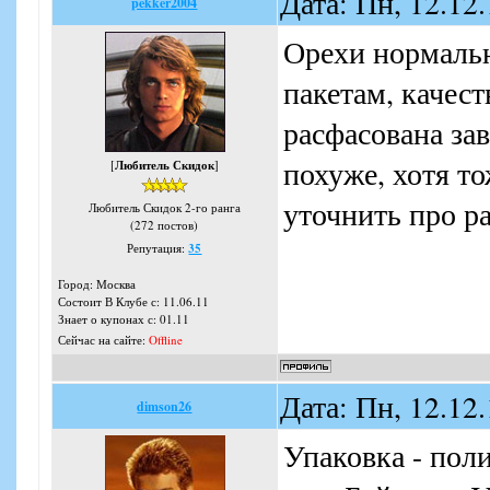
Дата: Пн, 12.12
pekker2004
Орехи нормальн
пакетам, качест
расфасована за
похуже, хотя т
[
Любитель Скидок
]
уточнить про р
Любитель Скидок 2-го ранга
(272 постов)
Репутация:
35
Город: Москва
Состоит В Клубе с: 11.06.11
Знает о купонах с: 01.11
Сейчас на сайте:
Offline
Дата: Пн, 12.12
dimson26
Упаковка - пол