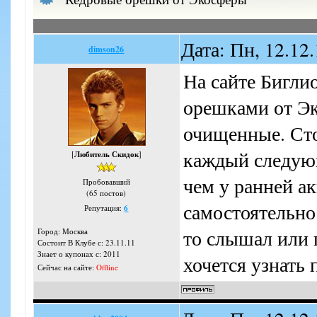
Дата: Пн, 12.12
dimson26
На сайте Бигли
орешками от Эк
очищенные. Сто
каждый следую
[
Любитель Скидок
]
чем у ранней а
Пробовавший
(65 постов)
самостоятельно
Репутация:
6
то слышал или 
Город: Москва
Состоит В Клубе с: 23.11.11
Знает о купонах с: 2011
хочется узнать 
Сейчас на сайте:
Offline