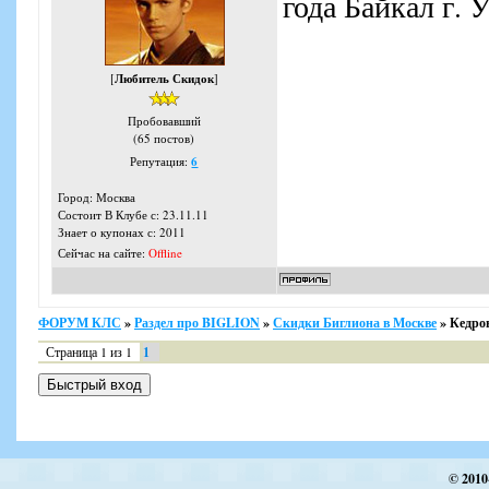
года Байкал г. 
[
Любитель Скидок
]
Пробовавший
(65 постов)
Репутация:
6
Город: Москва
Состоит В Клубе с: 23.11.11
Знает о купонах с: 2011
Сейчас на сайте:
Offline
ФОРУМ КЛС
»
Раздел про BIGLION
»
Скидки Биглиона в Москве
»
Кедро
Страница
1
из
1
1
© 2010