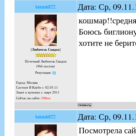
Дата: Ср, 09.11
katenok8777
кошмар!!средня
Боюсь биглиону 
хотите не берит
[
Любитель Скидок
]
Почетный Любитель Скидок
(966 постов)
Репутация:
54
Город: Москва
Состоит В Клубе с: 02.03.11
Знает о купонах с: март 2011
Сейчас на сайте:
Offline
Дата: Ср, 09.11
katenok8777
Посмотрела сай