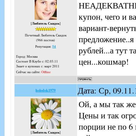
НЕАДЕКВАТНЫЕ.
купон, чего и в
[
Любитель Скидок
]
вариант-вернуть
Почетный Любитель Скидок
предложение..я
(966 постов)
Репутация:
54
рублей...а тут
Город: Москва
цен...кошмар!
Состоит В Клубе с: 02.03.11
Знает о купонах с: март 2011
Сейчас на сайте:
Offline
Дата: Ср, 09.11
holodok1979
Ой, а мы так ж
Цены и так огро
порции не по 6 
[
Любитель Скидок
]