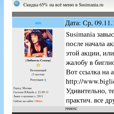
Cкидка 65% на всё меню в Susimania.ru
Дата: Ср, 09.11
gogo
Susimania завы
после начала а
этой акции, или
жалобу в бигли
[
Любитель-Стажер
]
Вот ссылка на 
Начинающий
(3 постов)
http://www.bigl
Репутация:
0
Удивительно, т
Город: Москва
Состоит В Клубе с: 21.09.11
Знает о купонах с: 2011
практич. все д
Сейчас на сайте:
Offline