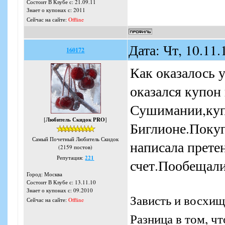
Состоит В Клубе с: 21.09.11
Знает о купонах с: 2011
Сейчас на сайте:
Offline
Дата: Чт, 10.11
160172
Как оказалось 
оказался купон 
Сушимании,куп
[
Любитель Скидок PRO
]
Биглионе.Покуп
Самый Почетный Любитель Скидок
написала прете
(2159 постов)
Репутация:
221
счет.Пообещали
Город: Москва
Состоит В Клубе с: 13.11.10
Знает о купонах с: 09.2010
Зависть и восхищ
Сейчас на сайте:
Offline
Разница в том, ч