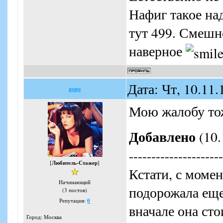
Нафиг такое на
тут 499. Смешн
наверное
Дата: Чт, 10.11
gogo
Мою жалобу тож
Добавлено
(10.
---------------------
[
Любитель-Стажер
]
Кстати, с моме
Начинающий
подорожала еще
(3 постов)
Репутация:
0
вначале она сто
Город: Москва