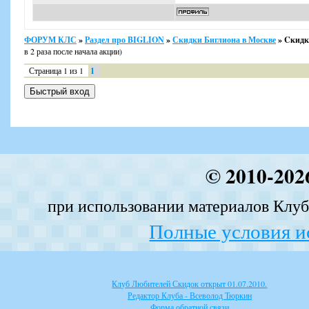
ФОРУМ КЛС
»
Раздел про BIGLION
»
Скидки Биглиона в Москве
»
Cкидка
в 2 раза после начала акции)
Страница
1
из
1
1
© 2010-202
при использовании материалов Клуба
Полные условия и
Клуб Любителей Скидок открыт 01.07.2010.
Редактор Клуба - Всеволод Тюркин
Форма обратной связи