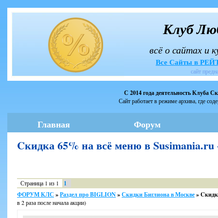
Клуб Лю
всё о сайтах и 
Все Сайты в РЕ
сайт предн
С 2014 года деятельность Клуба С
Сайт работает в режиме архива, где сод
Главная
Форум
Cкидка 65% на всё меню в Susimania.
Страница
1
из
1
1
ФОРУМ КЛС
»
Раздел про BIGLION
»
Скидки Биглиона в Москве
»
Cкидка
в 2 раза после начала акции)