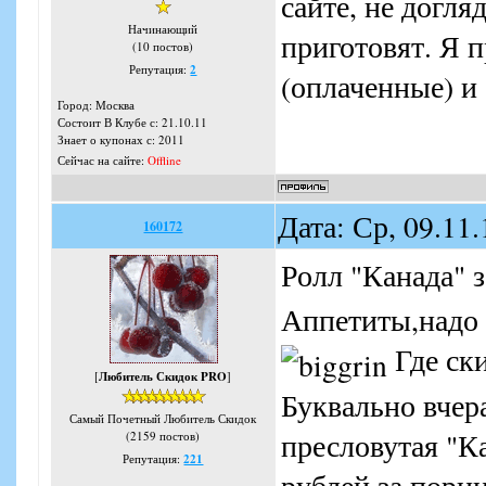
сайте, не догля
Начинающий
приготовят. Я 
(10 постов)
Репутация:
2
(оплаченные) и 
Город: Москва
Состоит В Клубе с: 21.10.11
Знает о купонах с: 2011
Сейчас на сайте:
Offline
Дата: Ср, 09.11
160172
Ролл "Канада" 
Аппетиты,надо 
Где ск
[
Любитель Скидок PRO
]
Буквально вчер
Самый Почетный Любитель Скидок
пресловутая "К
(2159 постов)
Репутация:
221
рублей за порц