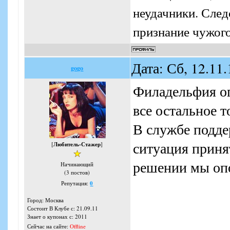
неудачники. Следо
признание чужого
Дата: Сб, 12.11
gogo
Филадельфия оп
все остальное т
В службе подде
ситуация приня
[
Любитель-Стажер
]
решении мы опо
Начинающий
(3 постов)
Репутация:
0
Город: Москва
Состоит В Клубе с: 21.09.11
Знает о купонах с: 2011
Сейчас на сайте:
Offline