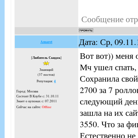
Сообщение отр
Дата: Ср, 09.11
Amaret
Вот вот)) меня 
[
Любитель Скидок
]
Мч ушел спать,
Знающий
(37 постов)
Сохранила свой 
Репутация:
4
2700 за 7 ролло
Город: Москва
Состоит В Клубе с: 31.10.11
следующий день
Знает о купонах с: 07.2011
Сейчас на сайте:
Offline
зашла на их сай
3550. Что за ф
Естественно не